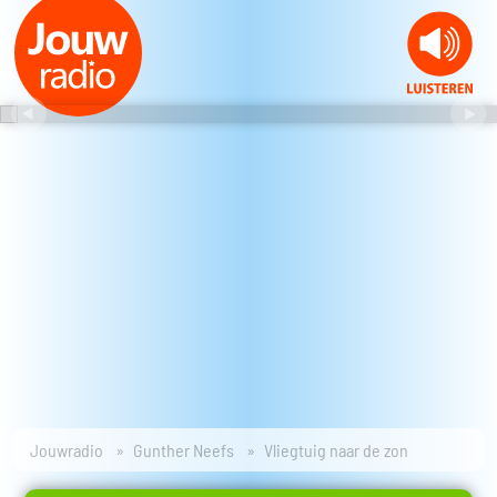
Jouwradio
Gunther Neefs
Vliegtuig naar de zon