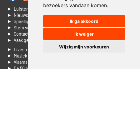
bezoekers vandaan komen.
► Luisteren naar Jouwradio
► Nieuws
► Speellijst
Ik ga akkoord
► Stem voor de Dag top 3
► Contacteer ons
Ik weiger
► Vaak gestelde vragen
Wijzig mijn voorkeuren
► Livestream informatie
► Muziek opzoeken
► Vlaamse 100 Aller tijden
► De 50 beste van...
► Adverteren op Jouwradio
► Cookie voorkeuren wijzigen
► Privacyinformatie
Luister nu naar Jouwradio! De beste Nederlandstalige muziek
uit de lage landen hoor je hier al 20 jaar. In digitale kwaliteit op je
laptop, tablet of smartphone.
© Jouwradio 2006 - 2026 - alle rechten voorbehouden.
Design door
Cloudscape EP
.