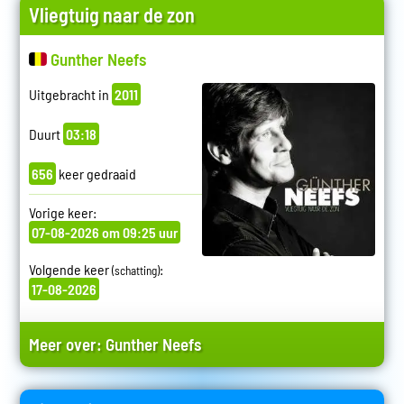
Vliegtuig naar de zon
Gunther Neefs
Uitgebracht in
2011
Duurt
03:18
656
keer gedraaid
Vorige keer:
07-08-2026 om 09:25 uur
Volgende keer
:
(schatting)
17-08-2026
Meer over:
Gunther Neefs