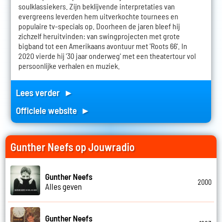
soulklassiekers. Zijn beklijvende interpretaties van
evergreens leverden hem uitverkochte tournees en
populaire tv-specials op. Doorheen de jaren bleef hij
zichzelf heruitvinden: van swingprojecten met grote
bigband tot een Amerikaans avontuur met 'Roots 66'. In
2020 vierde hij '30 jaar onderweg' met een theatertour vol
persoonlijke verhalen en muziek.
Lees verder ►
Officiele website ►
Gunther Neefs op Jouwradio
Gunther Neefs
2000
Alles geven
Gunther Neefs