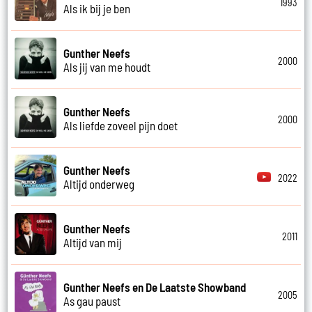
1993
Als ik bij je ben
Gunther Neefs
2000
Als jij van me houdt
Gunther Neefs
2000
Als liefde zoveel pijn doet
Gunther Neefs
2022
Altijd onderweg
Gunther Neefs
2011
Altijd van mij
Gunther Neefs en De Laatste Showband
2005
As gau paust