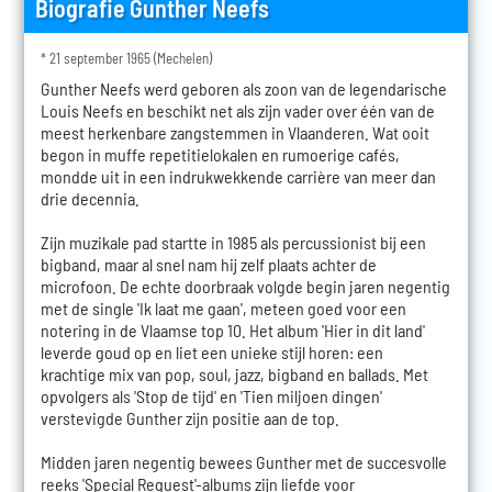
Biografie Gunther Neefs
* 21 september 1965 (Mechelen)
Gunther Neefs werd geboren als zoon van de legendarische
Louis Neefs en beschikt net als zijn vader over één van de
meest herkenbare zangstemmen in Vlaanderen. Wat ooit
begon in muffe repetitielokalen en rumoerige cafés,
mondde uit in een indrukwekkende carrière van meer dan
drie decennia.
Zijn muzikale pad startte in 1985 als percussionist bij een
bigband, maar al snel nam hij zelf plaats achter de
microfoon. De echte doorbraak volgde begin jaren negentig
met de single 'Ik laat me gaan', meteen goed voor een
notering in de Vlaamse top 10. Het album 'Hier in dit land'
leverde goud op en liet een unieke stijl horen: een
krachtige mix van pop, soul, jazz, bigband en ballads. Met
opvolgers als 'Stop de tijd' en 'Tien miljoen dingen'
verstevigde Gunther zijn positie aan de top.
Midden jaren negentig bewees Gunther met de succesvolle
reeks 'Special Request'-albums zijn liefde voor