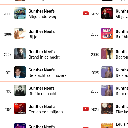
Gunther Neefs
Gunthe
2000
2022
Altijd onderweg
Altijd 
Gunther Neefs
Gunthe
2005
2000
Bij jou
Bluf bl
Gunther Neefs
Gunthe
2005
2006
Brand in de nacht
Daarom
Gunther Neefs
Gunthe
2011
2023
De kracht van muziek
De kra
Gunther Neefs
Gunthe
1993
2000
Dief in de nacht
Door d
Gunther Neefs
Gunthe
1994
2023
Een op een miljoen
Elke k
Louis 
Gunther Neefs