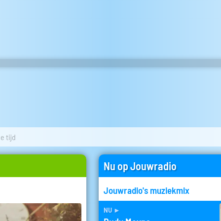
e tijd
Nu op Jouwradio
Jouwradio's muziekmix
nu
►