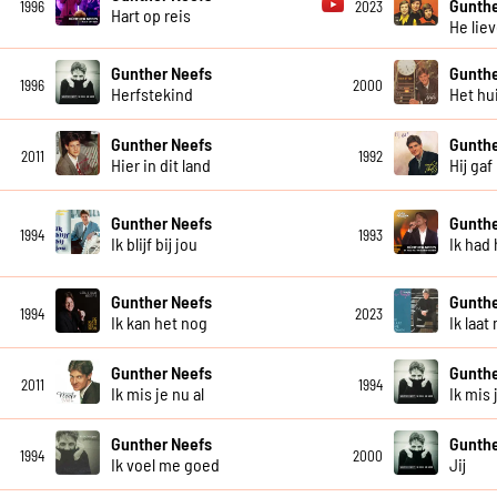
Gunthe
1996
2023
Hart op reis
He lie
Gunther Neefs
Gunthe
1996
2000
Herfstekind
Het hu
Gunther Neefs
Gunthe
2011
1992
Hier in dit land
Hij gaf
Gunther Neefs
Gunthe
1994
1993
Ik blijf bij jou
Ik had
Gunther Neefs
Gunthe
1994
2023
Ik kan het nog
Ik laa
Gunther Neefs
Gunthe
2011
1994
Ik mis je nu al
Ik mis 
Gunther Neefs
Gunthe
1994
2000
Ik voel me goed
Jij