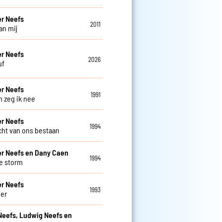
r Neefs
2011
van mij
r Neefs
2026
uf
r Neefs
1991
 zeg ik nee
r Neefs
1994
cht van ons bestaan
r Neefs en Dany Caen
1994
e storm
r Neefs
1993
eer
Neefs, Ludwig Neefs en