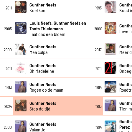
Gunther Neefs
Gunthe
2011
1993
Koel koel
Koud i
Louis Neefs, Gunther Neefs en
Gunthe
Toots Thielemans
2005
2000
Leve h
Laat ons een bloem
Gunther Neefs
Gunthe
2000
2017
Mea culpa
Meer d
Gunther Neefs
Gunthe
2011
2011
Oh Madeleine
Onbeg
Gunther Neefs
Gunthe
1993
1994
Regen op de maan
Roadtr
Gunther Neefs
Gunthe
2024
1993
Stop de tijd
Tien m
Gunthe
Gunther Neefs
Perez
2000
1994
Vakantie