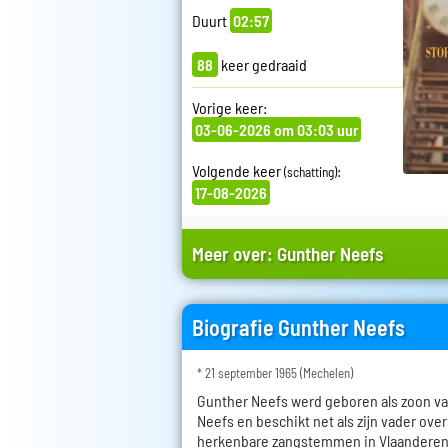
Duurt
02:57
88
keer gedraaid
Vorige keer:
03-06-2026 om 03:03 uur
Volgende keer
:
(schatting)
17-08-2026
Meer over:
Gunther Neefs
Biografie Gunther Neefs
* 21 september 1965 (Mechelen)
Gunther Neefs werd geboren als zoon va
Neefs en beschikt net als zijn vader ov
herkenbare zangstemmen in Vlaanderen.