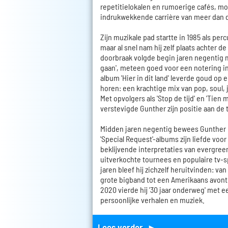
repetitielokalen en rumoerige cafés, mo
indrukwekkende carrière van meer dan d
Zijn muzikale pad startte in 1985 als per
maar al snel nam hij zelf plaats achter d
doorbraak volgde begin jaren negentig me
gaan', meteen goed voor een notering in
album 'Hier in dit land' leverde goud op en
horen: een krachtige mix van pop, soul, 
Met opvolgers als 'Stop de tijd' en 'Tien 
verstevigde Gunther zijn positie aan de 
Midden jaren negentig bewees Gunther 
'Special Request'-albums zijn liefde voor
beklijvende interpretaties van evergre
uitverkochte tournees en populaire tv-
jaren bleef hij zichzelf heruitvinden: v
grote bigband tot een Amerikaans avontu
2020 vierde hij '30 jaar onderweg' met e
persoonlijke verhalen en muziek.
Lees verder ►