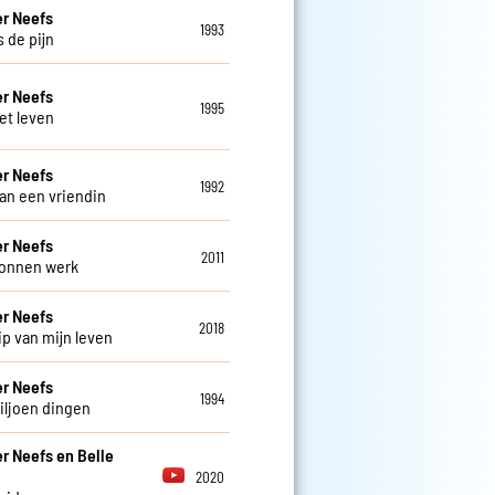
r Neefs
1993
s de pijn
r Neefs
1995
et leven
r Neefs
1992
an een vriendin
r Neefs
2011
onnen werk
r Neefs
2018
ip van mijn leven
r Neefs
1994
iljoen dingen
r Neefs en Belle
2020