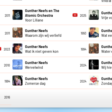
Viva la
Gunther Neefs en The
Gunthe
Atomic Orchestra
2011
2025
Vrije v
Voor Liliane
Gunther Neefs
Gunthe
2011
1993
Waarom zijn wij verliefd
Wat ee
Gunther Neefs
Gunthe
2023
1994
Wat ik niet geven kon
Water 
Gunther Neefs
Gunthe
2010
2024
Wervelwind
Wij hie
Gunther Neefs
Gunthe
1994
2024
Zomerse dag
Zonda
2016