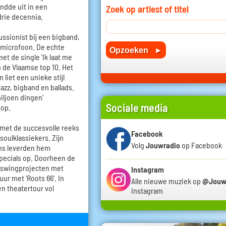
ndde uit in een
Zoek op artiest of titel
rie decennia.
cussionist bij een bigband,
e microfoon. De echte
t de single 'Ik laat me
 de Vlaamse top 10. Het
 liet een unieke stijl
jazz, bigband en ballads.
miljoen dingen'
Sociale media
top.
met de succesvolle reeks
Facebook
 soulklassiekers. Zijn
Volg
Jouwradio
op Facebook
ens leverden hem
specials op. Doorheen de
an swingprojecten met
Instagram
ur met 'Roots 66'. In
Alle nieuwe muziek op
@Jouw
en theatertour vol
Instagram