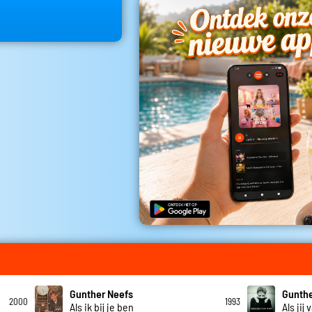
Gunther Neefs
Gunthe
2000
1993
Als ik bij je ben
Als jij