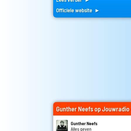
Officiele website ►
Gunther Neefs op Jouwradio
Gunther Neefs
Alles geven