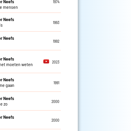
r Neefs
1974
ve mensen
r Neefs
1993
is
r Neefs
1992
r Neefs
2023
 het moeten weten
r Neefs
1991
t me gaan
r Neefs
2000
je zo
r Neefs
2000