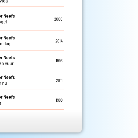
 vida
r Neefs
2000
ogel
r Neefs
2014
n dag
r Neefs
1993
en vuur
r Neefs
2011
r nu
r Neefs
1998
g