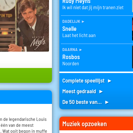
Rudy Meyns
Ik wil niet dat jij mijn tranen ziet
dadelijk
►
Snelle
Laat het licht aan
daarna
►
Rosbos
Noorden
Complete speellijst ►
Meest gedraaid ►
De 50 beste van... ►
n de legendarische Louis
Muziek opzoeken
er één van de meest
 Wat ooit begon in muffe