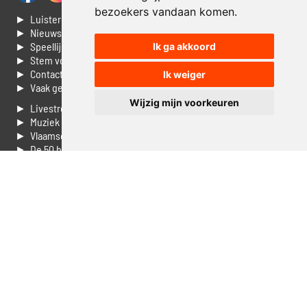
bezoekers vandaan komen.
► Luisteren naar Jouwradio
► Nieuws
► Speellijst
Ik ga akkoord
► Stem voor de Dag top 3
► Contacteer ons
Ik weiger
► Vaak gestelde vragen
Wijzig mijn voorkeuren
► Livestream informatie
► Muziek opzoeken
► Vlaamse 100 Aller tijden
► De 50 beste van...
► Adverteren op Jouwradio
► Cookie voorkeuren wijzigen
► Privacyinformatie
Luister nu naar Jouwradio! De beste Nederlandstalige muziek
uit de lage landen hoor je hier al 20 jaar. In digitale kwaliteit op je
laptop, tablet of smartphone.
© Jouwradio 2006 - 2026 - alle rechten voorbehouden.
Design door
Cloudscape EP
.