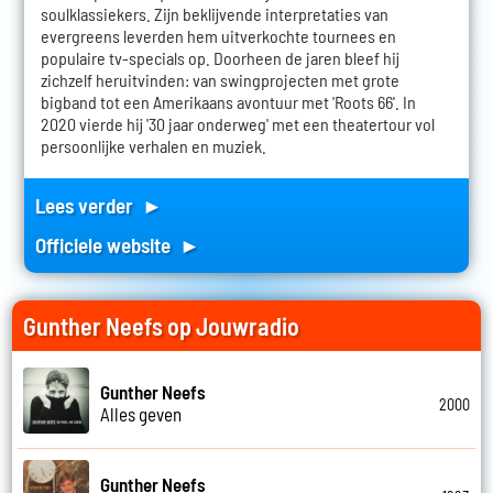
soulklassiekers. Zijn beklijvende interpretaties van
evergreens leverden hem uitverkochte tournees en
populaire tv-specials op. Doorheen de jaren bleef hij
zichzelf heruitvinden: van swingprojecten met grote
bigband tot een Amerikaans avontuur met 'Roots 66'. In
2020 vierde hij '30 jaar onderweg' met een theatertour vol
persoonlijke verhalen en muziek.
Lees verder ►
Officiele website ►
Gunther Neefs op Jouwradio
Gunther Neefs
2000
Alles geven
Gunther Neefs