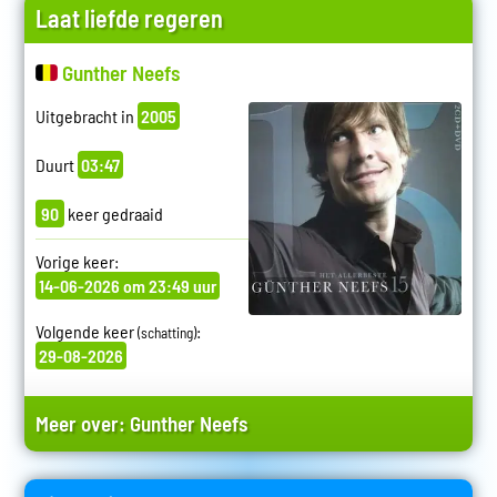
Laat liefde regeren
Gunther Neefs
Uitgebracht in
2005
Duurt
03:47
90
keer gedraaid
Vorige keer:
14-06-2026 om 23:49 uur
Volgende keer
:
(schatting)
29-08-2026
Meer over:
Gunther Neefs