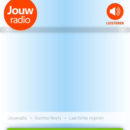
Jouwradio
Gunther Neefs
Laat liefde regeren