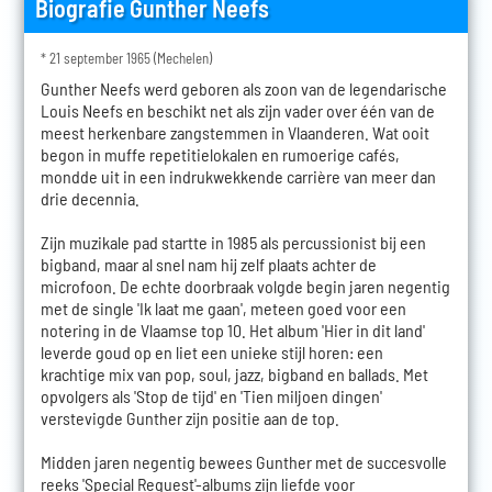
Biografie Gunther Neefs
* 21 september 1965 (Mechelen)
Gunther Neefs werd geboren als zoon van de legendarische
Louis Neefs en beschikt net als zijn vader over één van de
meest herkenbare zangstemmen in Vlaanderen. Wat ooit
begon in muffe repetitielokalen en rumoerige cafés,
mondde uit in een indrukwekkende carrière van meer dan
drie decennia.
Zijn muzikale pad startte in 1985 als percussionist bij een
bigband, maar al snel nam hij zelf plaats achter de
microfoon. De echte doorbraak volgde begin jaren negentig
met de single 'Ik laat me gaan', meteen goed voor een
notering in de Vlaamse top 10. Het album 'Hier in dit land'
leverde goud op en liet een unieke stijl horen: een
krachtige mix van pop, soul, jazz, bigband en ballads. Met
opvolgers als 'Stop de tijd' en 'Tien miljoen dingen'
verstevigde Gunther zijn positie aan de top.
Midden jaren negentig bewees Gunther met de succesvolle
reeks 'Special Request'-albums zijn liefde voor