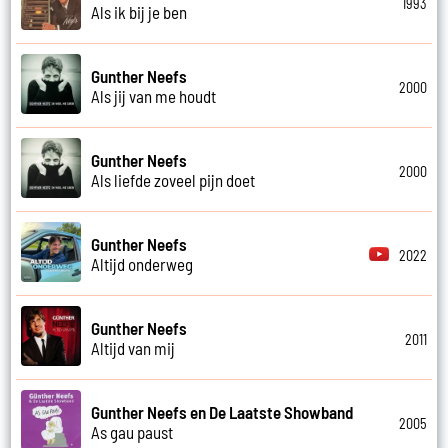
1993
Als ik bij je ben
Gunther Neefs
2000
Als jij van me houdt
Gunther Neefs
2000
Als liefde zoveel pijn doet
Gunther Neefs
2022
Altijd onderweg
Gunther Neefs
2011
Altijd van mij
Gunther Neefs en De Laatste Showband
2005
As gau paust