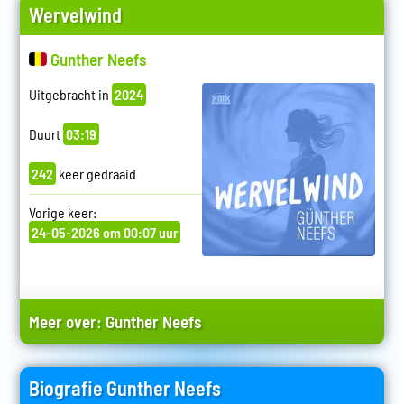
Wervelwind
Gunther Neefs
Uitgebracht in
2024
Duurt
03:19
242
keer gedraaid
Vorige keer:
24-05-2026 om 00:07 uur
Meer over:
Gunther Neefs
Biografie Gunther Neefs