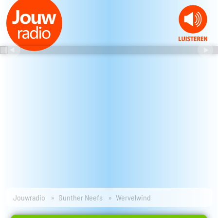
Jouwradio
Gunther Neefs
Wervelwind