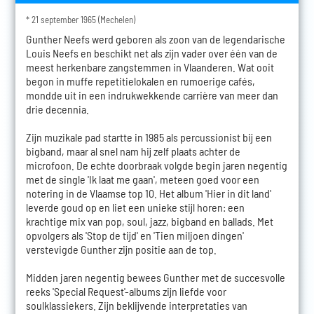
* 21 september 1965 (Mechelen)
Gunther Neefs werd geboren als zoon van de legendarische
Louis Neefs en beschikt net als zijn vader over één van de
meest herkenbare zangstemmen in Vlaanderen. Wat ooit
begon in muffe repetitielokalen en rumoerige cafés,
mondde uit in een indrukwekkende carrière van meer dan
drie decennia.
Zijn muzikale pad startte in 1985 als percussionist bij een
bigband, maar al snel nam hij zelf plaats achter de
microfoon. De echte doorbraak volgde begin jaren negentig
met de single 'Ik laat me gaan', meteen goed voor een
notering in de Vlaamse top 10. Het album 'Hier in dit land'
leverde goud op en liet een unieke stijl horen: een
krachtige mix van pop, soul, jazz, bigband en ballads. Met
opvolgers als 'Stop de tijd' en 'Tien miljoen dingen'
verstevigde Gunther zijn positie aan de top.
Midden jaren negentig bewees Gunther met de succesvolle
reeks 'Special Request'-albums zijn liefde voor
soulklassiekers. Zijn beklijvende interpretaties van