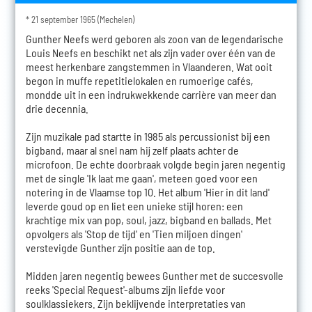
* 21 september 1965 (Mechelen)
Gunther Neefs werd geboren als zoon van de legendarische
Louis Neefs en beschikt net als zijn vader over één van de
meest herkenbare zangstemmen in Vlaanderen. Wat ooit
begon in muffe repetitielokalen en rumoerige cafés,
mondde uit in een indrukwekkende carrière van meer dan
drie decennia.
Zijn muzikale pad startte in 1985 als percussionist bij een
bigband, maar al snel nam hij zelf plaats achter de
microfoon. De echte doorbraak volgde begin jaren negentig
met de single 'Ik laat me gaan', meteen goed voor een
notering in de Vlaamse top 10. Het album 'Hier in dit land'
leverde goud op en liet een unieke stijl horen: een
krachtige mix van pop, soul, jazz, bigband en ballads. Met
opvolgers als 'Stop de tijd' en 'Tien miljoen dingen'
verstevigde Gunther zijn positie aan de top.
Midden jaren negentig bewees Gunther met de succesvolle
reeks 'Special Request'-albums zijn liefde voor
soulklassiekers. Zijn beklijvende interpretaties van