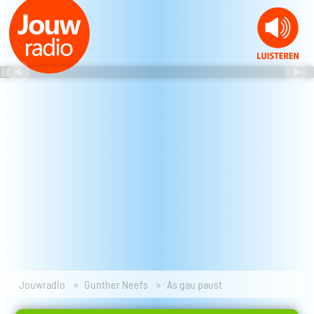
Jouwradio
Gunther Neefs
As gau paust