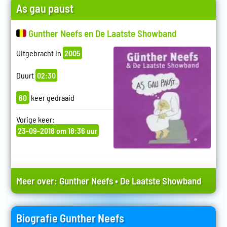
As gau paust
Gunther Neefs en De Laatste Showband
Uitgebracht in
2005
Duurt
02:30
60
keer gedraaid
Vorige keer:
23-09-2018 om 18:36 uur
Meer over:
Gunther Neefs
•
De Laatste Showband
Biografie Gunther Neefs