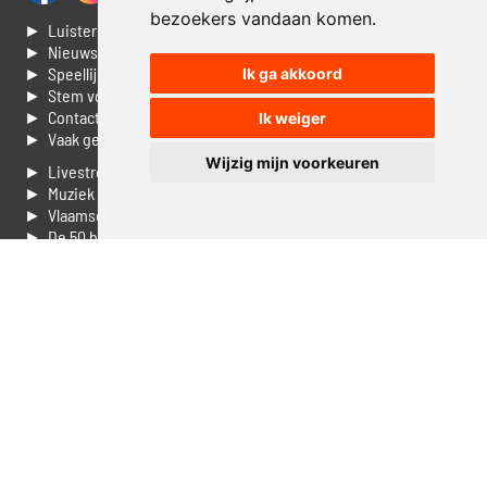
bezoekers vandaan komen.
► Luisteren naar Jouwradio
► Nieuws
► Speellijst
Ik ga akkoord
► Stem voor de Dag top 3
► Contacteer ons
Ik weiger
► Vaak gestelde vragen
Wijzig mijn voorkeuren
► Livestream informatie
► Muziek opzoeken
► Vlaamse 100 Aller tijden
► De 50 beste van...
► Adverteren op Jouwradio
► Cookie voorkeuren wijzigen
► Privacyinformatie
Luister nu naar Jouwradio! De beste Nederlandstalige muziek
uit de lage landen hoor je hier al 20 jaar. In digitale kwaliteit op je
laptop, tablet of smartphone.
© Jouwradio 2006 - 2026 - alle rechten voorbehouden.
Design door
Cloudscape EP
.