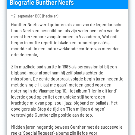
Biografie Gunther Neefs
* 21 september 1965 (Mechelen)
Gunther Neefs werd geboren als zoon van de legendarische
Louis Neefs en beschikt net als zijn vader over één van de
meest herkenbare zangstemmen in Vlaanderen. Wat ooit
begon in muffe repetitielokalen en rumoerige cafés,
mondde uit in een indrukwekkende carrière van meer dan
drie decennia.
Zijn muzikale pad startte in 1985 als percussionist bij een
bigband, maar al snel nam hij zelf plaats achter de
microfoon. De echte doorbraak volgde begin jaren negentig
met de single 'Ik laat me gaan', meteen goed voor een
notering in de Vlaamse top 10. Het album 'Hier in dit land'
leverde goud op en liet een unieke stijl horen: een
krachtige mix van pop, soul, jazz, bigband en ballads. Met
opvolgers als 'Stop de tijd' en 'Tien miljoen dingen'
verstevigde Gunther zijn positie aan de top.
Midden jaren negentig bewees Gunther met de succesvolle
reeks 'Special Request'-albums zijn liefde voor