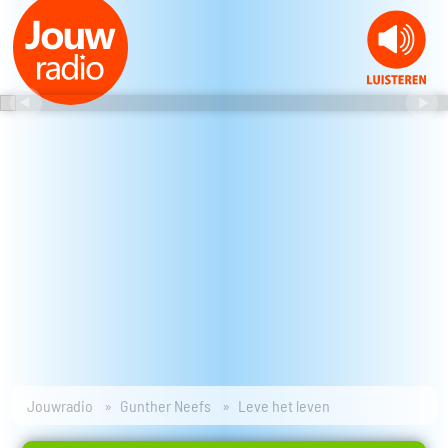
Jouwradio
Gunther Neefs
Leve het leven