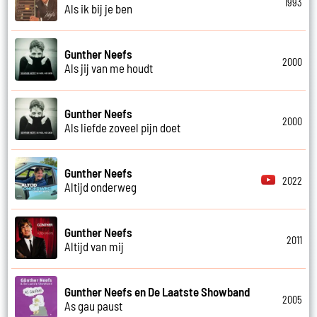
1993
Als ik bij je ben
Gunther Neefs
2000
Als jij van me houdt
Gunther Neefs
2000
Als liefde zoveel pijn doet
Gunther Neefs
2022
Altijd onderweg
Gunther Neefs
2011
Altijd van mij
Gunther Neefs en De Laatste Showband
2005
As gau paust