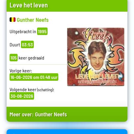
Leve het leven
Gunther Neefs
Uitgebracht in
1995
Duurt
03:53
105
keer gedraaid
Vorige keer:
16-06-2026 om 01:48 uur
Volgende keer
:
(schatting)
30-08-2026
Meer over:
Gunther Neefs