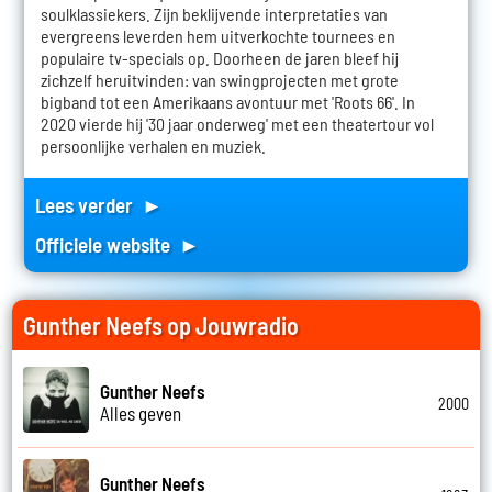
soulklassiekers. Zijn beklijvende interpretaties van
evergreens leverden hem uitverkochte tournees en
populaire tv-specials op. Doorheen de jaren bleef hij
zichzelf heruitvinden: van swingprojecten met grote
bigband tot een Amerikaans avontuur met 'Roots 66'. In
2020 vierde hij '30 jaar onderweg' met een theatertour vol
persoonlijke verhalen en muziek.
Lees verder ►
Officiele website ►
Gunther Neefs op Jouwradio
Gunther Neefs
2000
Alles geven
Gunther Neefs