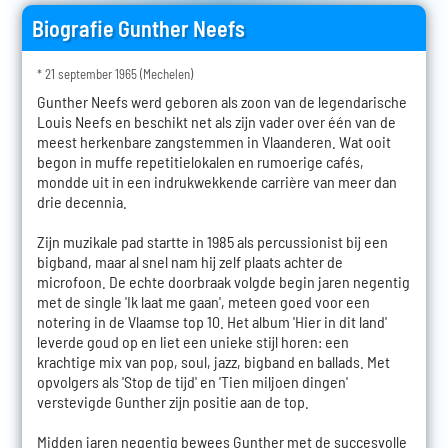
Biografie Gunther Neefs
* 21 september 1965 (Mechelen)
Gunther Neefs werd geboren als zoon van de legendarische
Louis Neefs en beschikt net als zijn vader over één van de
meest herkenbare zangstemmen in Vlaanderen. Wat ooit
begon in muffe repetitielokalen en rumoerige cafés,
mondde uit in een indrukwekkende carrière van meer dan
drie decennia.
Zijn muzikale pad startte in 1985 als percussionist bij een
bigband, maar al snel nam hij zelf plaats achter de
microfoon. De echte doorbraak volgde begin jaren negentig
met de single 'Ik laat me gaan', meteen goed voor een
notering in de Vlaamse top 10. Het album 'Hier in dit land'
leverde goud op en liet een unieke stijl horen: een
krachtige mix van pop, soul, jazz, bigband en ballads. Met
opvolgers als 'Stop de tijd' en 'Tien miljoen dingen'
verstevigde Gunther zijn positie aan de top.
Midden jaren negentig bewees Gunther met de succesvolle