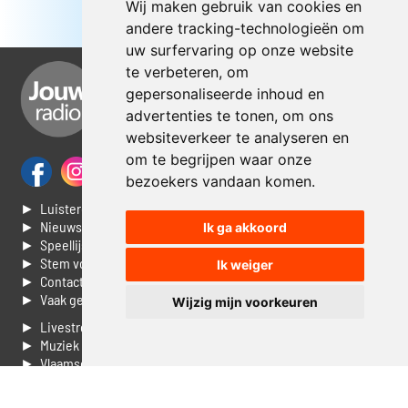
Wij maken gebruik van cookies en
andere tracking-technologieën om
uw surfervaring op onze website
te verbeteren, om
gepersonaliseerde inhoud en
advertenties te tonen, om ons
websiteverkeer te analyseren en
om te begrijpen waar onze
bezoekers vandaan komen.
► Luisteren naar Jouwradio
► Nieuws
Ik ga akkoord
► Speellijst
► Stem voor de Dag top 3
Ik weiger
► Contacteer ons
► Vaak gestelde vragen
Wijzig mijn voorkeuren
► Livestream informatie
► Muziek opzoeken
► Vlaamse 100 Aller tijden
► De 50 beste van...
► Adverteren op Jouwradio