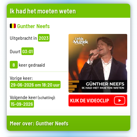
Ik had het moeten weten
Gunther Neefs
Uitgebracht in
2023
Duurt
03:01
8
keer gedraaid
Vorige keer:
29-06-2026 om 18:20 uur
Volgende keer
:
(schatting)
15-09-2026
Meer over:
Gunther Neefs