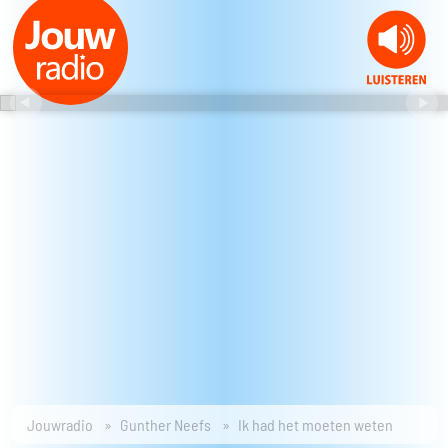
Jouwradio
Gunther Neefs
Ik had het moeten weten