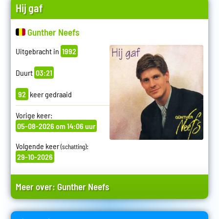
Hij gaf
Gunther Neefs
Uitgebracht in
1992
Duurt
03:21
92
keer gedraaid
Vorige keer:
05-08-2026 om 14:06 uur
Volgende keer
:
(schatting)
29-10-2026
Meer over:
Gunther Neefs