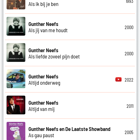
1993
Als ik bij je ben
Gunther Neefs
2000
Als jij van me houdt
Gunther Neefs
2000
Als liefde zoveel pijn doet
Gunther Neefs
2022
Altijd onderweg
Gunther Neefs
2011
Altijd van mij
Gunther Neefs en De Laatste Showband
2005
As gau paust