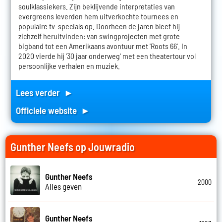
soulklassiekers. Zijn beklijvende interpretaties van
evergreens leverden hem uitverkochte tournees en
populaire tv-specials op. Doorheen de jaren bleef hij
zichzelf heruitvinden: van swingprojecten met grote
bigband tot een Amerikaans avontuur met 'Roots 66'. In
2020 vierde hij '30 jaar onderweg' met een theatertour vol
persoonlijke verhalen en muziek.
Lees verder ►
Officiele website ►
Gunther Neefs op Jouwradio
Gunther Neefs
2000
Alles geven
Gunther Neefs