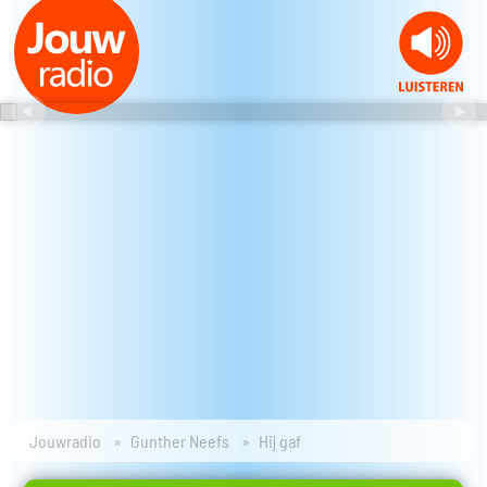
Jouwradio
Gunther Neefs
Hij gaf