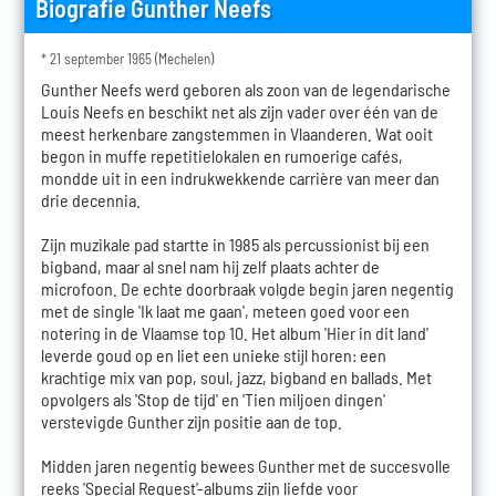
Biografie Gunther Neefs
* 21 september 1965 (Mechelen)
Gunther Neefs werd geboren als zoon van de legendarische
Louis Neefs en beschikt net als zijn vader over één van de
meest herkenbare zangstemmen in Vlaanderen. Wat ooit
begon in muffe repetitielokalen en rumoerige cafés,
mondde uit in een indrukwekkende carrière van meer dan
drie decennia.
Zijn muzikale pad startte in 1985 als percussionist bij een
bigband, maar al snel nam hij zelf plaats achter de
microfoon. De echte doorbraak volgde begin jaren negentig
met de single 'Ik laat me gaan', meteen goed voor een
notering in de Vlaamse top 10. Het album 'Hier in dit land'
leverde goud op en liet een unieke stijl horen: een
krachtige mix van pop, soul, jazz, bigband en ballads. Met
opvolgers als 'Stop de tijd' en 'Tien miljoen dingen'
verstevigde Gunther zijn positie aan de top.
Midden jaren negentig bewees Gunther met de succesvolle
reeks 'Special Request'-albums zijn liefde voor