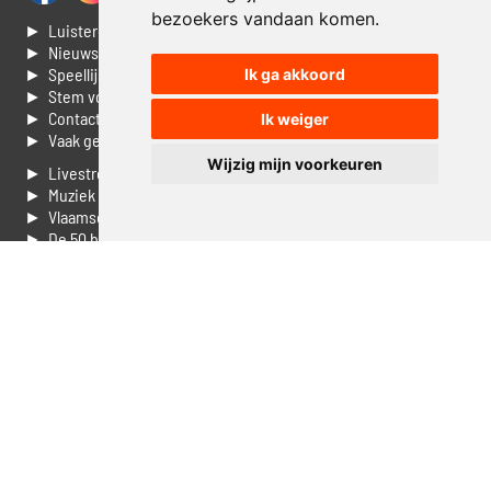
bezoekers vandaan komen.
► Luisteren naar Jouwradio
► Nieuws
► Speellijst
Ik ga akkoord
► Stem voor de Dag top 3
► Contacteer ons
Ik weiger
► Vaak gestelde vragen
Wijzig mijn voorkeuren
► Livestream informatie
► Muziek opzoeken
► Vlaamse 100 Aller tijden
► De 50 beste van...
► Adverteren op Jouwradio
► Cookie voorkeuren wijzigen
► Privacyinformatie
Luister nu naar Jouwradio! De beste Nederlandstalige muziek
uit de lage landen hoor je hier al 20 jaar. In digitale kwaliteit op je
laptop, tablet of smartphone.
© Jouwradio 2006 - 2026 - alle rechten voorbehouden.
Design door
Cloudscape EP
.