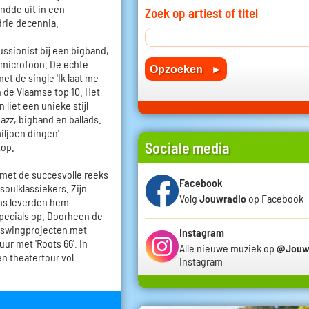
ndde uit in een
Zoek op artiest of titel
rie decennia.
cussionist bij een bigband,
e microfoon. De echte
t de single 'Ik laat me
 de Vlaamse top 10. Het
 liet een unieke stijl
jazz, bigband en ballads.
miljoen dingen'
Sociale media
top.
met de succesvolle reeks
Facebook
 soulklassiekers. Zijn
Volg
Jouwradio
op Facebook
ens leverden hem
specials op. Doorheen de
an swingprojecten met
Instagram
ur met 'Roots 66'. In
Alle nieuwe muziek op
@Jouw
en theatertour vol
Instagram