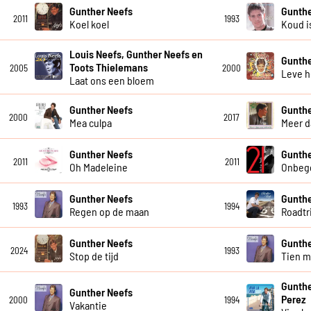
Gunther Neefs
Gunthe
2011
1993
Koel koel
Koud i
Louis Neefs, Gunther Neefs en
Gunthe
Toots Thielemans
2005
2000
Leve h
Laat ons een bloem
Gunther Neefs
Gunthe
2000
2017
Mea culpa
Meer d
Gunther Neefs
Gunthe
2011
2011
Oh Madeleine
Onbeg
Gunther Neefs
Gunthe
1993
1994
Regen op de maan
Roadtr
Gunther Neefs
Gunthe
2024
1993
Stop de tijd
Tien m
Gunthe
Gunther Neefs
Perez
2000
1994
Vakantie