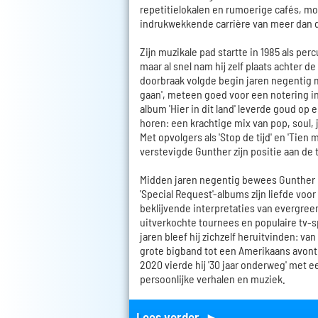
repetitielokalen en rumoerige cafés, mo
indrukwekkende carrière van meer dan d
Zijn muzikale pad startte in 1985 als per
maar al snel nam hij zelf plaats achter d
doorbraak volgde begin jaren negentig me
gaan', meteen goed voor een notering in
album 'Hier in dit land' leverde goud op en
horen: een krachtige mix van pop, soul, 
Met opvolgers als 'Stop de tijd' en 'Tien 
verstevigde Gunther zijn positie aan de 
Midden jaren negentig bewees Gunther 
'Special Request'-albums zijn liefde voor
beklijvende interpretaties van evergre
uitverkochte tournees en populaire tv-
jaren bleef hij zichzelf heruitvinden: v
grote bigband tot een Amerikaans avontu
2020 vierde hij '30 jaar onderweg' met e
persoonlijke verhalen en muziek.
Lees verder ►