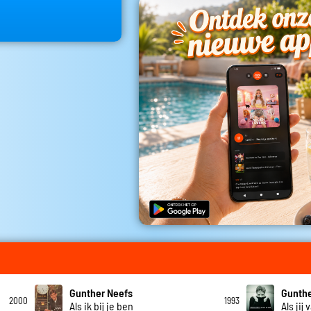
Gunther Neefs
Gunthe
2000
1993
Als ik bij je ben
Als jij