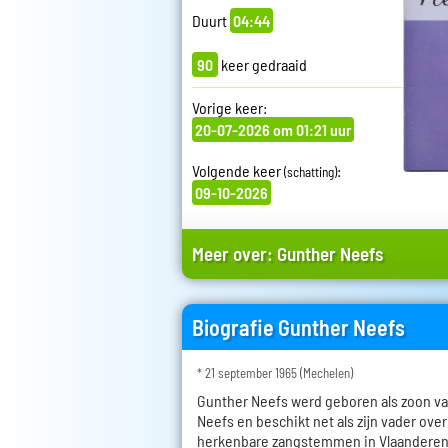
Duurt
04:44
90
keer gedraaid
Vorige keer:
20-07-2026 om 01:21 uur
Volgende keer
:
(schatting)
09-10-2026
Meer over:
Gunther Neefs
Biografie Gunther Neefs
* 21 september 1965 (Mechelen)
Gunther Neefs werd geboren als zoon va
Neefs en beschikt net als zijn vader ov
herkenbare zangstemmen in Vlaanderen.