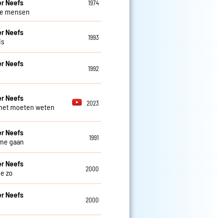
r Neefs
1974
ve mensen
r Neefs
1993
is
r Neefs
1992
r Neefs
2023
 het moeten weten
r Neefs
1991
t me gaan
r Neefs
2000
je zo
r Neefs
2000