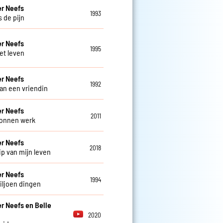
r Neefs
1993
s de pijn
r Neefs
1995
et leven
r Neefs
1992
an een vriendin
r Neefs
2011
onnen werk
r Neefs
2018
ip van mijn leven
r Neefs
1994
iljoen dingen
r Neefs en Belle
2020