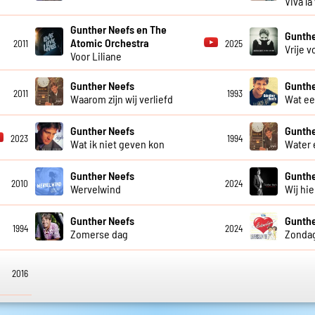
Viva la
Gunther Neefs en The
Gunthe
Atomic Orchestra
2011
2025
Vrije v
Voor Liliane
Gunther Neefs
Gunthe
2011
1993
Waarom zijn wij verliefd
Wat ee
Gunther Neefs
Gunthe
2023
1994
Wat ik niet geven kon
Water 
Gunther Neefs
Gunthe
2010
2024
Wervelwind
Wij hie
Gunther Neefs
Gunthe
1994
2024
Zomerse dag
Zonda
2016