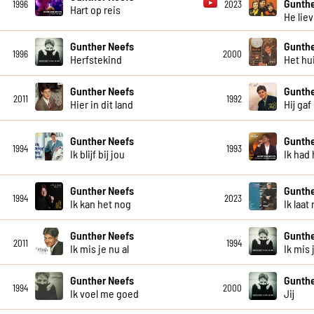
Gunthe
1996
2023
Hart op reis
He lie
Gunther Neefs
Gunthe
1996
2000
Herfstekind
Het hu
Gunther Neefs
Gunthe
2011
1992
Hier in dit land
Hij gaf
Gunther Neefs
Gunthe
1994
1993
Ik blijf bij jou
Ik had
Gunther Neefs
Gunthe
1994
2023
Ik kan het nog
Ik laa
Gunther Neefs
Gunthe
2011
1994
Ik mis je nu al
Ik mis 
Gunther Neefs
Gunthe
1994
2000
Ik voel me goed
Jij