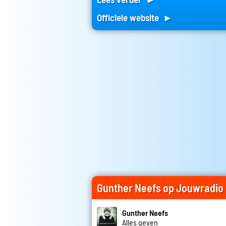
Officiele website ►
Gunther Neefs op Jouwradio
Gunther Neefs
Alles geven