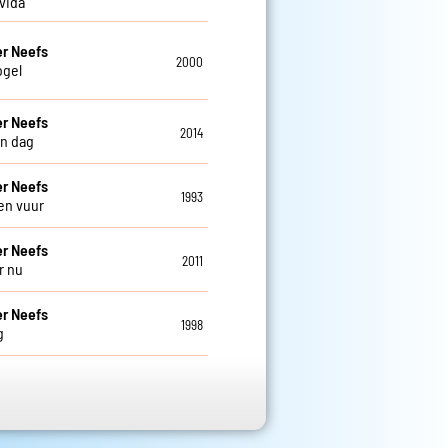
 vida
r Neefs
2000
ogel
r Neefs
2014
n dag
r Neefs
1993
en vuur
r Neefs
2011
r nu
r Neefs
1998
g