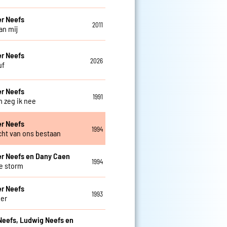
r Neefs
2011
van mij
r Neefs
2026
uf
r Neefs
1991
 zeg ik nee
r Neefs
1994
cht van ons bestaan
r Neefs en Dany Caen
1994
e storm
r Neefs
1993
eer
Neefs, Ludwig Neefs en