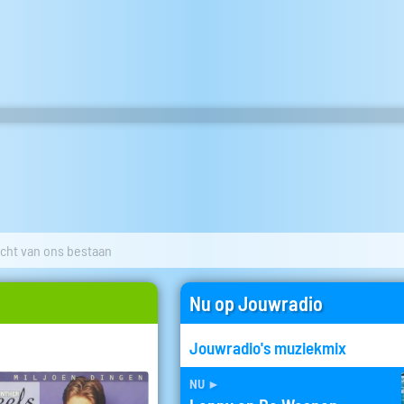
acht van ons bestaan
Nu op Jouwradio
Jouwradio's muziekmix
nu
►