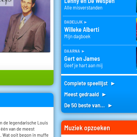
Lenny en De Wespen
Alle misverstanden
dadelijk
►
Willeke Alberti
Mijn dagboek
daarna
►
Gert en James
Geef je hart aan mij
Complete speellijst ►
Meest gedraaid ►
De 50 beste van... ►
n de legendarische Louis
Muziek opzoeken
er één van de meest
 Wat ooit begon in muffe