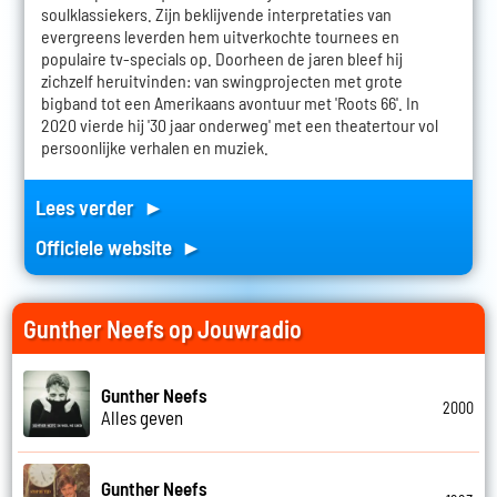
soulklassiekers. Zijn beklijvende interpretaties van
evergreens leverden hem uitverkochte tournees en
populaire tv-specials op. Doorheen de jaren bleef hij
zichzelf heruitvinden: van swingprojecten met grote
bigband tot een Amerikaans avontuur met 'Roots 66'. In
2020 vierde hij '30 jaar onderweg' met een theatertour vol
persoonlijke verhalen en muziek.
Lees verder ►
Officiele website ►
Gunther Neefs op Jouwradio
Gunther Neefs
2000
Alles geven
Gunther Neefs