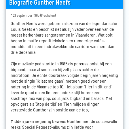
Biografie Gunther Neefs
* 21 september 1965 (Mechelen)
Gunther Neefs werd geboren als zoon van de legendarische
Louis Neefs en beschikt net als zijn vader over één van de
meest herkenbare zangstemmen in Vlaanderen. Wat ooit
begon in muffe repetitielokalen en rumoerige cafés,
mondde uit in een indrukwekkende carrière van meer dan
drie decennia.
Zijn muzikale pad startte in 1985 als percussionist bij een
bigband, maar al snel nam hij zelf plaats achter de
microfoon. De echte doorbraak volgde begin jaren negentig
met de single 'Ik laat me gaan', meteen goed voor een
notering in de Vlaamse top 10. Het album 'Hier in dit land'
leverde goud op en liet een unieke stijl horen: een
krachtige mix van pop, soul, jazz, bigband en ballads. Met
opvolgers als 'Stop de tijd' en 'Tien miljoen dingen'
verstevigde Gunther zijn positie aan de top.
Midden jaren negentig bewees Gunther met de succesvolle
reeks 'Special Request'-albums zijn liefde voor