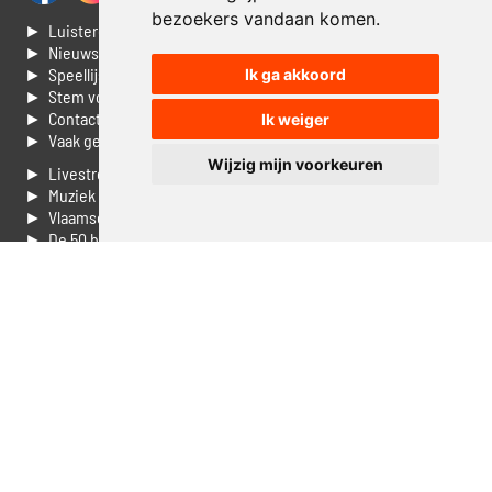
bezoekers vandaan komen.
► Luisteren naar Jouwradio
► Nieuws
► Speellijst
Ik ga akkoord
► Stem voor de Dag top 3
► Contacteer ons
Ik weiger
► Vaak gestelde vragen
Wijzig mijn voorkeuren
► Livestream informatie
► Muziek opzoeken
► Vlaamse 100 Aller tijden
► De 50 beste van...
► Adverteren op Jouwradio
► Cookie voorkeuren wijzigen
► Privacyinformatie
Luister nu naar Jouwradio! De beste Nederlandstalige muziek
uit de lage landen hoor je hier al 20 jaar. In digitale kwaliteit op je
laptop, tablet of smartphone.
© Jouwradio 2006 - 2026 - alle rechten voorbehouden.
Design door
Cloudscape EP
.