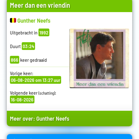
Meer dan een vriendin
Gunther Neefs
Uitgebracht in
1992
Duurt
03:24
866
keer gedraaid
Vorige keer:
06-08-2026 om 13:27 uur
Volgende keer
:
(schatting)
16-08-2026
Meer over:
Gunther Neefs