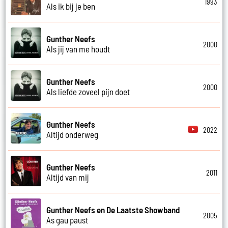
1993
Als ik bij je ben
Gunther Neefs
2000
Als jij van me houdt
Gunther Neefs
2000
Als liefde zoveel pijn doet
Gunther Neefs
2022
Altijd onderweg
Gunther Neefs
2011
Altijd van mij
Gunther Neefs en De Laatste Showband
2005
As gau paust