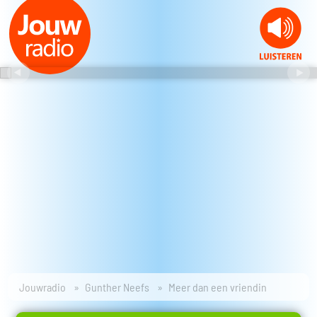
Jouwradio
Gunther Neefs
Meer dan een vriendin