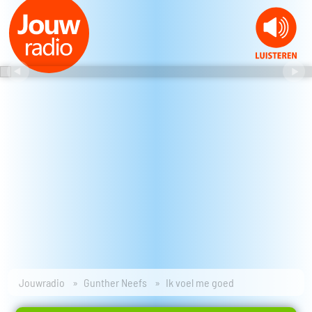
Jouwradio
Gunther Neefs
Ik voel me goed