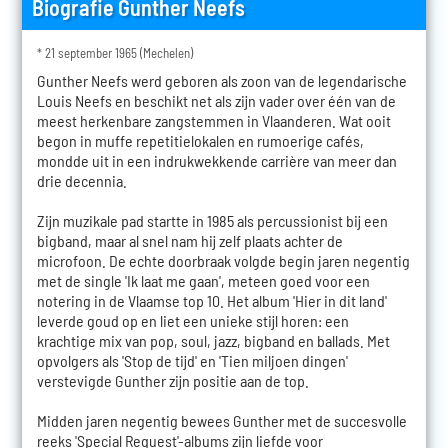
Biografie Gunther Neefs
* 21 september 1965 (Mechelen)
Gunther Neefs werd geboren als zoon van de legendarische
Louis Neefs en beschikt net als zijn vader over één van de
meest herkenbare zangstemmen in Vlaanderen. Wat ooit
begon in muffe repetitielokalen en rumoerige cafés,
mondde uit in een indrukwekkende carrière van meer dan
drie decennia.
Zijn muzikale pad startte in 1985 als percussionist bij een
bigband, maar al snel nam hij zelf plaats achter de
microfoon. De echte doorbraak volgde begin jaren negentig
met de single 'Ik laat me gaan', meteen goed voor een
notering in de Vlaamse top 10. Het album 'Hier in dit land'
leverde goud op en liet een unieke stijl horen: een
krachtige mix van pop, soul, jazz, bigband en ballads. Met
opvolgers als 'Stop de tijd' en 'Tien miljoen dingen'
verstevigde Gunther zijn positie aan de top.
Midden jaren negentig bewees Gunther met de succesvolle
reeks 'Special Request'-albums zijn liefde voor