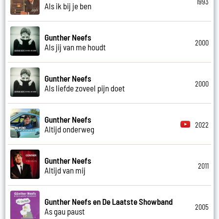
1993
Als ik bij je ben
Gunther Neefs
2000
Als jij van me houdt
Gunther Neefs
2000
Als liefde zoveel pijn doet
Gunther Neefs
2022
Altijd onderweg
Gunther Neefs
2011
Altijd van mij
Gunther Neefs en De Laatste Showband
2005
As gau paust