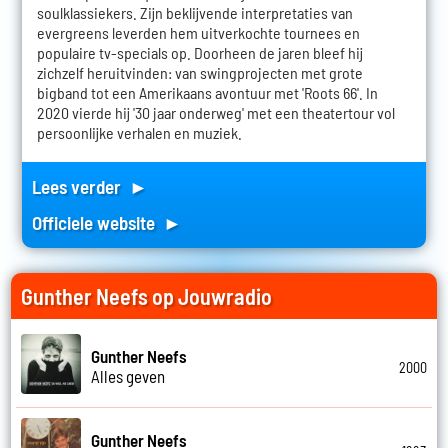
soulklassiekers. Zijn beklijvende interpretaties van
evergreens leverden hem uitverkochte tournees en
populaire tv-specials op. Doorheen de jaren bleef hij
zichzelf heruitvinden: van swingprojecten met grote
bigband tot een Amerikaans avontuur met 'Roots 66'. In
2020 vierde hij '30 jaar onderweg' met een theatertour vol
persoonlijke verhalen en muziek.
Lees verder ►
Officiele website ►
Gunther Neefs op Jouwradio
Gunther Neefs
2000
Alles geven
Gunther Neefs