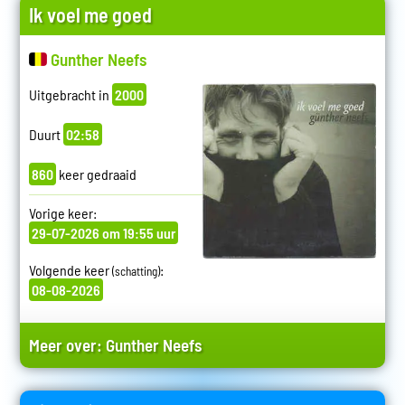
Ik voel me goed
Gunther Neefs
Uitgebracht in
2000
Duurt
02:58
860
keer gedraaid
Vorige keer:
29-07-2026 om 19:55 uur
Volgende keer
:
(schatting)
08-08-2026
Meer over:
Gunther Neefs