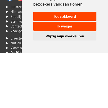
bezoekers vandaan komen.
► Luisteren naar Jouwradio
► Nieuws
► Speellijst
Ik ga akkoord
► Stem voor de Dag top 3
► Contacteer ons
Ik weiger
► Vaak gestelde vragen
Wijzig mijn voorkeuren
► Livestream informatie
► Muziek opzoeken
► Vlaamse 100 Aller tijden
► De 50 beste van...
► Adverteren op Jouwradio
► Cookie voorkeuren wijzigen
► Privacyinformatie
Luister nu naar Jouwradio! De beste Nederlandstalige muziek
uit de lage landen hoor je hier al 20 jaar. In digitale kwaliteit op je
laptop, tablet of smartphone.
© Jouwradio 2006 - 2026 - alle rechten voorbehouden.
Design door
Cloudscape EP
.