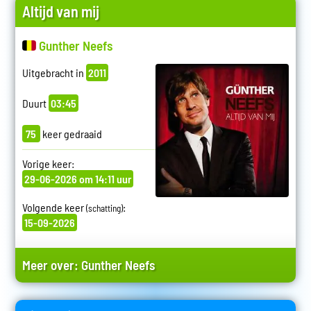
Altijd van mij
Gunther Neefs
Uitgebracht in
2011
Duurt
03:45
75
keer gedraaid
Vorige keer:
29-06-2026 om 14:11 uur
Volgende keer
:
(schatting)
15-09-2026
Meer over:
Gunther Neefs