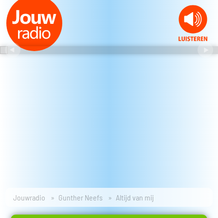
Jouwradio
Gunther Neefs
Altijd van mij