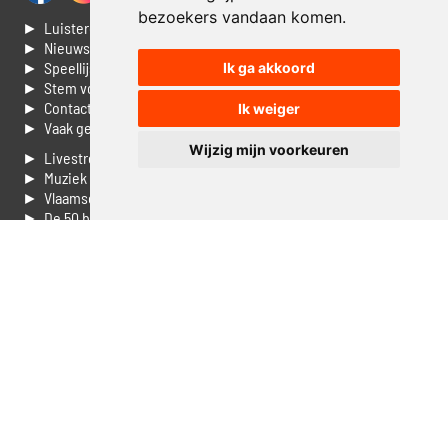
bezoekers vandaan komen.
► Luisteren naar Jouwradio
► Nieuws
► Speellijst
Ik ga akkoord
► Stem voor de Dag top 3
► Contacteer ons
Ik weiger
► Vaak gestelde vragen
Wijzig mijn voorkeuren
► Livestream informatie
► Muziek opzoeken
► Vlaamse 100 Aller tijden
► De 50 beste van...
► Adverteren op Jouwradio
► Cookie voorkeuren wijzigen
► Privacyinformatie
Luister nu naar Jouwradio! De beste Nederlandstalige muziek
uit de lage landen hoor je hier al 20 jaar. In digitale kwaliteit op je
laptop, tablet of smartphone.
© Jouwradio 2006 - 2026 - alle rechten voorbehouden.
Design door
Cloudscape EP
.