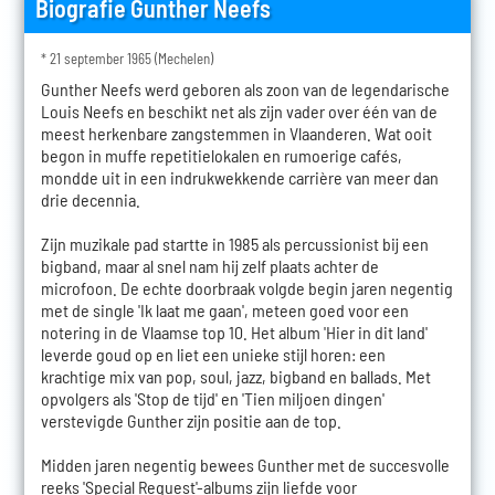
Biografie Gunther Neefs
* 21 september 1965 (Mechelen)
Gunther Neefs werd geboren als zoon van de legendarische
Louis Neefs en beschikt net als zijn vader over één van de
meest herkenbare zangstemmen in Vlaanderen. Wat ooit
begon in muffe repetitielokalen en rumoerige cafés,
mondde uit in een indrukwekkende carrière van meer dan
drie decennia.
Zijn muzikale pad startte in 1985 als percussionist bij een
bigband, maar al snel nam hij zelf plaats achter de
microfoon. De echte doorbraak volgde begin jaren negentig
met de single 'Ik laat me gaan', meteen goed voor een
notering in de Vlaamse top 10. Het album 'Hier in dit land'
leverde goud op en liet een unieke stijl horen: een
krachtige mix van pop, soul, jazz, bigband en ballads. Met
opvolgers als 'Stop de tijd' en 'Tien miljoen dingen'
verstevigde Gunther zijn positie aan de top.
Midden jaren negentig bewees Gunther met de succesvolle
reeks 'Special Request'-albums zijn liefde voor