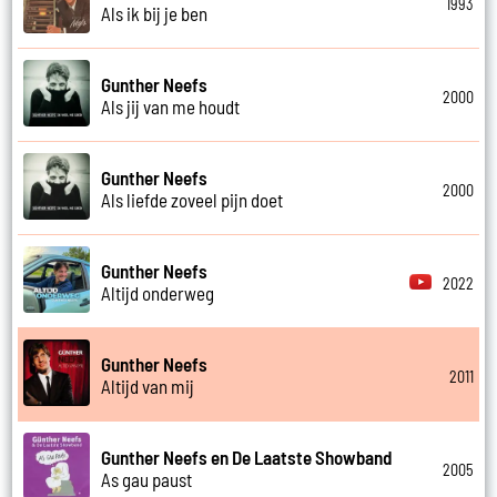
1993
Als ik bij je ben
Gunther Neefs
2000
Als jij van me houdt
Gunther Neefs
2000
Als liefde zoveel pijn doet
Gunther Neefs
2022
Altijd onderweg
Gunther Neefs
2011
Altijd van mij
Gunther Neefs en De Laatste Showband
2005
As gau paust