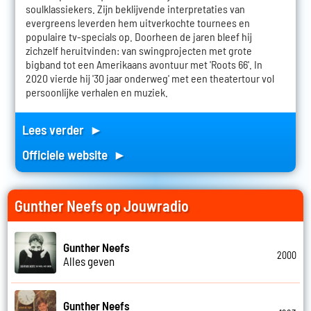
soulklassiekers. Zijn beklijvende interpretaties van
evergreens leverden hem uitverkochte tournees en
populaire tv-specials op. Doorheen de jaren bleef hij
zichzelf heruitvinden: van swingprojecten met grote
bigband tot een Amerikaans avontuur met 'Roots 66'. In
2020 vierde hij '30 jaar onderweg' met een theatertour vol
persoonlijke verhalen en muziek.
Lees verder ►
Officiele website ►
Gunther Neefs op Jouwradio
Gunther Neefs
2000
Alles geven
Gunther Neefs