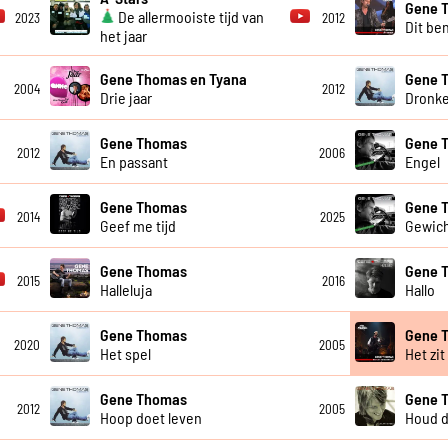
Gene 
De allermooiste tijd van
2023
2012
Dit ben
het jaar
Gene Thomas en Tyana
Gene 
2004
2012
Drie jaar
Dronke
Gene Thomas
Gene 
2012
2006
En passant
Engel
Gene Thomas
Gene 
2014
2025
Geef me tijd
Gewich
Gene Thomas
Gene 
2015
2016
Halleluja
Hallo
Gene Thomas
Gene 
2020
2005
Het spel
Het zit
Gene Thomas
Gene 
2012
2005
Hoop doet leven
Houd d