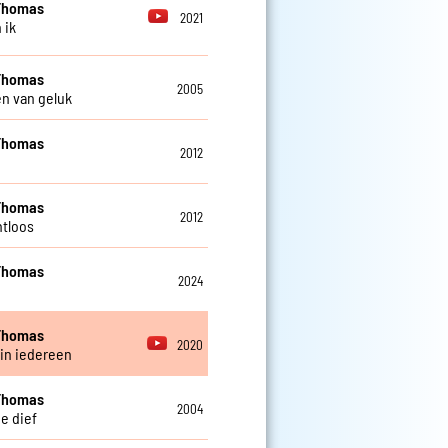
Thomas
2021
 ik
Thomas
2005
n van geluk
Thomas
2012
Thomas
2012
tloos
Thomas
2024
Thomas
2020
 in iedereen
Thomas
2004
e dief