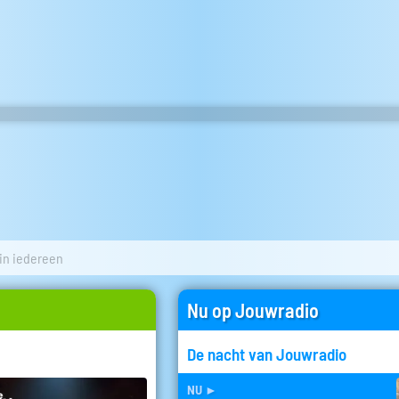
 in iedereen
Nu op Jouwradio
De nacht van Jouwradio
nu
►