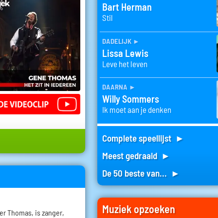
Bart Herman
Stil
dadelijk
►
Lissa Lewis
Leve het leven
daarna
►
Willy Sommers
Ik moet aan je denken
Complete speellijst ►
Meest gedraaid ►
De 50 beste van... ►
Muziek opzoeken
r Thomas, is zanger,