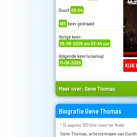
Duurt
03:04
185
keer gedraaid
Vorige keer:
26-06-2026 om 02:44 uur
Volgende keer
:
(schatting)
11-09-2026
Meer over:
Gene Thomas
Biografie Gene Thomas
* 22 augustus 1972 (Sint-Joost-ten-Node)
Gene Thomas, artiestennaam van Gunthe