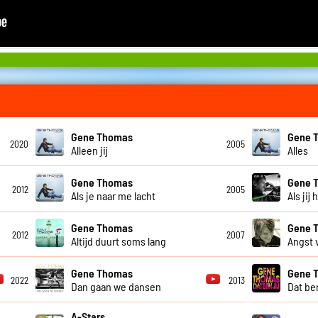
Gene Thomas
Gene 
2020
2005
Alleen jij
Alles
Gene Thomas
Gene 
2012
2005
Als je naar me lacht
Als jij
Gene Thomas
Gene 
2012
2007
Altijd duurt soms lang
Angst 
Gene Thomas
Gene 
2022
2013
Dan gaan we dansen
Dat ben
A-Stars