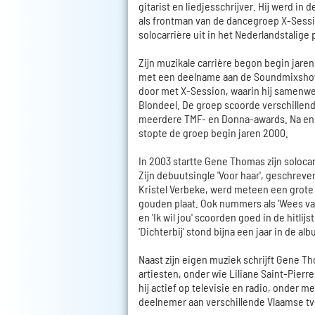
gitarist en liedjesschrijver. Hij werd in
als frontman van de dancegroep X-Sess
solocarrière uit in het Nederlandstalige
Zijn muzikale carrière begon begin jare
met een deelname aan de Soundmixshow 
door met X-Session, waarin hij samenw
Blondeel. De groep scoorde verschillen
meerdere TMF- en Donna-awards. Na enk
stopte de groep begin jaren 2000.
In 2003 startte Gene Thomas zijn solocar
Zijn debuutsingle 'Voor haar', geschreve
Kristel Verbeke, werd meteen een grote
gouden plaat. Ook nummers als 'Wees van 
en 'Ik wil jou' scoorden goed in de hitlij
'Dichterbij' stond bijna een jaar in de alb
Naast zijn eigen muziek schrijft Gene T
artiesten, onder wie Liliane Saint-Pierr
hij actief op televisie en radio, onder me
deelnemer aan verschillende Vlaamse t