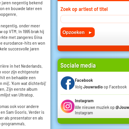
 de jaren negentig bekend
ion en bouwde later een
Zoek op artiest of titel
 popgenre.
n negentig, onder meer
op VTM. In 1995 brak hij
erkte met zangeres Gina
de eurodance-hits en won
ele succesvolle jaren
Sociale media
rière in het Nederlands.
n voor zijn echtgenote
 hit en behaalde een
Facebook
mij', 'Kom wat dichterbij'
Volg
Jouwradio
op Facebook
sten. Zijn eerste album
umlijst van Ultratop.
Instagram
homas ook voor andere
Alle nieuwe muziek op
@Jouw
e en Sam Gooris. Verder is
Instagram
er als presentator en als
v-programma’s.