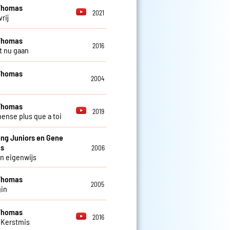
Thomas
2021
vrij
Thomas
2016
t nu gaan
Thomas
2004
Thomas
2019
pense plus que a toi
ng Juniors en Gene
s
2006
n eigenwijs
Thomas
2005
in
Thomas
2016
 Kerstmis