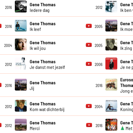
Gene Thomas
Gene 
2016
2012
Iedere dag
Ik ben 
Gene Thomas
Gene 
2016
2005
Ik leef
Ik moe
Gene Thomas
Gene 
2004
2005
Ik wil jou
Ik zing
Gene Thomas
Gene 
2012
2006
Je danst met jezelf
Je ne 
Euroso
Gene Thomas
Thoma
2016
2016
Jij
Jong e
Gene Thomas
Gene 
2012
2004
Kom wat dichterbij
Koning
Gene Thomas
Gene 
2012
2016
Merci
Met