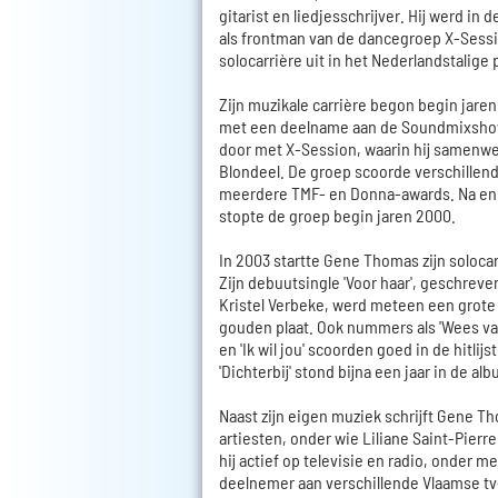
gitarist en liedjesschrijver. Hij werd in
als frontman van de dancegroep X-Sess
solocarrière uit in het Nederlandstalige
Zijn muzikale carrière begon begin jare
met een deelname aan de Soundmixshow 
door met X-Session, waarin hij samenw
Blondeel. De groep scoorde verschillen
meerdere TMF- en Donna-awards. Na enk
stopte de groep begin jaren 2000.
In 2003 startte Gene Thomas zijn solocar
Zijn debuutsingle 'Voor haar', geschreve
Kristel Verbeke, werd meteen een grote
gouden plaat. Ook nummers als 'Wees van 
en 'Ik wil jou' scoorden goed in de hitlij
'Dichterbij' stond bijna een jaar in de alb
Naast zijn eigen muziek schrijft Gene T
artiesten, onder wie Liliane Saint-Pierr
hij actief op televisie en radio, onder me
deelnemer aan verschillende Vlaamse t