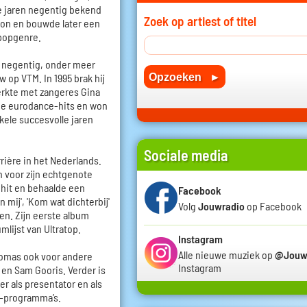
 de jaren negentig bekend
Zoek op artiest of titel
ion en bouwde later een
 popgenre.
n negentig, onder meer
op VTM. In 1995 brak hij
erkte met zangeres Gina
de eurodance-hits en won
ele succesvolle jaren
Sociale media
rière in het Nederlands.
n voor zijn echtgenote
 hit en behaalde een
Facebook
mij', 'Kom wat dichterbij'
Volg
Jouwradio
op Facebook
sten. Zijn eerste album
umlijst van Ultratop.
Instagram
Alle nieuwe muziek op
@Jouw
homas ook voor andere
Instagram
e en Sam Gooris. Verder is
er als presentator en als
v-programma’s.