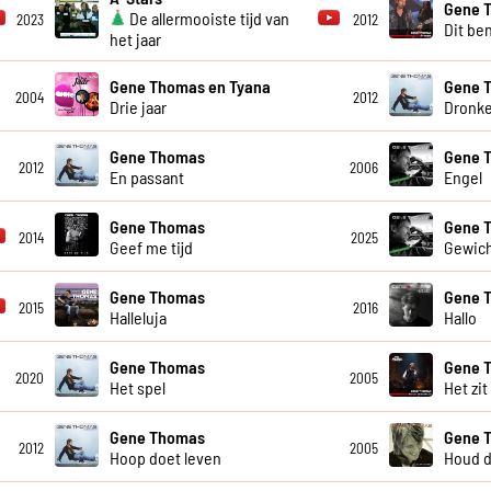
Gene 
De allermooiste tijd van
2023
2012
Dit ben
het jaar
Gene Thomas en Tyana
Gene 
2004
2012
Drie jaar
Dronke
Gene Thomas
Gene 
2012
2006
En passant
Engel
Gene Thomas
Gene 
2014
2025
Geef me tijd
Gewich
Gene Thomas
Gene 
2015
2016
Halleluja
Hallo
Gene Thomas
Gene 
2020
2005
Het spel
Het zit
Gene Thomas
Gene 
2012
2005
Hoop doet leven
Houd d