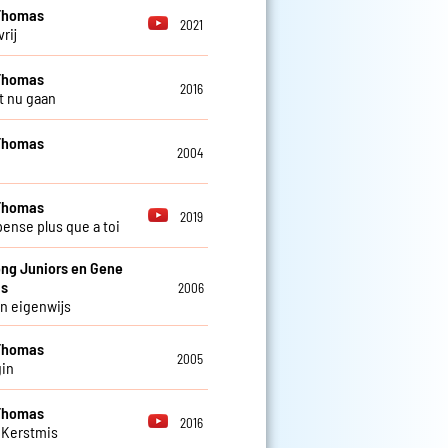
Thomas
2021
vrij
Thomas
2016
t nu gaan
Thomas
2004
Thomas
2019
pense plus que a toi
ng Juniors en Gene
s
2006
n eigenwijs
Thomas
2005
in
Thomas
2016
 Kerstmis