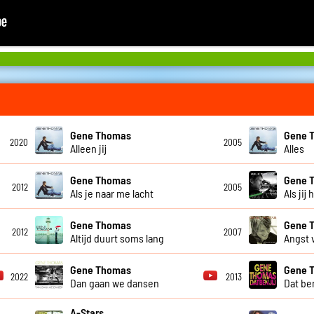
Gene Thomas
Gene 
2020
2005
Alleen jij
Alles
Gene Thomas
Gene 
2012
2005
Als je naar me lacht
Als jij
Gene Thomas
Gene 
2012
2007
Altijd duurt soms lang
Angst 
Gene Thomas
Gene 
2022
2013
Dan gaan we dansen
Dat ben
A-Stars