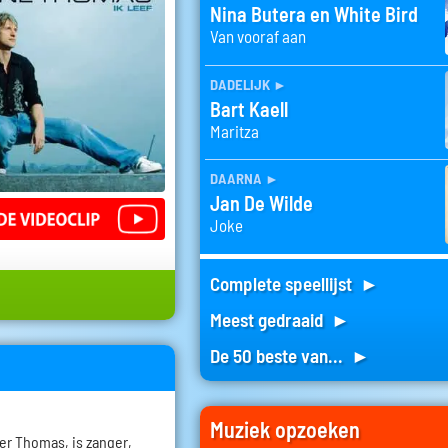
Nina Butera en White Bird
Van vooraf aan
dadelijk
►
Bart Kaell
Maritza
daarna
►
Jan De Wilde
Joke
Complete speellijst ►
Meest gedraaid ►
De 50 beste van... ►
Muziek opzoeken
r Thomas, is zanger,