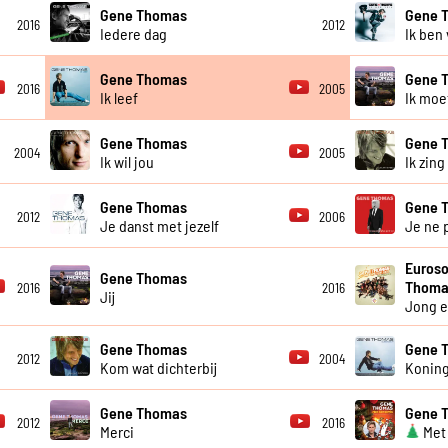
Gene Thomas
Gene 
2016
2012
Iedere dag
Ik ben 
Gene Thomas
Gene 
2016
2005
Ik leef
Ik moe
Gene Thomas
Gene 
2004
2005
Ik wil jou
Ik zing
Gene Thomas
Gene 
2012
2006
Je danst met jezelf
Je ne 
Euroso
Gene Thomas
Thoma
2016
2016
Jij
Jong e
Gene Thomas
Gene 
2012
2004
Kom wat dichterbij
Koning
Gene Thomas
Gene 
2012
2016
Merci
Met