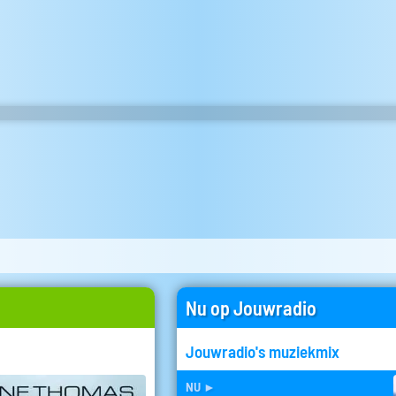
Nu op Jouwradio
Jouwradio's muziekmix
nu
►