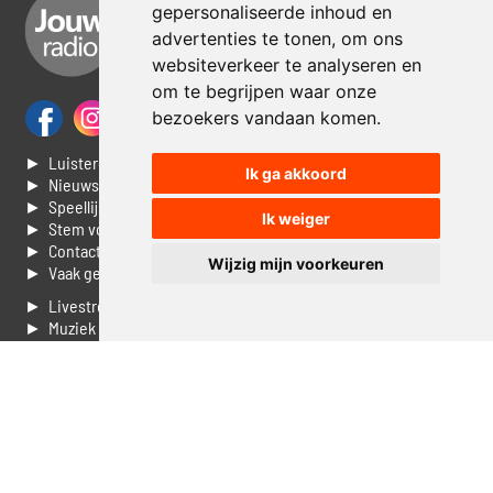
gepersonaliseerde inhoud en
advertenties te tonen, om ons
websiteverkeer te analyseren en
om te begrijpen waar onze
bezoekers vandaan komen.
► Luisteren naar Jouwradio
Ik ga akkoord
► Nieuws
► Speellijst
Ik weiger
► Stem voor de Dag top 3
► Contacteer ons
Wijzig mijn voorkeuren
► Vaak gestelde vragen
► Livestream informatie
► Muziek opzoeken
► Vlaamse 100 Aller tijden
► De 50 beste van...
► Adverteren op Jouwradio
► Cookie voorkeuren wijzigen
► Privacyinformatie
Luister nu naar Jouwradio! De beste Nederlandstalige muziek
uit de lage landen hoor je hier al 20 jaar. In digitale kwaliteit op je