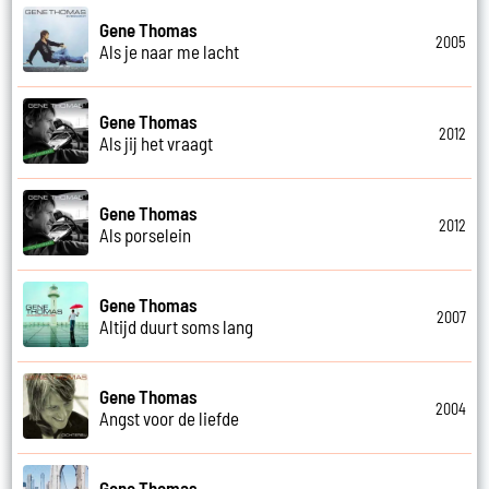
Gene Thomas
2005
Als je naar me lacht
Gene Thomas
2012
Als jij het vraagt
Gene Thomas
2012
Als porselein
Gene Thomas
2007
Altijd duurt soms lang
Gene Thomas
2004
Angst voor de liefde
Gene Thomas