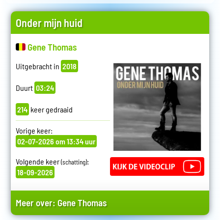
Onder mijn huid
Gene Thomas
Uitgebracht in
2018
Duurt
03:24
214
keer gedraaid
Vorige keer:
02-07-2026 om 13:34 uur
Volgende keer
:
(schatting)
18-09-2026
Meer over:
Gene Thomas