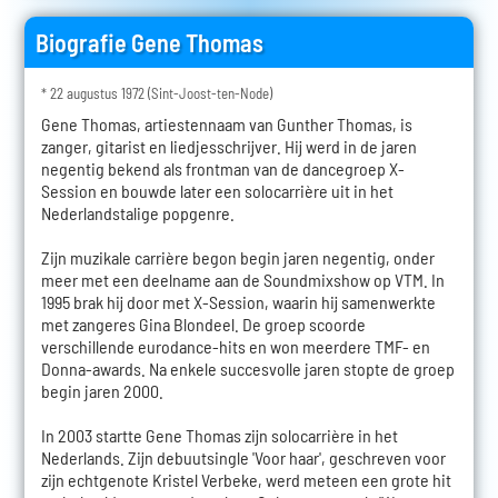
Biografie Gene Thomas
* 22 augustus 1972 (Sint-Joost-ten-Node)
Gene Thomas, artiestennaam van Gunther Thomas, is
zanger, gitarist en liedjesschrijver. Hij werd in de jaren
negentig bekend als frontman van de dancegroep X-
Session en bouwde later een solocarrière uit in het
Nederlandstalige popgenre.
Zijn muzikale carrière begon begin jaren negentig, onder
meer met een deelname aan de Soundmixshow op VTM. In
1995 brak hij door met X-Session, waarin hij samenwerkte
met zangeres Gina Blondeel. De groep scoorde
verschillende eurodance-hits en won meerdere TMF- en
Donna-awards. Na enkele succesvolle jaren stopte de groep
begin jaren 2000.
In 2003 startte Gene Thomas zijn solocarrière in het
Nederlands. Zijn debuutsingle 'Voor haar', geschreven voor
zijn echtgenote Kristel Verbeke, werd meteen een grote hit