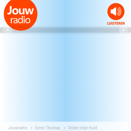
Jouwradio
Gene Thomas
Onder mijn huid