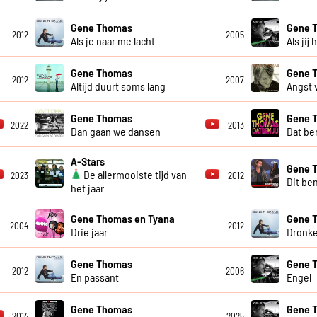
Gene Thomas
Gene 
2012
2005
Als je naar me lacht
Als jij
Gene Thomas
Gene 
2012
2007
Altijd duurt soms lang
Angst 
Gene Thomas
Gene 
2022
2013
Dan gaan we dansen
Dat ben
A-Stars
Gene 
De allermooiste tijd van
2023
2012
Dit ben
het jaar
Gene Thomas en Tyana
Gene 
2004
2012
Drie jaar
Dronke
Gene Thomas
Gene 
2012
2006
En passant
Engel
Gene Thomas
Gene 
2014
2025