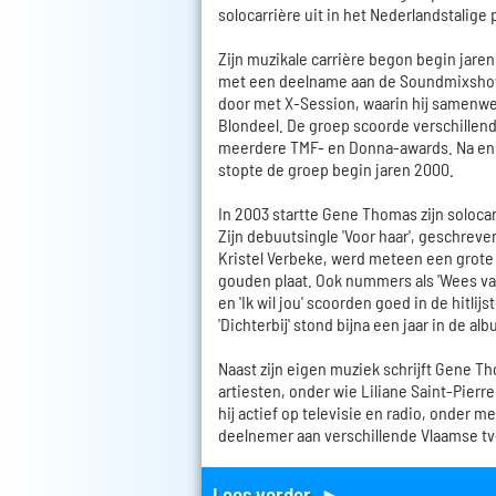
solocarrière uit in het Nederlandstalige
Zijn muzikale carrière begon begin jare
met een deelname aan de Soundmixshow 
door met X-Session, waarin hij samenw
Blondeel. De groep scoorde verschillen
meerdere TMF- en Donna-awards. Na enk
stopte de groep begin jaren 2000.
In 2003 startte Gene Thomas zijn solocar
Zijn debuutsingle 'Voor haar', geschreve
Kristel Verbeke, werd meteen een grote
gouden plaat. Ook nummers als 'Wees van 
en 'Ik wil jou' scoorden goed in de hitlij
'Dichterbij' stond bijna een jaar in de alb
Naast zijn eigen muziek schrijft Gene T
artiesten, onder wie Liliane Saint-Pierr
hij actief op televisie en radio, onder me
deelnemer aan verschillende Vlaamse t
Lees verder ►