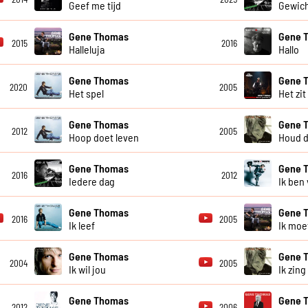
Geef me tijd
Gewich
Gene Thomas
Gene 
2015
2016
Halleluja
Hallo
Gene Thomas
Gene 
2020
2005
Het spel
Het zit
Gene Thomas
Gene 
2012
2005
Hoop doet leven
Houd d
Gene Thomas
Gene 
2016
2012
Iedere dag
Ik ben 
Gene Thomas
Gene 
2016
2005
Ik leef
Ik moe
Gene Thomas
Gene 
2004
2005
Ik wil jou
Ik zing
Gene Thomas
Gene 
2012
2006