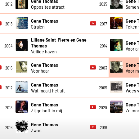
Gene Thomas
Gene 
2012
2025
Opposites attract
Same
Gene Thomas
Gene 
2018
2017
Stralen
Teken 
Liliane Saint-Pierre en Gene
Gene 
Thomas
2004
2014
Voor al
Veilige haven
Gene Thomas
Gene 
2016
2003
Voor haar
Voor mi
Gene Thomas
Gene 
2012
2005
Wat maakt het uit
Wees v
Gene Thomas
Gene 
2013
2020
Zij gelooft in mij
Zo mo
Gene Thomas
2016
2016
Zwart