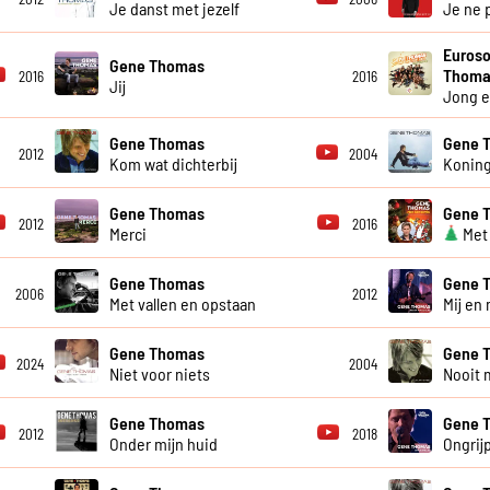
Je danst met jezelf
Je ne 
Euroso
Gene Thomas
Thoma
2016
2016
Jij
Jong e
Gene Thomas
Gene 
2012
2004
Kom wat dichterbij
Koning
Gene Thomas
Gene 
2012
2016
Merci
Met
Gene Thomas
Gene 
2006
2012
Met vallen en opstaan
Mij en 
Gene Thomas
Gene 
2024
2004
Niet voor niets
Nooit 
Gene Thomas
Gene 
2012
2018
Onder mijn huid
Ongrij