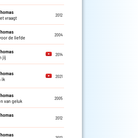
Thomas
2012
 het vraagt
Thomas
2004
voor de liefde
Thomas
2014
 jij
Thomas
2021
 ik
Thomas
2005
n van geluk
Thomas
2012
Thomas
2012