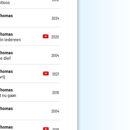
tloos
Thomas
2024
Thomas
2020
 in iedereen
Thomas
2004
e dief
Thomas
2021
vrij
Thomas
2016
t nu gaan
Thomas
2004
Thomas
2019