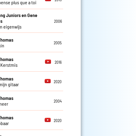
pense plus que a toi
ng Juniors en Gene
s
2006
n eigenwijs
Thomas
2005
in
Thomas
2016
 Kerstmis
Thomas
2020
mijn gitaar
Thomas
2004
meer
Thomas
2020
pbaar