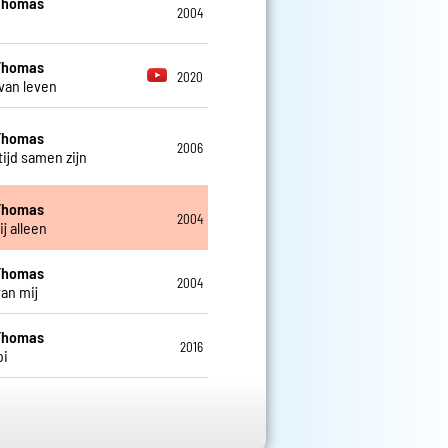
Thomas
2004
n
Thomas
2020
van leven
Thomas
2006
tijd samen zijn
Thomas
2004
j alleen
Thomas
2004
an mij
Thomas
2016
oi