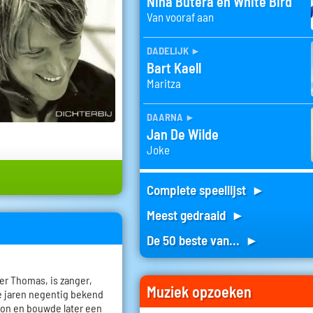
Nina Butera en White Bird
Van vooraf aan
dadelijk
►
Bart Kaell
Maritza
daarna
►
Jan De Wilde
Joke
Complete speellijst ►
Meest gedraaid ►
De 50 beste van... ►
r Thomas, is zanger,
Muziek opzoeken
 de jaren negentig bekend
ion en bouwde later een