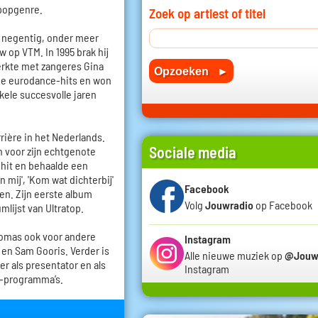
 popgenre.
Zoek op artiest of titel
n negentig, onder meer
op VTM. In 1995 brak hij
erkte met zangeres Gina
de eurodance-hits en won
ele succesvolle jaren
rière in het Nederlands.
Sociale media
n voor zijn echtgenote
 hit en behaalde een
mij', 'Kom wat dichterbij'
Facebook
sten. Zijn eerste album
Volg
Jouwradio
op Facebook
umlijst van Ultratop.
homas ook voor andere
Instagram
e en Sam Gooris. Verder is
Alle nieuwe muziek op
@Jouw
er als presentator en als
Instagram
v-programma’s.