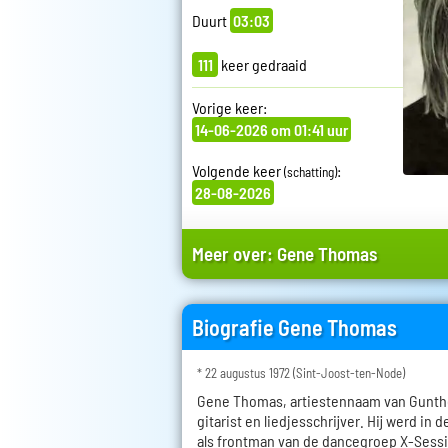
Duurt
03:03
111
keer gedraaid
Vorige keer:
14-06-2026 om 01:41 uur
Volgende keer
:
(schatting)
28-08-2026
Meer over:
Gene Thomas
Biografie Gene Thomas
* 22 augustus 1972 (Sint-Joost-ten-Node)
Gene Thomas, artiestennaam van Gunthe
gitarist en liedjesschrijver. Hij werd in
als frontman van de dancegroep X-Sess