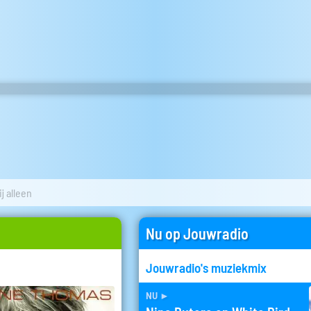
j alleen
Nu op Jouwradio
Jouwradio's muziekmix
nu
►