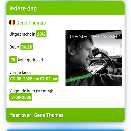
Iedere dag
Gene Thomas
Uitgebracht in
2012
Duurt
04:26
76
keer gedraaid
Vorige keer:
03-06-2026 om 07:02 uur
Volgende keer
:
(schatting)
17-08-2026
Meer over:
Gene Thomas