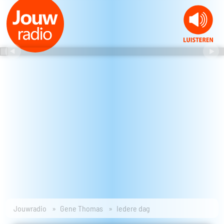
Jouwradio
Gene Thomas
Iedere dag