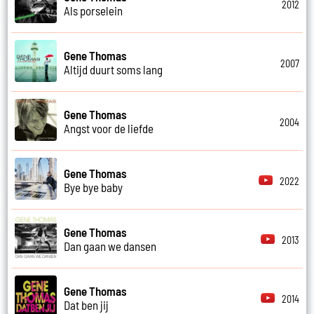
2012
Als porselein
Gene Thomas
2007
Altijd duurt soms lang
Gene Thomas
2004
Angst voor de liefde
Gene Thomas
2022
Bye bye baby
Gene Thomas
2013
Dan gaan we dansen
Gene Thomas
2014
Dat ben jij