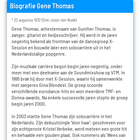
Biografie Gene Thomas
* 22 augustus 1972 (Sint-Joost-ten-Node)
Gene Thomas, artiestennaam van Gunther Thomas, is
zanger, gitarist en liedjesschrijver. Hij werd in de jaren
negentig bekend als frontman van de dancegroep X-
Session en bouwde later een solocarrière uit in het
Nederlandstalige popgenre.
Zijn muzikale carrière begon begin jaren negentig, onder
meer met een deelname aan de Soundmixshow op VTM. In
1995 brak hij door met X-Session, waarin hij samenwerkte
met zangeres Gina Blondeel. De groep scoorde
verschillende eurodance-hits en won meerdere TMF- en
Donna-awards. Na enkele succesvolle jaren stopte de groep
begin jaren 2000.
In 2003 startte Gene Thomas zijn solocarrière in het
Nederlands. Zijn debuutsingle 'Voor haar', geschreven voor
zijn echtgenote Kristel Verbeke, werd meteen een grote hit
en behaalde een gouden plaat. Ook nummers als 'Wees van