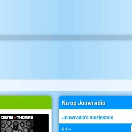
Nu op Jouwradio
Jouwradio's muziekmix
nu
►