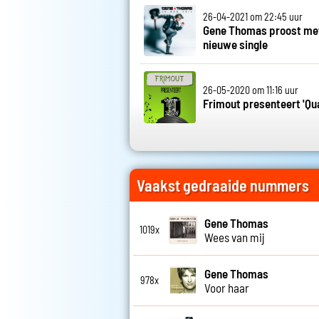
26-04-2021 om 22:45 uur
Gene Thomas proost met 
nieuwe single
26-05-2020 om 11:16 uur
Frimout presenteert 'Qu
Vaakst gedraaide nummers
Gene Thomas
1019x
Wees van mij
Gene Thomas
978x
Voor haar