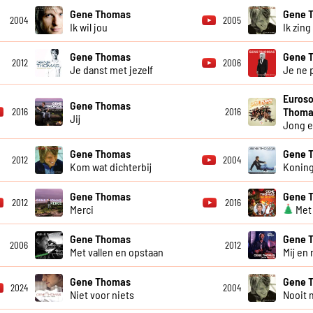
Gene Thomas
Gene 
2004
2005
Ik wil jou
Ik zing
Gene Thomas
Gene 
2012
2006
Je danst met jezelf
Je ne 
Euroso
Gene Thomas
Thoma
2016
2016
Jij
Jong e
Gene Thomas
Gene 
2012
2004
Kom wat dichterbij
Koning
Gene Thomas
Gene 
2012
2016
Merci
Met
Gene Thomas
Gene 
2006
2012
Met vallen en opstaan
Mij en 
Gene Thomas
Gene 
2024
2004
Niet voor niets
Nooit 