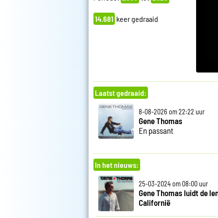
14.681
keer gedraaid
Laatst gedraaid:
8-08-2026 om 22:22 uur
Gene Thomas
En passant
In het nieuws:
25-03-2024 om 08:00 uur
Gene Thomas luidt de len
Californië