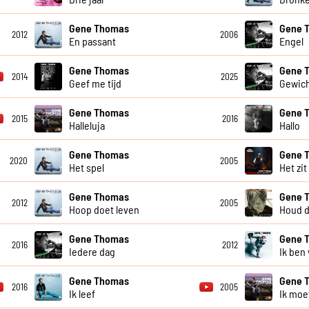
Gene Thomas
Gene 
2012
2006
En passant
Engel
Gene Thomas
Gene 
2014
2025
Geef me tijd
Gewich
Gene Thomas
Gene 
2015
2016
Halleluja
Hallo
Gene Thomas
Gene 
2020
2005
Het spel
Het zit
Gene Thomas
Gene 
2012
2005
Hoop doet leven
Houd d
Gene Thomas
Gene 
2016
2012
Iedere dag
Ik ben 
Gene Thomas
Gene 
2016
2005
Ik leef
Ik moe