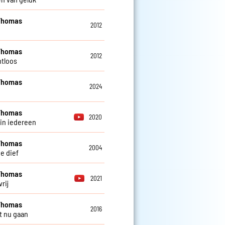
Thomas
2012
Thomas
2012
tloos
Thomas
2024
Thomas
2020
 in iedereen
Thomas
2004
e dief
Thomas
2021
vrij
Thomas
2016
t nu gaan