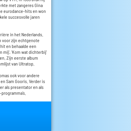
erkte met zangeres Gina
de eurodance-hits en won
ele succesvolle jaren
rière in het Nederlands.
n voor zijn echtgenote
 hit en behaalde een
mij', 'Kom wat dichterbij'
sten. Zijn eerste album
umlijst van Ultratop.
homas ook voor andere
e en Sam Gooris. Verder is
er als presentator en als
v-programma’s.