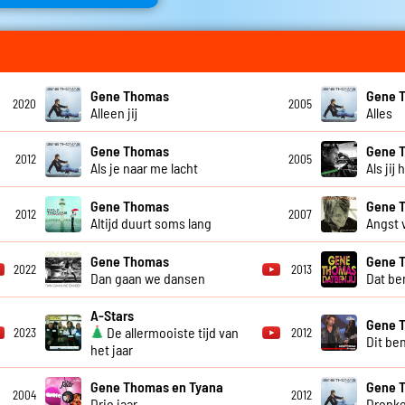
Gene Thomas
Gene 
2020
2005
Alleen jij
Alles
Gene Thomas
Gene 
2012
2005
Als je naar me lacht
Als jij
Gene Thomas
Gene 
2012
2007
Altijd duurt soms lang
Angst 
Gene Thomas
Gene 
2022
2013
Dan gaan we dansen
Dat ben
A-Stars
Gene 
De allermooiste tijd van
2023
2012
Dit ben
het jaar
Gene Thomas en Tyana
Gene 
2004
2012
Drie jaar
Dronke