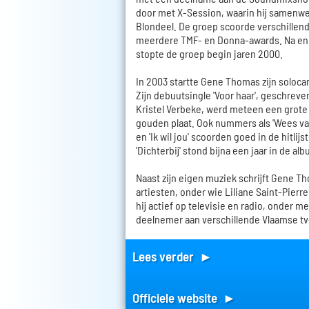
door met X-Session, waarin hij samenw
Blondeel. De groep scoorde verschillen
meerdere TMF- en Donna-awards. Na enk
stopte de groep begin jaren 2000.
In 2003 startte Gene Thomas zijn solocar
Zijn debuutsingle 'Voor haar', geschreve
Kristel Verbeke, werd meteen een grote
gouden plaat. Ook nummers als 'Wees van 
en 'Ik wil jou' scoorden goed in de hitlij
'Dichterbij' stond bijna een jaar in de alb
Naast zijn eigen muziek schrijft Gene T
artiesten, onder wie Liliane Saint-Pierr
hij actief op televisie en radio, onder me
deelnemer aan verschillende Vlaamse t
Lees verder ►
Officiele website ►