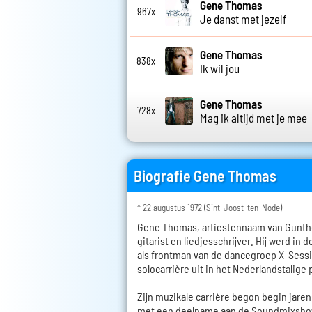
Gene Thomas
967x
Je danst met jezelf
Gene Thomas
838x
Ik wil jou
Gene Thomas
728x
Mag ik altijd met je mee
Biografie Gene Thomas
* 22 augustus 1972 (Sint-Joost-ten-Node)
Gene Thomas, artiestennaam van Gunthe
gitarist en liedjesschrijver. Hij werd in
als frontman van de dancegroep X-Sess
solocarrière uit in het Nederlandstalige
Zijn muzikale carrière begon begin jare
met een deelname aan de Soundmixshow 