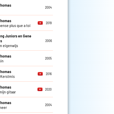
Thomas
2004
Thomas
2019
pense plus que a toi
ng Juniors en Gene
s
2006
n eigenwijs
Thomas
2005
in
Thomas
2016
 Kerstmis
Thomas
2020
mijn gitaar
Thomas
2004
meer