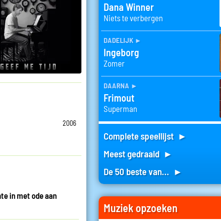
Dana Winner
Niets te verbergen
dadelijk
►
Ingeborg
Zomer
daarna
►
Frimout
Superman
2006
Complete speellijst ►
Meest gedraaid ►
De 50 beste van... ►
te in met ode aan
Muziek opzoeken