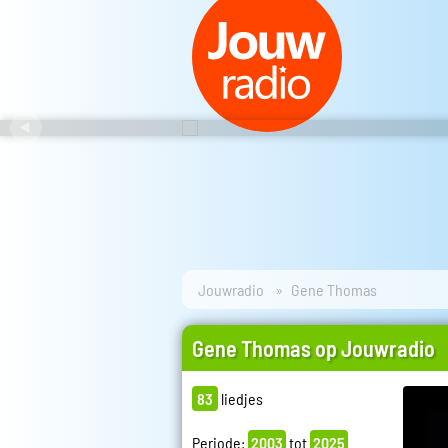
Jouwradio
Gene Thomas
Gene Thomas op Jouwradio
83
liedjes
Periode:
2003
tot
2025