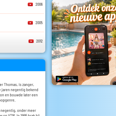
2006
2005
2012
r Thomas, is zanger,
 de jaren negentig bekend
ion en bouwde later een
 popgenre.
n negentig, onder meer
op VTM. In 1995 brak hij