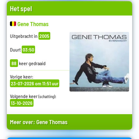
Het spel
Gene Thomas
Uitgebracht in
2005
Duurt
03:50
88
keer gedraaid
Vorige keer:
23-07-2026 om 11:51 uur
Volgende keer
:
(schatting)
13-10-2026
Meer over:
Gene Thomas