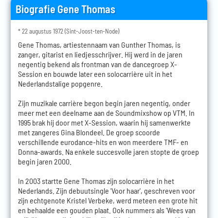
Biografie Gene Thomas
* 22 augustus 1972 (Sint-Joost-ten-Node)
Gene Thomas, artiestennaam van Gunther Thomas, is
zanger, gitarist en liedjesschrijver. Hij werd in de jaren
negentig bekend als frontman van de dancegroep X-
Session en bouwde later een solocarrière uit in het
Nederlandstalige popgenre.
Zijn muzikale carrière begon begin jaren negentig, onder
meer met een deelname aan de Soundmixshow op VTM. In
1995 brak hij door met X-Session, waarin hij samenwerkte
met zangeres Gina Blondeel. De groep scoorde
verschillende eurodance-hits en won meerdere TMF- en
Donna-awards. Na enkele succesvolle jaren stopte de groep
begin jaren 2000.
In 2003 startte Gene Thomas zijn solocarrière in het
Nederlands. Zijn debuutsingle 'Voor haar', geschreven voor
zijn echtgenote Kristel Verbeke, werd meteen een grote hit
en behaalde een gouden plaat. Ook nummers als 'Wees van