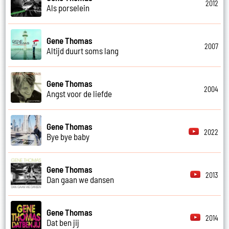
2012
Als porselein
Gene Thomas
2007
Altijd duurt soms lang
Gene Thomas
2004
Angst voor de liefde
Gene Thomas
2022
Bye bye baby
Gene Thomas
2013
Dan gaan we dansen
Gene Thomas
2014
Dat ben jij