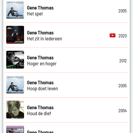
Gene Thomas
2005
Het spel
Gene Thomas
2020
Het zit in iedereen
Gene Thomas
2012
Hoger en hoger
Gene Thomas
2005
Hoop doet leven
Gene Thomas
2004
Houd de dief
Gene Thomas