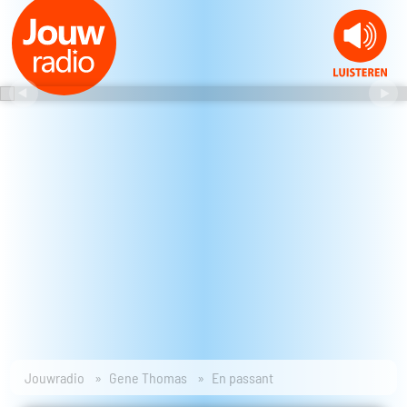
Jouwradio
Gene Thomas
En passant