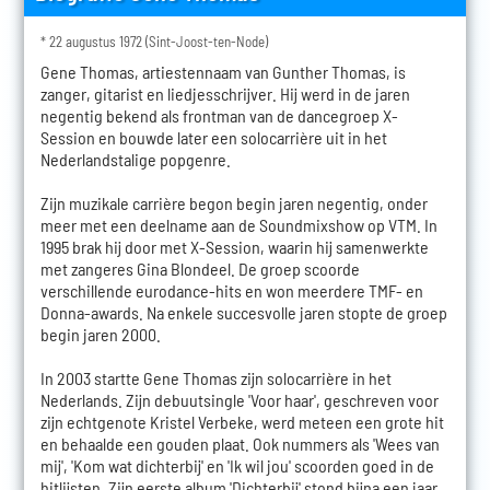
* 22 augustus 1972 (Sint-Joost-ten-Node)
Gene Thomas, artiestennaam van Gunther Thomas, is
zanger, gitarist en liedjesschrijver. Hij werd in de jaren
negentig bekend als frontman van de dancegroep X-
Session en bouwde later een solocarrière uit in het
Nederlandstalige popgenre.
Zijn muzikale carrière begon begin jaren negentig, onder
meer met een deelname aan de Soundmixshow op VTM. In
1995 brak hij door met X-Session, waarin hij samenwerkte
met zangeres Gina Blondeel. De groep scoorde
verschillende eurodance-hits en won meerdere TMF- en
Donna-awards. Na enkele succesvolle jaren stopte de groep
begin jaren 2000.
In 2003 startte Gene Thomas zijn solocarrière in het
Nederlands. Zijn debuutsingle 'Voor haar', geschreven voor
zijn echtgenote Kristel Verbeke, werd meteen een grote hit
en behaalde een gouden plaat. Ook nummers als 'Wees van
mij', 'Kom wat dichterbij' en 'Ik wil jou' scoorden goed in de
hitlijsten. Zijn eerste album 'Dichterbij' stond bijna een jaar