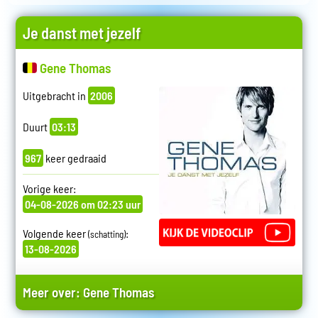
Je danst met jezelf
Gene Thomas
Uitgebracht in
2006
Duurt
03:13
967
keer gedraaid
Vorige keer:
04-08-2026 om 02:23 uur
Volgende keer
:
(schatting)
13-08-2026
Meer over:
Gene Thomas