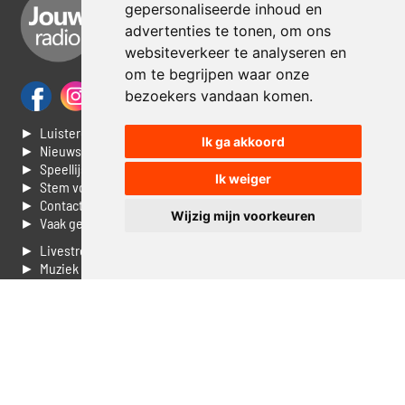
gepersonaliseerde inhoud en
advertenties te tonen, om ons
websiteverkeer te analyseren en
om te begrijpen waar onze
bezoekers vandaan komen.
► Luisteren naar Jouwradio
Ik ga akkoord
► Nieuws
► Speellijst
Ik weiger
► Stem voor de Dag top 3
► Contacteer ons
Wijzig mijn voorkeuren
► Vaak gestelde vragen
► Livestream informatie
► Muziek opzoeken
► Vlaamse 100 Aller tijden
► De 50 beste van...
► Adverteren op Jouwradio
► Cookie voorkeuren wijzigen
► Privacyinformatie
Luister nu naar Jouwradio! De beste Nederlandstalige muziek
uit de lage landen hoor je hier al 20 jaar. In digitale kwaliteit op je