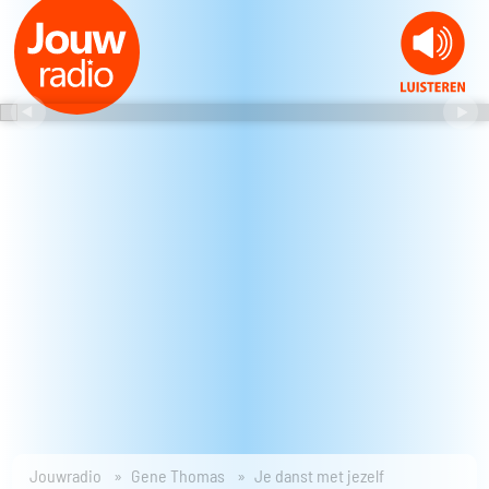
Jouwradio
Gene Thomas
Je danst met jezelf