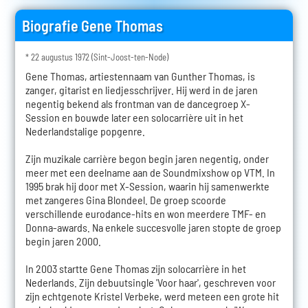
Biografie Gene Thomas
* 22 augustus 1972 (Sint-Joost-ten-Node)
Gene Thomas, artiestennaam van Gunther Thomas, is
zanger, gitarist en liedjesschrijver. Hij werd in de jaren
negentig bekend als frontman van de dancegroep X-
Session en bouwde later een solocarrière uit in het
Nederlandstalige popgenre.
Zijn muzikale carrière begon begin jaren negentig, onder
meer met een deelname aan de Soundmixshow op VTM. In
1995 brak hij door met X-Session, waarin hij samenwerkte
met zangeres Gina Blondeel. De groep scoorde
verschillende eurodance-hits en won meerdere TMF- en
Donna-awards. Na enkele succesvolle jaren stopte de groep
begin jaren 2000.
In 2003 startte Gene Thomas zijn solocarrière in het
Nederlands. Zijn debuutsingle 'Voor haar', geschreven voor
zijn echtgenote Kristel Verbeke, werd meteen een grote hit