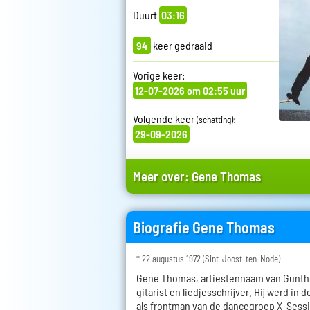
Duurt
03:16
94
keer gedraaid
Vorige keer:
12-07-2026 om 02:55 uur
Volgende keer
:
(schatting)
29-09-2026
Meer over:
Gene Thomas
Biografie Gene Thomas
* 22 augustus 1972 (Sint-Joost-ten-Node)
Gene Thomas, artiestennaam van Gunthe
gitarist en liedjesschrijver. Hij werd in
als frontman van de dancegroep X-Sess