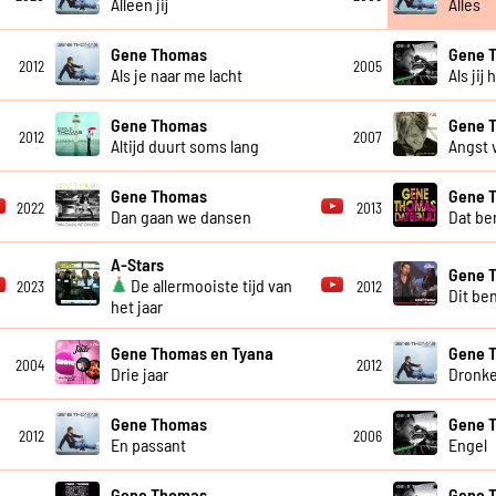
Alleen jij
Alles
Gene Thomas
Gene 
2012
2005
Als je naar me lacht
Als jij
Gene Thomas
Gene 
2012
2007
Altijd duurt soms lang
Angst 
Gene Thomas
Gene 
2022
2013
Dan gaan we dansen
Dat ben
A-Stars
Gene 
De allermooiste tijd van
2023
2012
Dit ben
het jaar
Gene Thomas en Tyana
Gene 
2004
2012
Drie jaar
Dronke
Gene Thomas
Gene 
2012
2006
En passant
Engel
Gene Thomas
Gene 