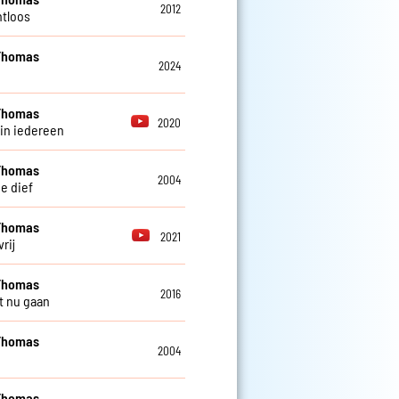
2012
tloos
Thomas
2024
Thomas
2020
 in iedereen
Thomas
2004
e dief
Thomas
2021
vrij
Thomas
2016
t nu gaan
Thomas
2004
Thomas