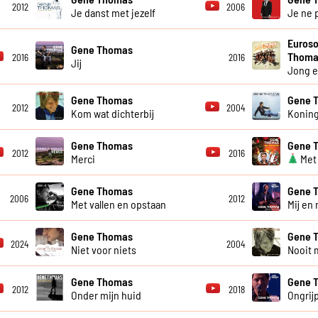
2012
2006
Je danst met jezelf
Je ne 
Euroso
Gene Thomas
Thoma
2016
2016
Jij
Jong e
Gene Thomas
Gene 
2012
2004
Kom wat dichterbij
Koning
Gene Thomas
Gene 
2012
2016
Merci
Met
Gene Thomas
Gene 
2006
2012
Met vallen en opstaan
Mij en 
Gene Thomas
Gene 
2024
2004
Niet voor niets
Nooit 
Gene Thomas
Gene 
2012
2018
Onder mijn huid
Ongrij