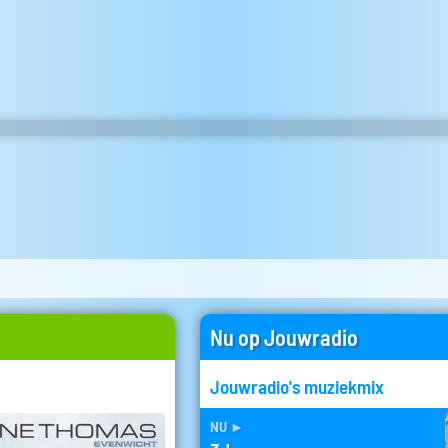
Nu op Jouwradio
Jouwradio's muziekmix
nu
►