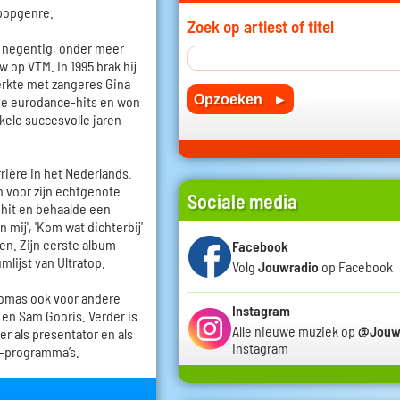
 popgenre.
Zoek op artiest of titel
n negentig, onder meer
op VTM. In 1995 brak hij
erkte met zangeres Gina
de eurodance-hits en won
ele succesvolle jaren
rière in het Nederlands.
n voor zijn echtgenote
Sociale media
 hit en behaalde een
mij', 'Kom wat dichterbij'
sten. Zijn eerste album
Facebook
umlijst van Ultratop.
Volg
Jouwradio
op Facebook
homas ook voor andere
Instagram
e en Sam Gooris. Verder is
Alle nieuwe muziek op
@Jouw
er als presentator en als
Instagram
v-programma’s.