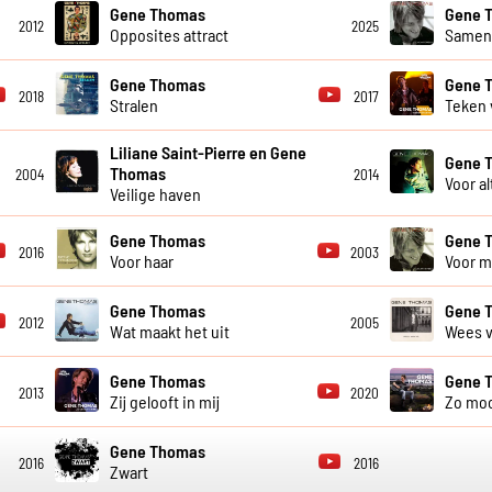
Gene Thomas
Gene 
2012
2025
Opposites attract
Same
Gene Thomas
Gene 
2018
2017
Stralen
Teken 
Liliane Saint-Pierre en Gene
Gene 
Thomas
2004
2014
Voor al
Veilige haven
Gene Thomas
Gene 
2016
2003
Voor haar
Voor mi
Gene Thomas
Gene 
2012
2005
Wat maakt het uit
Wees v
Gene Thomas
Gene 
2013
2020
Zij gelooft in mij
Zo mo
Gene Thomas
2016
2016
Zwart