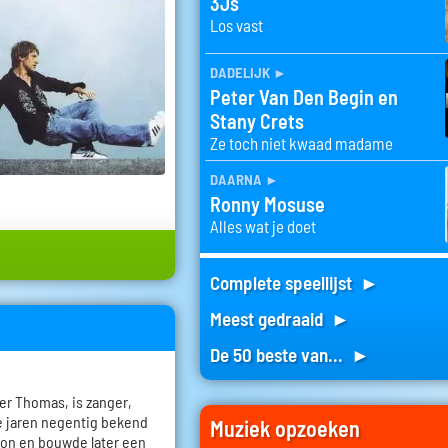
3Js
Los vast
dadelijk
►
Peter Van Den Begin en
Stany Crets
Ze toch niet kwaad madame
daarna
►
Ronny Mosuse
Alles wat je doet
Complete speellijst ►
Meest gedraaid ►
De 50 beste van... ►
r Thomas, is zanger,
 de jaren negentig bekend
Muziek opzoeken
ion en bouwde later een