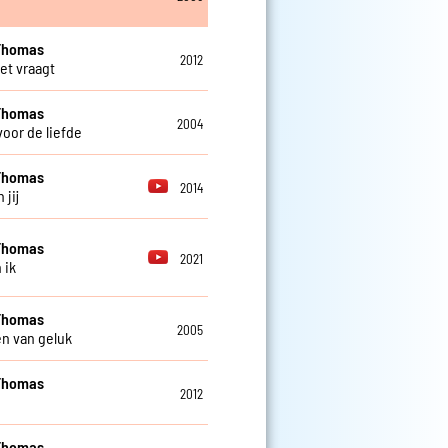
Thomas
2012
 het vraagt
Thomas
2004
voor de liefde
Thomas
2014
 jij
Thomas
2021
 ik
Thomas
2005
n van geluk
Thomas
2012
Thomas