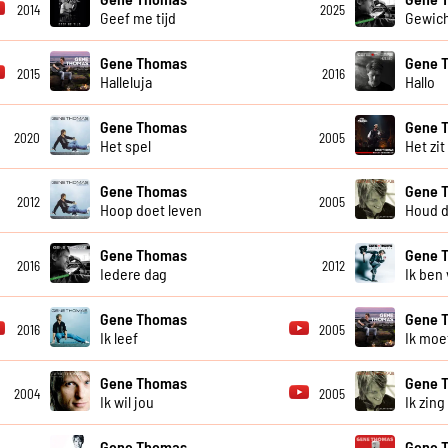
2014
2025
Geef me tijd
Gewich
Gene Thomas
Gene 
2015
2016
Halleluja
Hallo
Gene Thomas
Gene 
2020
2005
Het spel
Het zit
Gene Thomas
Gene 
2012
2005
Hoop doet leven
Houd d
Gene Thomas
Gene 
2016
2012
Iedere dag
Ik ben 
Gene Thomas
Gene 
2016
2005
Ik leef
Ik moe
Gene Thomas
Gene 
2004
2005
Ik wil jou
Ik zing
Gene Thomas
Gene 