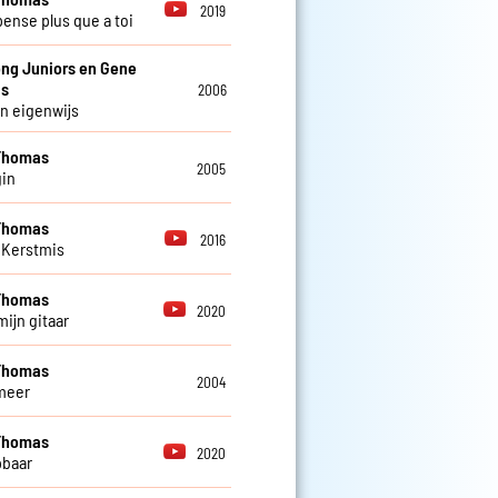
2019
pense plus que a toi
ng Juniors en Gene
s
2006
n eigenwijs
Thomas
2005
in
Thomas
2016
 Kerstmis
Thomas
2020
mijn gitaar
Thomas
2004
meer
Thomas
2020
pbaar