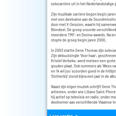
solocarrière uit in het Nederlandstalige
Zijn muzikale carrière begon begin jare
met een deelname aan de Soundmixshow 
door met X-Session, waarin hij samenw
Blondeel. De groep scoorde verschillen
meerdere TMF- en Donna-awards. Na enk
stopte de groep begin jaren 2000.
In 2003 startte Gene Thomas zijn solocar
Zijn debuutsingle 'Voor haar', geschreve
Kristel Verbeke, werd meteen een grote
gouden plaat. Ook nummers als 'Wees van 
en 'Ik wil jou' scoorden goed in de hitlij
'Dichterbij' stond bijna een jaar in de alb
Naast zijn eigen muziek schrijft Gene T
artiesten, onder wie Liliane Saint-Pierr
hij actief op televisie en radio, onder me
deelnemer aan verschillende Vlaamse t
Lees verder ►