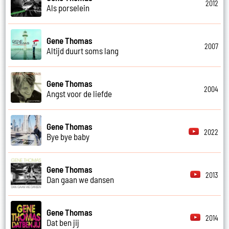
2012
Als porselein
Gene Thomas
2007
Altijd duurt soms lang
Gene Thomas
2004
Angst voor de liefde
Gene Thomas
2022
Bye bye baby
Gene Thomas
2013
Dan gaan we dansen
Gene Thomas
2014
Dat ben jij