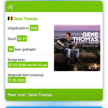
Jij
Gene Thomas
Uitgebracht in
2016
Duurt
02:37
56
keer gedraaid
Vorige keer:
27-07-2026 om 04:23 uur
Volgende keer
:
(schatting)
17-10-2026
Meer over:
Gene Thomas