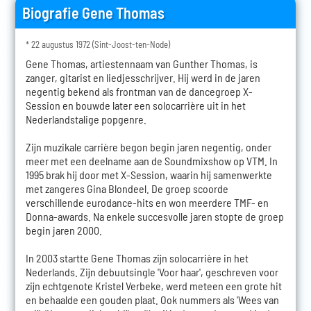
Biografie Gene Thomas
* 22 augustus 1972 (Sint-Joost-ten-Node)
Gene Thomas, artiestennaam van Gunther Thomas, is
zanger, gitarist en liedjesschrijver. Hij werd in de jaren
negentig bekend als frontman van de dancegroep X-
Session en bouwde later een solocarrière uit in het
Nederlandstalige popgenre.
Zijn muzikale carrière begon begin jaren negentig, onder
meer met een deelname aan de Soundmixshow op VTM. In
1995 brak hij door met X-Session, waarin hij samenwerkte
met zangeres Gina Blondeel. De groep scoorde
verschillende eurodance-hits en won meerdere TMF- en
Donna-awards. Na enkele succesvolle jaren stopte de groep
begin jaren 2000.
In 2003 startte Gene Thomas zijn solocarrière in het
Nederlands. Zijn debuutsingle 'Voor haar', geschreven voor
zijn echtgenote Kristel Verbeke, werd meteen een grote hit
en behaalde een gouden plaat. Ook nummers als 'Wees van