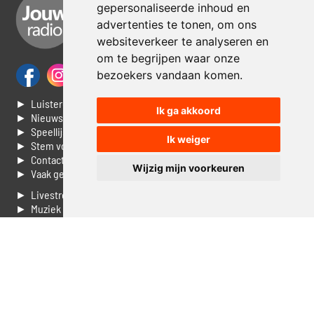
gepersonaliseerde inhoud en
advertenties te tonen, om ons
websiteverkeer te analyseren en
om te begrijpen waar onze
bezoekers vandaan komen.
► Luisteren naar Jouwradio
Ik ga akkoord
► Nieuws
► Speellijst
Ik weiger
► Stem voor de Dag top 3
► Contacteer ons
Wijzig mijn voorkeuren
► Vaak gestelde vragen
► Livestream informatie
► Muziek opzoeken
► Vlaamse 100 Aller tijden
► De 50 beste van...
► Adverteren op Jouwradio
► Cookie voorkeuren wijzigen
► Privacyinformatie
Luister nu naar Jouwradio! De beste Nederlandstalige muziek
uit de lage landen hoor je hier al 20 jaar. In digitale kwaliteit op je