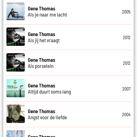
Gene Thomas
2005
Als je naar me lacht
Gene Thomas
2012
Als jij het vraagt
Gene Thomas
2012
Als porselein
Gene Thomas
2007
Altijd duurt soms lang
Gene Thomas
2004
Angst voor de liefde
Gene Thomas