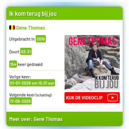
Ik kom terug bij jou
Gene Thomas
Uitgebracht in
2016
Duurt
03:31
154
keer gedraaid
Vorige keer:
01-07-2026 om 15:01 uur
Volgende keer
:
(schatting)
17-09-2026
Meer over:
Gene Thomas