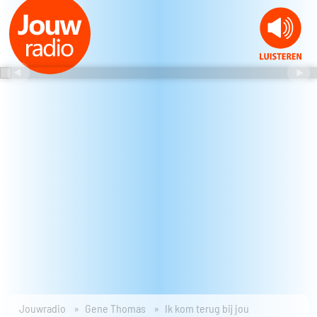
Jouwradio
Gene Thomas
Ik kom terug bij jou