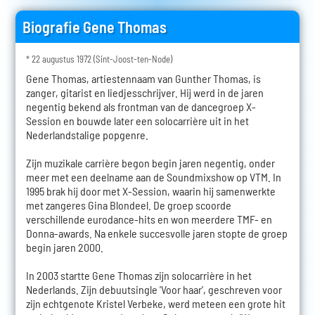
Biografie Gene Thomas
* 22 augustus 1972 (Sint-Joost-ten-Node)
Gene Thomas, artiestennaam van Gunther Thomas, is
zanger, gitarist en liedjesschrijver. Hij werd in de jaren
negentig bekend als frontman van de dancegroep X-
Session en bouwde later een solocarrière uit in het
Nederlandstalige popgenre.
Zijn muzikale carrière begon begin jaren negentig, onder
meer met een deelname aan de Soundmixshow op VTM. In
1995 brak hij door met X-Session, waarin hij samenwerkte
met zangeres Gina Blondeel. De groep scoorde
verschillende eurodance-hits en won meerdere TMF- en
Donna-awards. Na enkele succesvolle jaren stopte de groep
begin jaren 2000.
In 2003 startte Gene Thomas zijn solocarrière in het
Nederlands. Zijn debuutsingle 'Voor haar', geschreven voor
zijn echtgenote Kristel Verbeke, werd meteen een grote hit