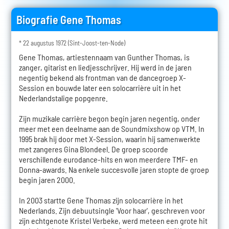
Biografie Gene Thomas
* 22 augustus 1972 (Sint-Joost-ten-Node)
Gene Thomas, artiestennaam van Gunther Thomas, is
zanger, gitarist en liedjesschrijver. Hij werd in de jaren
negentig bekend als frontman van de dancegroep X-
Session en bouwde later een solocarrière uit in het
Nederlandstalige popgenre.
Zijn muzikale carrière begon begin jaren negentig, onder
meer met een deelname aan de Soundmixshow op VTM. In
1995 brak hij door met X-Session, waarin hij samenwerkte
met zangeres Gina Blondeel. De groep scoorde
verschillende eurodance-hits en won meerdere TMF- en
Donna-awards. Na enkele succesvolle jaren stopte de groep
begin jaren 2000.
In 2003 startte Gene Thomas zijn solocarrière in het
Nederlands. Zijn debuutsingle 'Voor haar', geschreven voor
zijn echtgenote Kristel Verbeke, werd meteen een grote hit