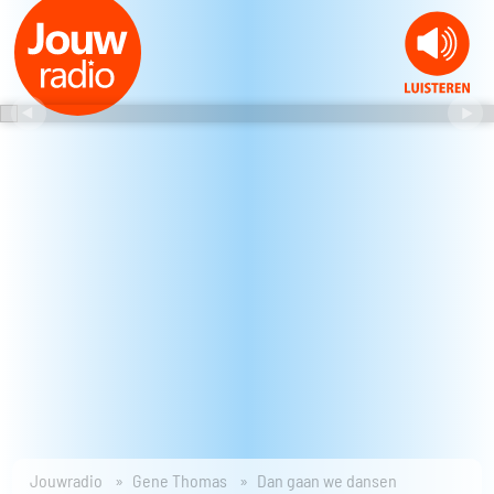
Jouwradio
Gene Thomas
Dan gaan we dansen