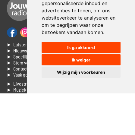
gepersonaliseerde inhoud en
advertenties te tonen, om ons
websiteverkeer te analyseren en
om te begrijpen waar onze
bezoekers vandaan komen.
► Luisteren naar Jouwradio
Ik ga akkoord
► Nieuws
► Speellijst
Ik weiger
► Stem voor de Dag top 3
► Contacteer ons
Wijzig mijn voorkeuren
► Vaak gestelde vragen
► Livestream informatie
► Muziek opzoeken
► Vlaamse 100 Aller tijden
► De 50 beste van...
► Adverteren op Jouwradio
► Cookie voorkeuren wijzigen
► Privacyinformatie
Luister nu naar Jouwradio! De beste Nederlandstalige muziek
uit de lage landen hoor je hier al 20 jaar. In digitale kwaliteit op je