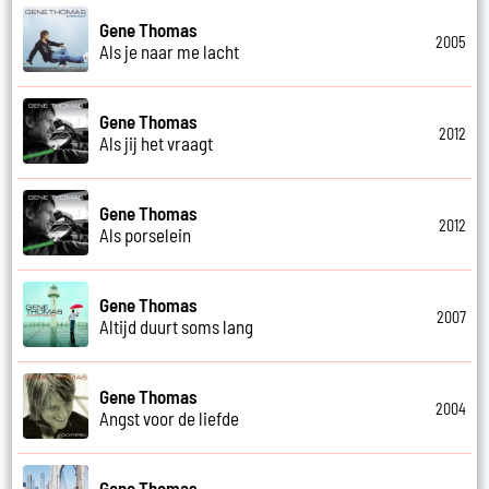
Gene Thomas
2005
Als je naar me lacht
Gene Thomas
2012
Als jij het vraagt
Gene Thomas
2012
Als porselein
Gene Thomas
2007
Altijd duurt soms lang
Gene Thomas
2004
Angst voor de liefde
Gene Thomas