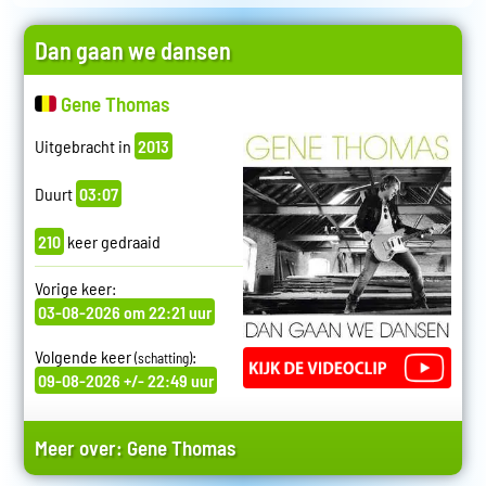
Dan gaan we dansen
Gene Thomas
Uitgebracht in
2013
Duurt
03:07
210
keer gedraaid
Vorige keer:
03-08-2026 om 22:21 uur
Volgende keer
:
(schatting)
09-08-2026 +/- 22:49 uur
Meer over:
Gene Thomas