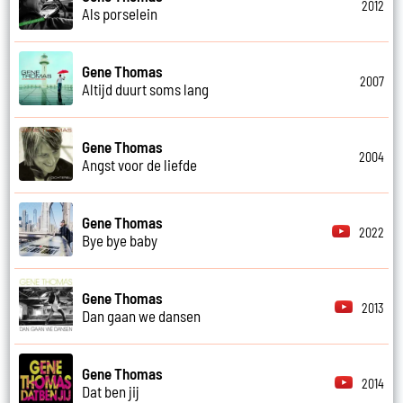
2012
Als porselein
Gene Thomas
2007
Altijd duurt soms lang
Gene Thomas
2004
Angst voor de liefde
Gene Thomas
2022
Bye bye baby
Gene Thomas
2013
Dan gaan we dansen
Gene Thomas
2014
Dat ben jij