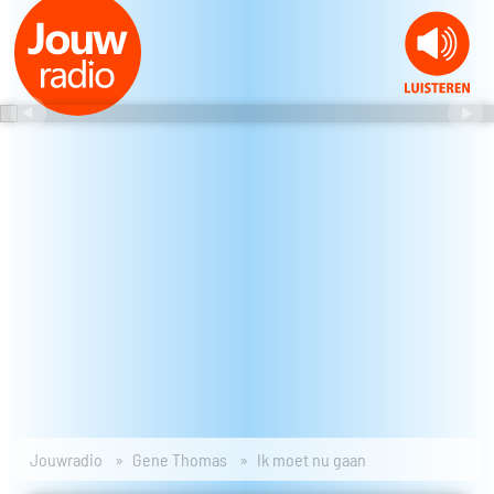
Jouwradio
Gene Thomas
Ik moet nu gaan