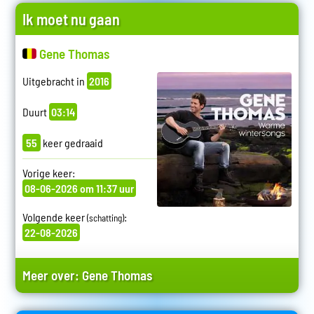
Ik moet nu gaan
Gene Thomas
Uitgebracht in
2016
Duurt
03:14
55
keer gedraaid
Vorige keer:
08-06-2026 om 11:37 uur
Volgende keer
:
(schatting)
22-08-2026
Meer over:
Gene Thomas