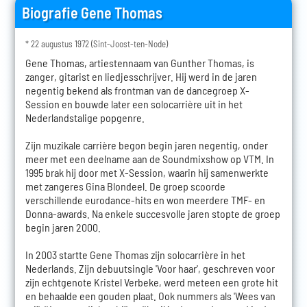
Biografie Gene Thomas
* 22 augustus 1972 (Sint-Joost-ten-Node)
Gene Thomas, artiestennaam van Gunther Thomas, is
zanger, gitarist en liedjesschrijver. Hij werd in de jaren
negentig bekend als frontman van de dancegroep X-
Session en bouwde later een solocarrière uit in het
Nederlandstalige popgenre.
Zijn muzikale carrière begon begin jaren negentig, onder
meer met een deelname aan de Soundmixshow op VTM. In
1995 brak hij door met X-Session, waarin hij samenwerkte
met zangeres Gina Blondeel. De groep scoorde
verschillende eurodance-hits en won meerdere TMF- en
Donna-awards. Na enkele succesvolle jaren stopte de groep
begin jaren 2000.
In 2003 startte Gene Thomas zijn solocarrière in het
Nederlands. Zijn debuutsingle 'Voor haar', geschreven voor
zijn echtgenote Kristel Verbeke, werd meteen een grote hit
en behaalde een gouden plaat. Ook nummers als 'Wees van