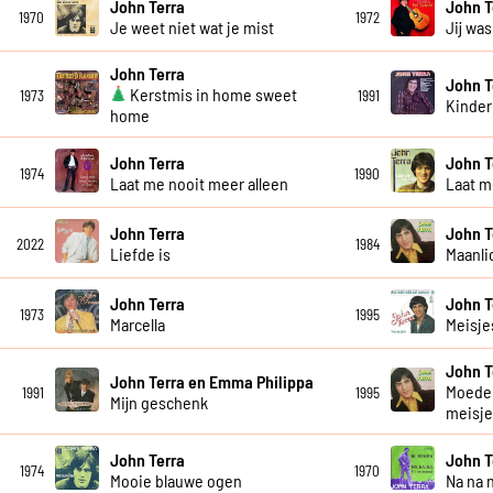
John Terra
John T
1970
1972
Je weet niet wat je mist
Jij wa
John Terra
John T
Kerstmis in home sweet
1973
1991
Kinder
home
John Terra
John T
1974
1990
Laat me nooit meer alleen
Laat me
John Terra
John T
2022
1984
Liefde is
Maanli
John Terra
John T
1973
1995
Marcella
Meisje
John T
John Terra en Emma Philippa
Moeder
1991
1995
Mijn geschenk
meisj
John Terra
John T
1974
1970
Mooie blauwe ogen
Na na 