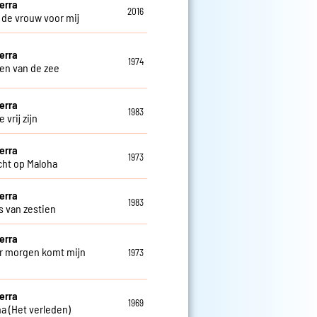
erra
2016
s de vrouw voor mij
erra
1974
en van de zee
erra
1983
 vrij zijn
erra
1973
cht op Maloha
erra
1983
s van zestien
erra
 morgen komt mijn
1973
e
erra
1969
na (Het verleden)