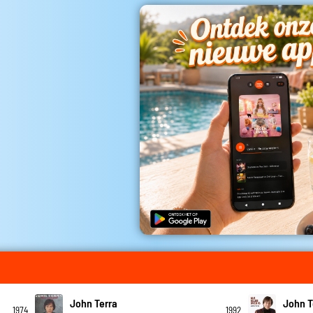
John Terra
John T
1974
1992