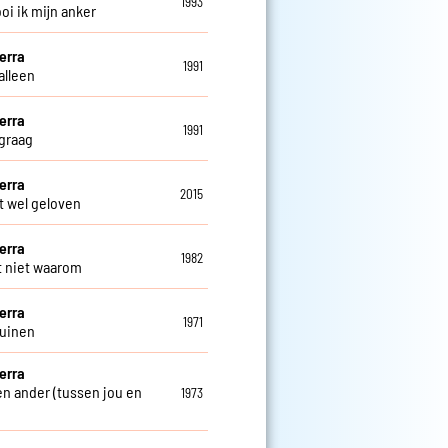
1993
oi ik mijn anker
erra
1991
alleen
erra
1991
 graag
erra
2015
t wel geloven
erra
1982
t niet waarom
erra
1971
duinen
erra
een ander (tussen jou en
1973