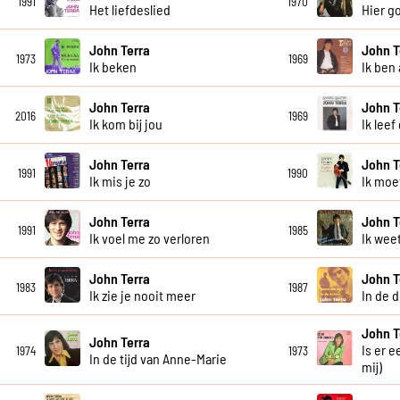
1991
1970
Het liefdeslied
Hier go
John Terra
John T
1973
1969
Ik beken
Ik ben 
John Terra
John T
2016
1969
Ik kom bij jou
Ik leef
John Terra
John T
1991
1990
Ik mis je zo
Ik moe
John Terra
John T
1991
1985
Ik voel me zo verloren
Ik wee
John Terra
John T
1983
1987
Ik zie je nooit meer
In de 
John T
John Terra
Is er 
1974
1973
In de tijd van Anne-Marie
mij)