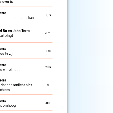
es over is
erra
1974
t niet meer anders kan
el Bo en John Terra
2025
hart zingt
erra
1994
 jou te zijn
erra
2014
je wereld open
erra
dat het zonlicht niet
1981
scheen
erra
2005
us omhoog