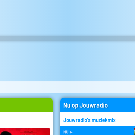
Nu op Jouwradio
Jouwradio's muziekmix
nu
►