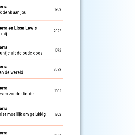
erra
1989
ik denk aan jou
erra en Lissa Lewis
2022
 mij
erra
1972
untje uit de oude doos
erra
2022
an de wereld
erra
1994
even zonder liefde
erra
niet moeilijk om gelukkig
1982
erra