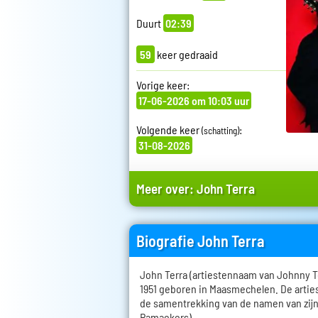
Duurt
02:39
59
keer gedraaid
Vorige keer:
17-06-2026 om 10:03 uur
Volgende keer
:
(schatting)
31-08-2026
Meer over:
John Terra
Biografie John Terra
John Terra (artiestennaam van Johnny T
1951 geboren in Maasmechelen. De arti
de samentrekking van de namen van zij
Ramaekers).