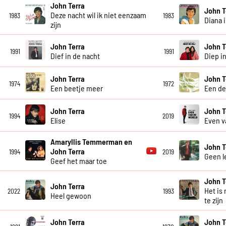
John Terra
John T
Deze nacht wil ik niet eenzaam
1983
1983
Diana 
zijn
John Terra
John T
1991
1991
Dief in de nacht
Diep in
John Terra
John T
1974
1972
Een beetje meer
Een de
John Terra
John T
1994
2019
Elise
Even v
Amaryllis Temmerman en
John T
John Terra
1994
2019
Geen l
Geef het maar toe
John T
John Terra
Het is 
2022
1993
Heel gewoon
te zijn
John Terra
John T