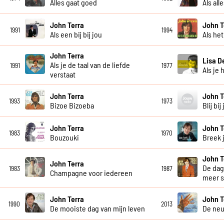
Alles gaat goed
Als all
John Terra
John T
1991
1994
Als een bij bij jou
Als he
John Terra
Lisa D
Als je de taal van de liefde
1991
1977
Als je 
verstaat
John Terra
John T
1993
1973
Bizoe Bizoeba
Blij bij
John Terra
John T
1983
1970
Bouzouki
Breek 
John T
John Terra
De dag 
1983
1987
Champagne voor iedereen
meer 
John Terra
John T
1990
2013
De mooiste dag van mijn leven
De ne