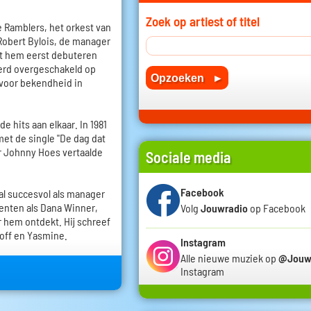
Zoek op artiest of titel
e Ramblers, het orkest van
Robert Bylois, de manager
iet hem eerst debuteren
werd overgeschakeld op
 voor bekendheid in
 hits aan elkaar. In 1981
met de single "De dag dat
r Johnny Hoes vertaalde
Sociale media
Facebook
al succesvol als manager
enten als Dana Winner,
Volg
Jouwradio
op Facebook
r hem ontdekt. Hij schreef
toff en Yasmine.
Instagram
Alle nieuwe muziek op
@Jouw
Instagram