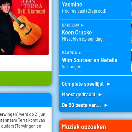
Yasmine
Hou me vast (Dieprood)
dadelijk
►
Koen Crucke
Misschien op een dag
daarna
►
Wim Soutaer en Natalia
Verlangen
Complete speellijst ►
Meest gedraaid ►
De 50 beste van... ►
erwingen) werd op 21 juni
estennaam Terra komt van
Muziek opzoeken
n ouders (Terwingen en