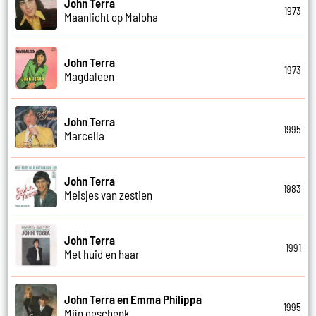
John Terra
1973
Maanlicht op Maloha
John Terra
1973
Magdaleen
John Terra
1995
Marcella
John Terra
1983
Meisjes van zestien
John Terra
1991
Met huid en haar
John Terra en Emma Philippa
1995
Mijn geschenk