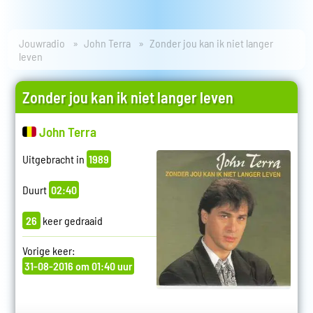
Jouwradio
John Terra
Zonder jou kan ik niet langer
leven
Zonder jou kan ik niet langer leven
John Terra
Uitgebracht in
1989
Duurt
02:40
26
keer gedraaid
Vorige keer:
31-08-2016 om 01:40 uur