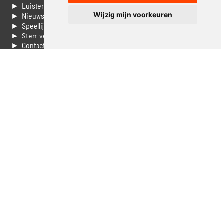
► Luisteren naar Jouwradio
Wijzig mijn voorkeuren
► Nieuws
► Speellijst
► Stem voor de Dag top 3
► Contacteer ons
► Vaak gestelde vragen
► Livestream informatie
► Muziek opzoeken
► Vlaamse 100 Aller tijden
► De 50 beste van...
► Adverteren op Jouwradio
► Cookie voorkeuren wijzigen
► Privacyinformatie
Luister nu naar Jouwradio! De beste Nederlandstalige muziek
uit de lage landen hoor je hier al 20 jaar. In digitale kwaliteit op je
laptop, tablet of smartphone.
© Jouwradio 2006 - 2026 - alle rechten voorbehouden.
Design door
Cloudscape EP
.