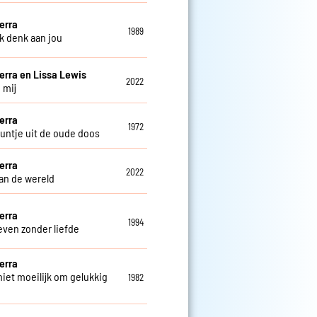
erra
1989
ik denk aan jou
erra en Lissa Lewis
2022
 mij
erra
1972
untje uit de oude doos
erra
2022
an de wereld
erra
1994
even zonder liefde
erra
niet moeilijk om gelukkig
1982