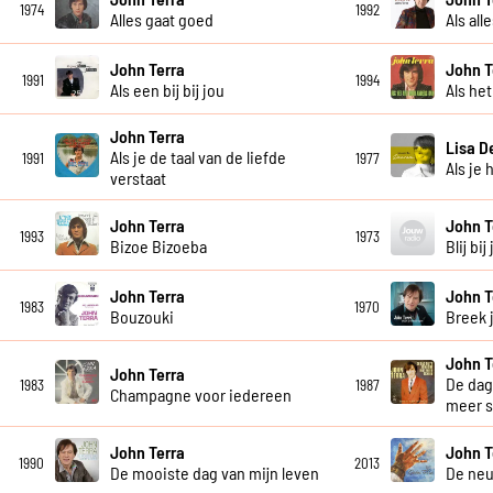
1974
1992
Alles gaat goed
Als all
John Terra
John T
1991
1994
Als een bij bij jou
Als he
John Terra
Lisa D
Als je de taal van de liefde
1991
1977
Als je 
verstaat
John Terra
John T
1993
1973
Bizoe Bizoeba
Blij bij
John Terra
John T
1983
1970
Bouzouki
Breek 
John T
John Terra
De dag 
1983
1987
Champagne voor iedereen
meer 
John Terra
John T
1990
2013
De mooiste dag van mijn leven
De ne