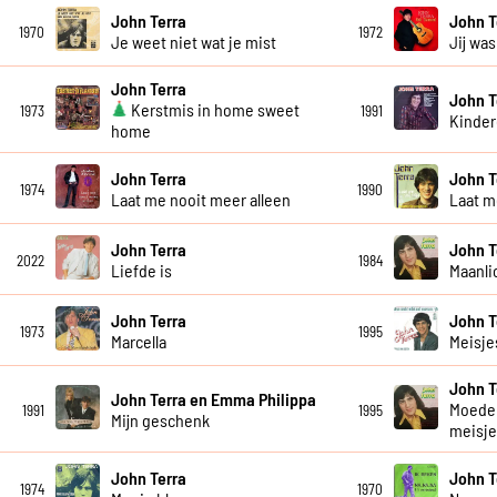
John Terra
John T
1970
1972
Je weet niet wat je mist
Jij wa
John Terra
John T
Kerstmis in home sweet
1973
1991
Kinder
home
John Terra
John T
1974
1990
Laat me nooit meer alleen
Laat me
John Terra
John T
2022
1984
Liefde is
Maanli
John Terra
John T
1973
1995
Marcella
Meisje
John T
John Terra en Emma Philippa
Moeder
1991
1995
Mijn geschenk
meisj
John Terra
John T
1974
1970