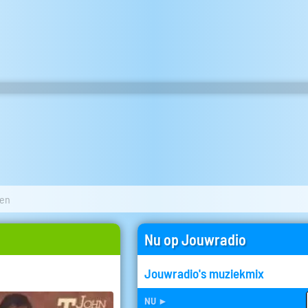
een
Nu op Jouwradio
Jouwradio's muziekmix
nu
►