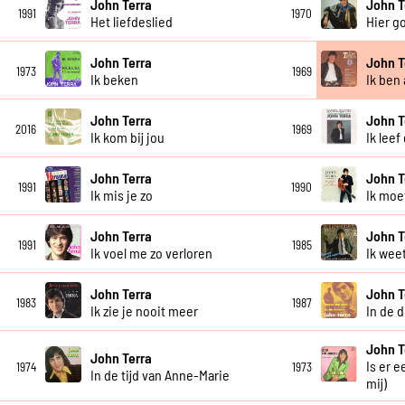
John Terra
John T
1991
1970
Het liefdeslied
Hier go
John Terra
John T
1973
1969
Ik beken
Ik ben 
John Terra
John T
2016
1969
Ik kom bij jou
Ik leef
John Terra
John T
1991
1990
Ik mis je zo
Ik moe
John Terra
John T
1991
1985
Ik voel me zo verloren
Ik wee
John Terra
John T
1983
1987
Ik zie je nooit meer
In de 
John T
John Terra
Is er 
1974
1973
In de tijd van Anne-Marie
mij)