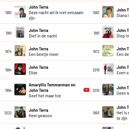
John Terra
John T
Deze nacht wil ik niet eenzaam
1983
1983
Diana 
zijn
John Terra
John T
1991
1991
Dief in de nacht
Diep in
John Terra
John T
1974
1972
Een beetje meer
Een de
John Terra
John T
1994
2019
Elise
Even v
Amaryllis Temmerman en
John T
John Terra
1994
2019
Geen l
Geef het maar toe
John T
John Terra
Het is 
2022
1993
Heel gewoon
te zijn