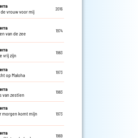
erra
2016
s de vrouw voor mij
erra
1974
en van de zee
erra
1983
 vrij zijn
erra
1973
cht op Maloha
erra
1983
s van zestien
erra
 morgen komt mijn
1973
e
erra
1969