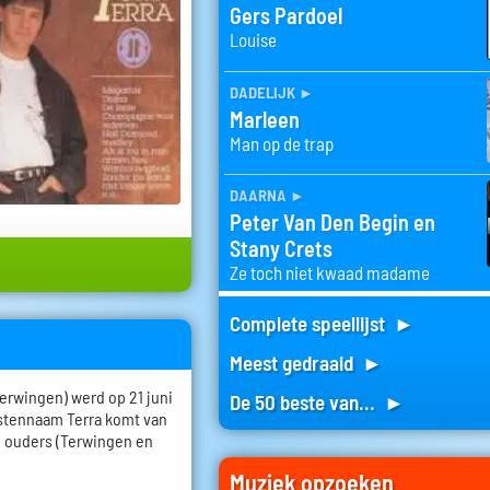
Gers Pardoel
Louise
dadelijk
►
Marleen
Man op de trap
daarna
►
Peter Van Den Begin en
Stany Crets
Ze toch niet kwaad madame
Complete speellijst ►
Meest gedraaid ►
erwingen) werd op 21 juni
De 50 beste van... ►
estennaam Terra komt van
n ouders (Terwingen en
Muziek opzoeken