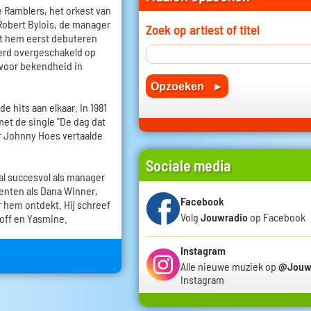
e Ramblers, het orkest van
Robert Bylois, de manager
Zoek op artiest of titel
iet hem eerst debuteren
werd overgeschakeld op
 voor bekendheid in
 hits aan elkaar. In 1981
met de single "De dag dat
r Johnny Hoes vertaalde
Sociale media
al succesvol als manager
enten als Dana Winner,
Facebook
r hem ontdekt. Hij schreef
Volg
Jouwradio
op Facebook
toff en Yasmine.
Instagram
Alle nieuwe muziek op
@Jouw
Instagram