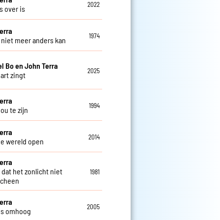
2022
es over is
erra
1974
t niet meer anders kan
el Bo en John Terra
2025
hart zingt
erra
1994
 jou te zijn
erra
2014
je wereld open
erra
dat het zonlicht niet
1981
scheen
erra
2005
us omhoog