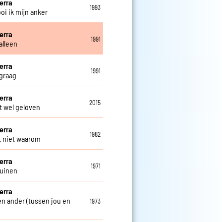
erra
1993
oi ik mijn anker
erra
1991
alleen
erra
1991
 graag
erra
2015
t wel geloven
erra
1982
t niet waarom
erra
1971
duinen
erra
een ander (tussen jou en
1973