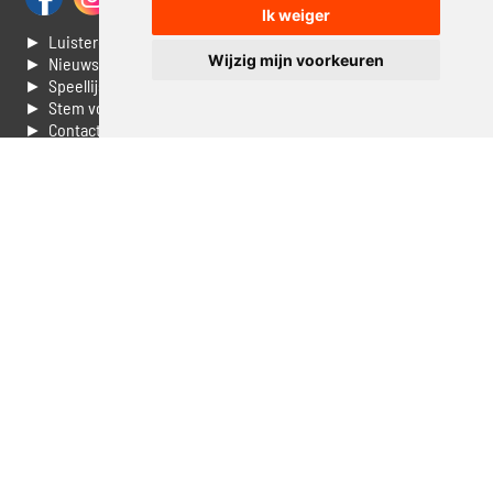
Ik weiger
► Luisteren naar Jouwradio
Wijzig mijn voorkeuren
► Nieuws
► Speellijst
► Stem voor de Dag top 3
► Contacteer ons
► Vaak gestelde vragen
► Livestream informatie
► Muziek opzoeken
► Vlaamse 100 Aller tijden
► De 50 beste van...
► Adverteren op Jouwradio
► Cookie voorkeuren wijzigen
► Privacyinformatie
Luister nu naar Jouwradio! De beste Nederlandstalige muziek
uit de lage landen hoor je hier al 20 jaar. In digitale kwaliteit op je
laptop, tablet of smartphone.
© Jouwradio 2006 - 2026 - alle rechten voorbehouden.
Design door
Cloudscape EP
.