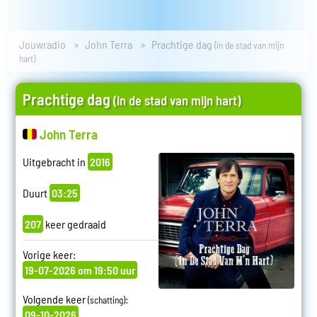
Jouwradio
John Terra
Prachtige dag
(in de stad van mijn
hart)
Prachtige dag
(in de stad van mijn hart)
John Terra
Uitgebracht in
2016
Duurt
03:25
207
keer gedraaid
Vorige keer:
19-07-2026 om 19:50 uur
Volgende keer
:
(schatting)
09-10-2026