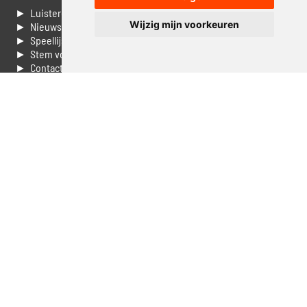
► Luisteren naar Jouwradio
Wijzig mijn voorkeuren
► Nieuws
► Speellijst
► Stem voor de Dag top 3
► Contacteer ons
► Vaak gestelde vragen
► Livestream informatie
► Muziek opzoeken
► Vlaamse 100 Aller tijden
► De 50 beste van...
► Adverteren op Jouwradio
► Cookie voorkeuren wijzigen
► Privacyinformatie
Luister nu naar Jouwradio! De beste Nederlandstalige muziek
uit de lage landen hoor je hier al 20 jaar. In digitale kwaliteit op je
laptop, tablet of smartphone.
© Jouwradio 2006 - 2026 - alle rechten voorbehouden.
Design door
Cloudscape EP
.