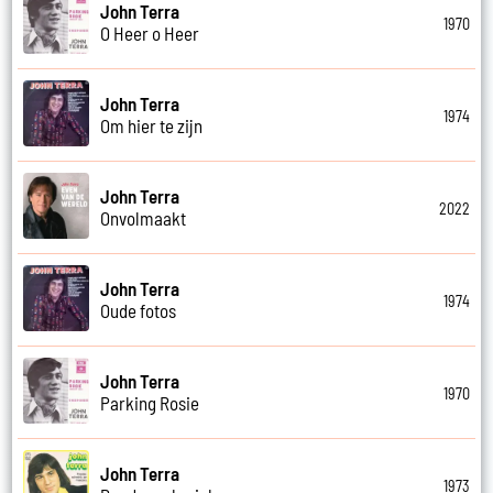
John Terra
1970
O Heer o Heer
John Terra
1974
Om hier te zijn
John Terra
2022
Onvolmaakt
John Terra
1974
Oude fotos
John Terra
1970
Parking Rosie
John Terra
1973