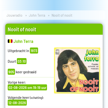
Jouwradio
John Terra
Nooit of nooit
Nooit of nooit
John Terra
Uitgebracht in
1973
Duurt
03:10
905
keer gedraaid
Vorige keer:
02-08-2026 om 19:19 uur
Volgende keer
:
(schatting)
12-08-2026