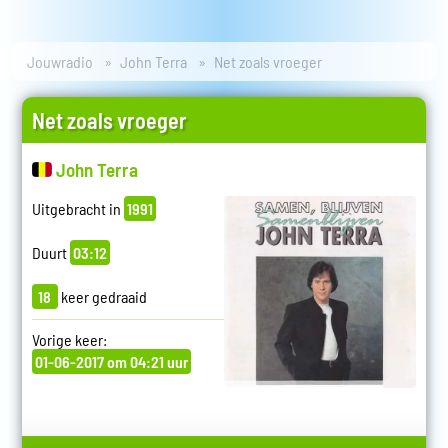
Jouwradio
John Terra
Net zoals vroeger
Net zoals vroeger
John Terra
Uitgebracht in
1991
Duurt
03:12
18
keer gedraaid
Vorige keer:
01-06-2017 om 04:21 uur