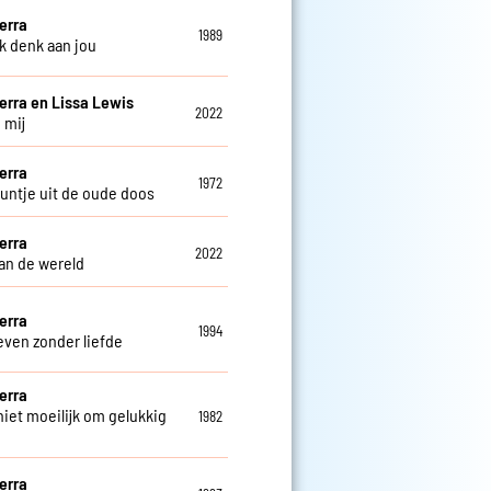
erra
1989
ik denk aan jou
erra en Lissa Lewis
2022
 mij
erra
1972
untje uit de oude doos
erra
2022
an de wereld
erra
1994
even zonder liefde
erra
niet moeilijk om gelukkig
1982
erra