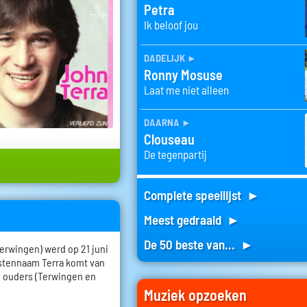
Petra
Ik beloof jou
dadelijk
►
Ronny Mosuse
Laat me niet alleen
daarna
►
Clouseau
De tegenpartij
Complete speellijst ►
Meest gedraaid ►
De 50 beste van... ►
erwingen) werd op 21 juni
estennaam Terra komt van
n ouders (Terwingen en
Muziek opzoeken