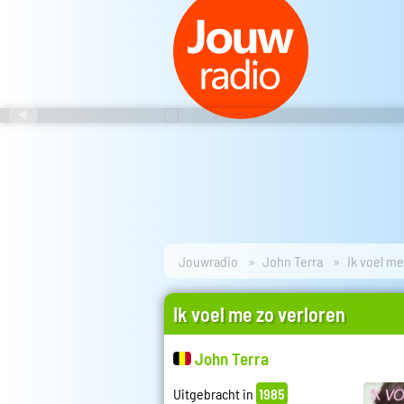
Jouwradio
John Terra
Ik voel me
Ik voel me zo verloren
John Terra
Uitgebracht in
1985