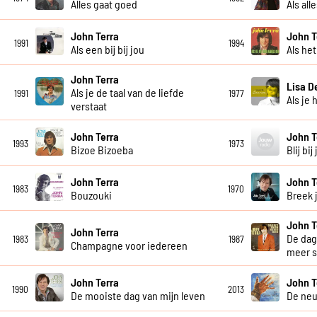
Alles gaat goed
Als all
John Terra
John T
1991
1994
Als een bij bij jou
Als he
John Terra
Lisa D
Als je de taal van de liefde
1991
1977
Als je 
verstaat
John Terra
John T
1993
1973
Bizoe Bizoeba
Blij bij
John Terra
John T
1983
1970
Bouzouki
Breek 
John T
John Terra
De dag 
1983
1987
Champagne voor iedereen
meer 
John Terra
John T
1990
2013
De mooiste dag van mijn leven
De ne