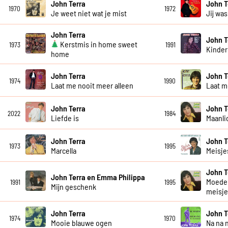
John Terra
John T
1970
1972
Je weet niet wat je mist
Jij wa
John Terra
John T
Kerstmis in home sweet
1973
1991
Kinder
home
John Terra
John T
1974
1990
Laat me nooit meer alleen
Laat me
John Terra
John T
2022
1984
Liefde is
Maanli
John Terra
John T
1973
1995
Marcella
Meisje
John T
John Terra en Emma Philippa
Moeder
1991
1995
Mijn geschenk
meisj
John Terra
John T
1974
1970
Mooie blauwe ogen
Na na 