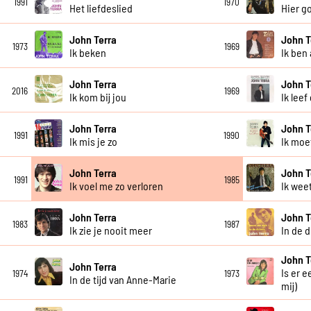
1991
1970
Het liefdeslied
Hier go
John Terra
John T
1973
1969
Ik beken
Ik ben 
John Terra
John T
2016
1969
Ik kom bij jou
Ik leef
John Terra
John T
1991
1990
Ik mis je zo
Ik moe
John Terra
John T
1991
1985
Ik voel me zo verloren
Ik wee
John Terra
John T
1983
1987
Ik zie je nooit meer
In de 
John T
John Terra
Is er 
1974
1973
In de tijd van Anne-Marie
mij)