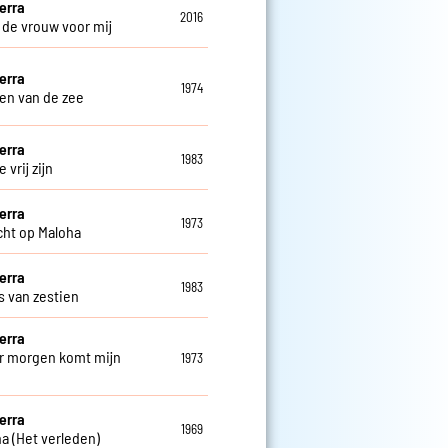
erra
2016
s de vrouw voor mij
erra
1974
en van de zee
erra
1983
 vrij zijn
erra
1973
cht op Maloha
erra
1983
s van zestien
erra
 morgen komt mijn
1973
e
erra
1969
na (Het verleden)