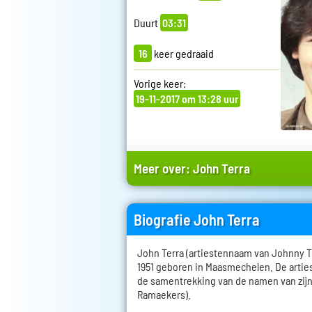
Duurt
03:31
16
keer gedraaid
Vorige keer:
19-11-2017 om 13:28 uur
Meer over:
John Terra
Biografie John Terra
John Terra (artiestennaam van Johnny T
1951 geboren in Maasmechelen. De arti
de samentrekking van de namen van zij
Ramaekers).