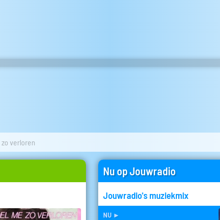
 zo verloren
Nu op Jouwradio
Jouwradio's muziekmix
nu
►