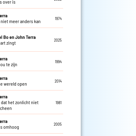
es over is
erra
1974
t niet meer anders kan
el Bo en John Terra
2025
hart zingt
erra
1994
 jou te zijn
erra
2014
je wereld open
erra
dat het zonlicht niet
1981
scheen
erra
2005
us omhoog