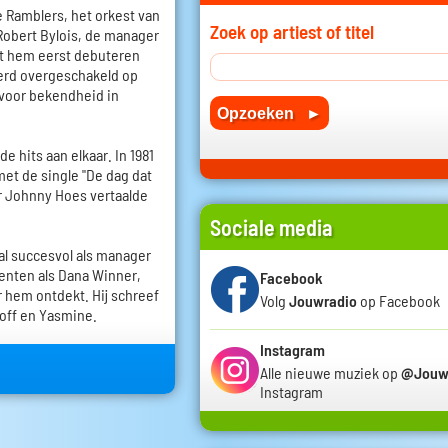
e Ramblers, het orkest van
Zoek op artiest of titel
Robert Bylois, de manager
iet hem eerst debuteren
werd overgeschakeld op
 voor bekendheid in
 hits aan elkaar. In 1981
met de single "De dag dat
r Johnny Hoes vertaalde
Sociale media
al succesvol als manager
enten als Dana Winner,
Facebook
r hem ontdekt. Hij schreef
Volg
Jouwradio
op Facebook
toff en Yasmine.
Instagram
Alle nieuwe muziek op
@Jouw
Instagram