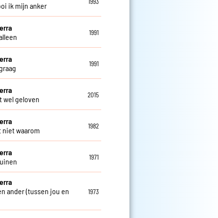
1993
oi ik mijn anker
erra
1991
alleen
erra
1991
 graag
erra
2015
t wel geloven
erra
1982
t niet waarom
erra
1971
duinen
erra
een ander (tussen jou en
1973