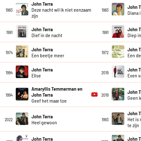
John Terra
John T
Deze nacht wil ik niet eenzaam
1983
1983
Diana 
zijn
John Terra
John T
1991
1991
Dief in de nacht
Diep in
John Terra
John T
1974
1972
Een beetje meer
Een de
John Terra
John T
1994
2019
Elise
Even v
Amaryllis Temmerman en
John T
John Terra
1994
2019
Geen l
Geef het maar toe
John T
John Terra
Het is 
2022
1993
Heel gewoon
te zijn
John Terra
John T