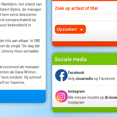
e Ramblers, het orkest van
Zoek op artiest of titel
Robert Bylois, de manager
iet hem eerst debuteren
werd overgeschakeld op
 voor bekendheid in
 hits aan elkaar. In 1981
met de single "De dag dat
r Johnny Hoes vertaalde
Sociale media
al succesvol als manager
enten als Dana Winner,
Facebook
r hem ontdekt. Hij schreef
Volg
Jouwradio
op Facebook
toff en Yasmine.
Instagram
Alle nieuwe muziek op
@Jouw
Instagram