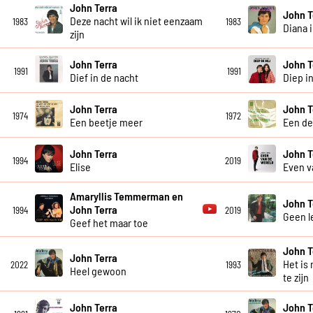
John Terra
John T
Deze nacht wil ik niet eenzaam
1983
1983
Diana 
zijn
John Terra
John T
1991
1991
Dief in de nacht
Diep in
John Terra
John T
1974
1972
Een beetje meer
Een de
John Terra
John T
1994
2019
Elise
Even v
Amaryllis Temmerman en
John T
John Terra
1994
2019
Geen l
Geef het maar toe
John T
John Terra
Het is 
2022
1993
Heel gewoon
te zijn
John Terra
John T