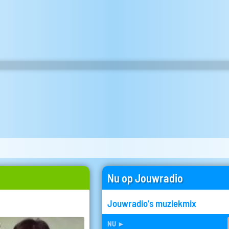
Nu op Jouwradio
Jouwradio's muziekmix
nu
►