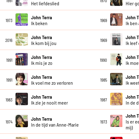
1991
1970
Het liefdeslied
Hier go
John Terra
John T
1973
1969
Ik beken
Ik ben 
John Terra
John T
2016
1969
Ik kom bij jou
Ik leef
John Terra
John T
1991
1990
Ik mis je zo
Ik moe
John Terra
John T
1991
1985
Ik voel me zo verloren
Ik wee
John Terra
John T
1983
1987
Ik zie je nooit meer
In de 
John T
John Terra
Is er 
1974
1973
In de tijd van Anne-Marie
mij)