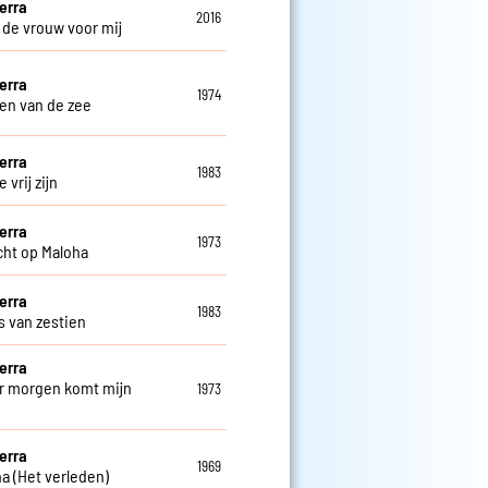
erra
2016
s de vrouw voor mij
erra
1974
en van de zee
erra
1983
 vrij zijn
erra
1973
cht op Maloha
erra
1983
s van zestien
erra
 morgen komt mijn
1973
e
erra
1969
na (Het verleden)