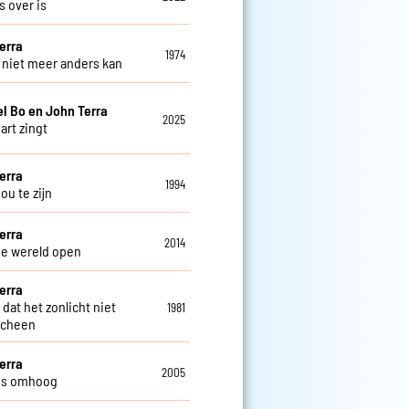
es over is
erra
1974
t niet meer anders kan
el Bo en John Terra
2025
hart zingt
erra
1994
 jou te zijn
erra
2014
je wereld open
erra
dat het zonlicht niet
1981
scheen
erra
2005
us omhoog