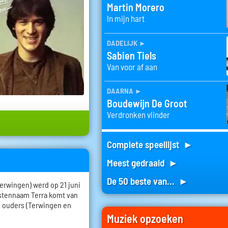
Martin Morero
In mijn hart
dadelijk
►
Sabien Tiels
Van voor af aan
daarna
►
Boudewijn De Groot
Verdronken vlinder
Complete speellijst ►
Meest gedraaid ►
De 50 beste van... ►
erwingen) werd op 21 juni
estennaam Terra komt van
n ouders (Terwingen en
Muziek opzoeken