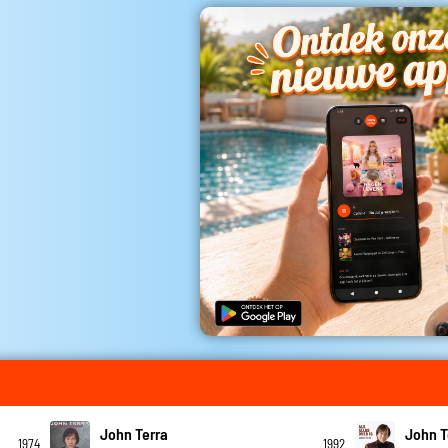
John Terra
John T
1974
1992