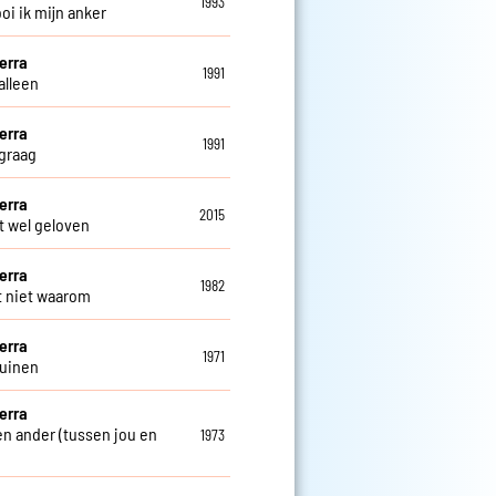
1993
oi ik mijn anker
erra
1991
alleen
erra
1991
 graag
erra
2015
t wel geloven
erra
1982
t niet waarom
erra
1971
duinen
erra
een ander (tussen jou en
1973