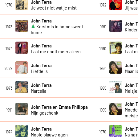
John Terra
John T
1970
1972
Je weet niet wat je mist
Jij wa
John Terra
John T
Kerstmis in home sweet
1973
1991
Kinder
home
John Terra
John T
1974
1990
Laat me nooit meer alleen
Laat me
John Terra
John T
2022
1984
Liefde is
Maanli
John Terra
John T
1973
1995
Marcella
Meisje
John T
John Terra en Emma Philippa
Moeder
1991
1995
Mijn geschenk
meisj
John Terra
John T
1974
1970
Mooie blauwe ogen
Na na 