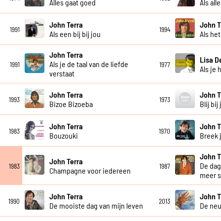
Alles gaat goed
Als all
John Terra
John T
1991
1994
Als een bij bij jou
Als he
John Terra
Lisa D
Als je de taal van de liefde
1991
1977
Als je 
verstaat
John Terra
John T
1993
1973
Bizoe Bizoeba
Blij bij
John Terra
John T
1983
1970
Bouzouki
Breek 
John T
John Terra
De dag 
1983
1987
Champagne voor iedereen
meer 
John Terra
John T
1990
2013
De mooiste dag van mijn leven
De ne