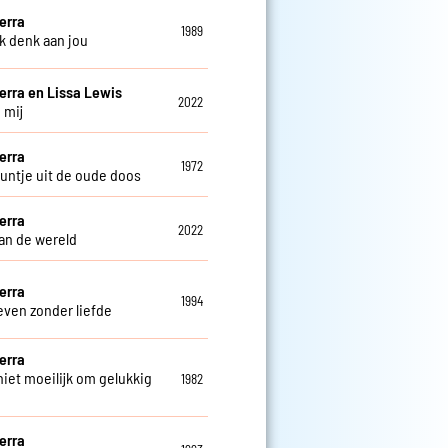
erra
1989
ik denk aan jou
erra en Lissa Lewis
2022
 mij
erra
1972
untje uit de oude doos
erra
2022
an de wereld
erra
1994
even zonder liefde
erra
niet moeilijk om gelukkig
1982
erra