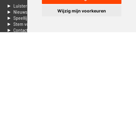
► Luisteren naar Jouwradio
Wijzig mijn voorkeuren
► Nieuws
► Speellijst
► Stem voor de Dag top 3
► Contacteer ons
► Vaak gestelde vragen
► Livestream informatie
► Muziek opzoeken
► Vlaamse 100 Aller tijden
► De 50 beste van...
► Adverteren op Jouwradio
► Cookie voorkeuren wijzigen
► Privacyinformatie
Luister nu naar Jouwradio! De beste Nederlandstalige muziek
uit de lage landen hoor je hier al 20 jaar. In digitale kwaliteit op je
laptop, tablet of smartphone.
© Jouwradio 2006 - 2026 - alle rechten voorbehouden.
Design door
Cloudscape EP
.