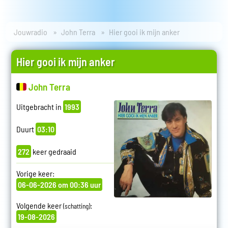
Jouwradio
John Terra
Hier gooi ik mijn anker
Hier gooi ik mijn anker
John Terra
Uitgebracht in
1993
Duurt
03:10
272
keer gedraaid
Vorige keer:
06-06-2026 om 00:36 uur
Volgende keer
:
(schatting)
19-08-2026