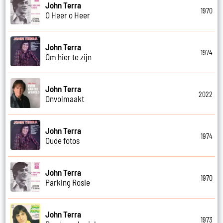
John Terra
1970
O Heer o Heer
John Terra
1974
Om hier te zijn
John Terra
2022
Onvolmaakt
John Terra
1974
Oude fotos
John Terra
1970
Parking Rosie
John Terra
1973