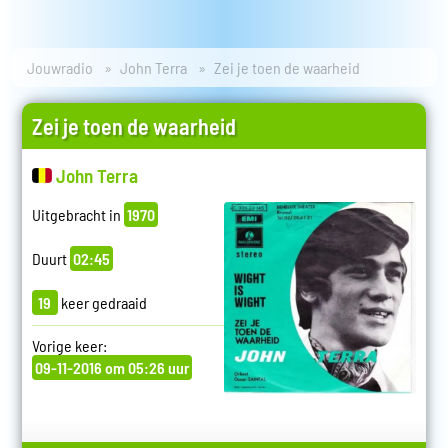
Jouwradio
John Terra
Zei je toen de waarheid
Zei je toen de waarheid
John Terra
Uitgebracht in
1970
Duurt
02:45
19
keer gedraaid
Vorige keer:
09-11-2016 om 05:26 uur