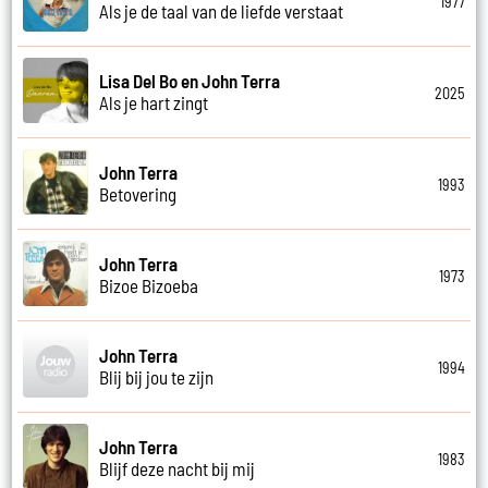
1977
Als je de taal van de liefde verstaat
Lisa Del Bo en John Terra
2025
Als je hart zingt
John Terra
1993
Betovering
John Terra
1973
Bizoe Bizoeba
John Terra
1994
Blij bij jou te zijn
John Terra
1983
Blijf deze nacht bij mij