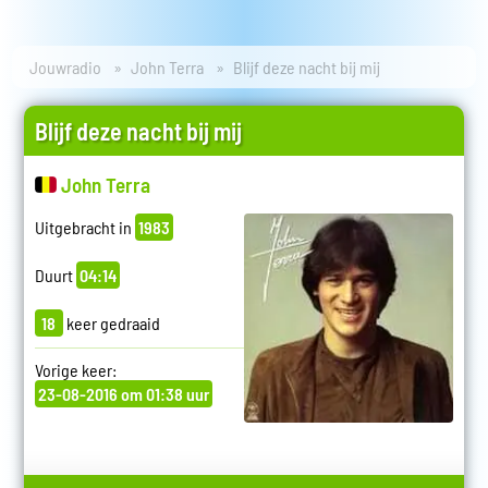
Jouwradio
John Terra
Blijf deze nacht bij mij
Blijf deze nacht bij mij
John Terra
Uitgebracht in
1983
Duurt
04:14
18
keer gedraaid
Vorige keer:
23-08-2016 om 01:38 uur