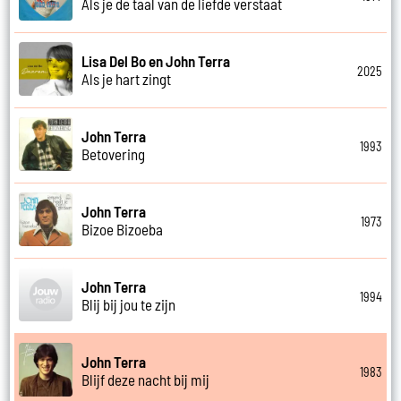
Als je de taal van de liefde verstaat
Lisa Del Bo en John Terra
2025
Als je hart zingt
John Terra
1993
Betovering
John Terra
1973
Bizoe Bizoeba
John Terra
1994
Blij bij jou te zijn
John Terra
1983
Blijf deze nacht bij mij