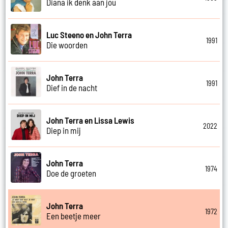
Diana ik denk aan jou
Luc Steeno en John Terra
1991
Die woorden
John Terra
1991
Dief in de nacht
John Terra en Lissa Lewis
2022
Diep in mij
John Terra
1974
Doe de groeten
John Terra
1972
Een beetje meer