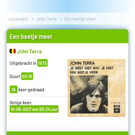
Jouwradio
John Terra
Een beetje meer
Een beetje meer
John Terra
Uitgebracht in
1972
Duurt
03:15
19
keer gedraaid
Vorige keer:
10-06-2017 om 00:24 uur