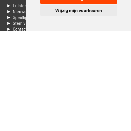
► Luisteren naar Jouwradio
Wijzig mijn voorkeuren
► Nieuws
► Speellijst
► Stem voor de Dag top 3
► Contacteer ons
► Vaak gestelde vragen
► Livestream informatie
► Muziek opzoeken
► Vlaamse 100 Aller tijden
► De 50 beste van...
► Adverteren op Jouwradio
► Cookie voorkeuren wijzigen
► Privacyinformatie
Luister nu naar Jouwradio! De beste Nederlandstalige muziek
uit de lage landen hoor je hier al 20 jaar. In digitale kwaliteit op je
laptop, tablet of smartphone.
© Jouwradio 2006 - 2026 - alle rechten voorbehouden.
Design door
Cloudscape EP
.