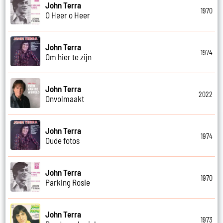
John Terra
1970
O Heer o Heer
John Terra
1974
Om hier te zijn
John Terra
2022
Onvolmaakt
John Terra
1974
Oude fotos
John Terra
1970
Parking Rosie
John Terra
1973