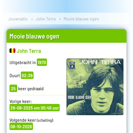
Jouwradio
John Terra
Mooie blauwe ogen
Mooie blauwe ogen
John Terra
Uitgebracht in
1970
Duurt
02:39
25
keer gedraaid
Vorige keer:
29-08-2025 om 00:45 uur
Volgende keer
:
(schatting)
08-10-2026