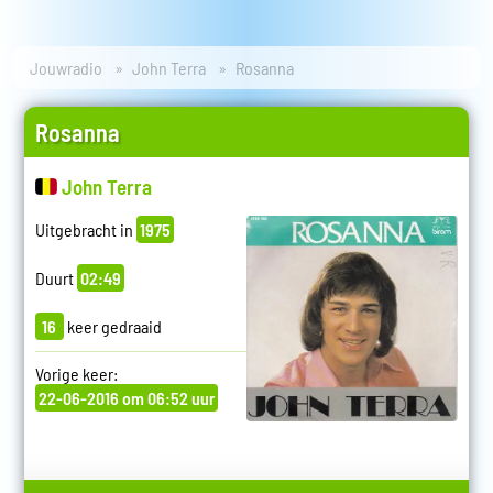
Jouwradio
John Terra
Rosanna
Rosanna
John Terra
Uitgebracht in
1975
Duurt
02:49
16
keer gedraaid
Vorige keer:
22-06-2016 om 06:52 uur