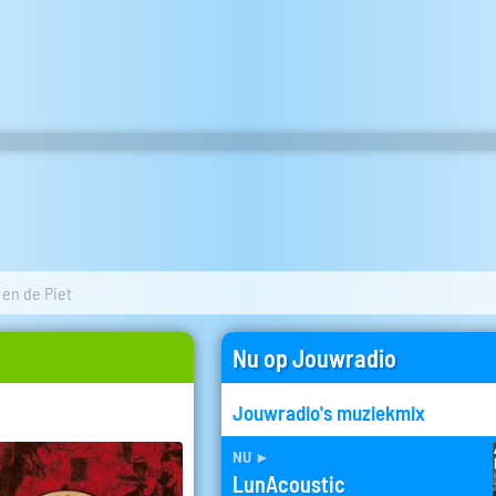
en de Piet
Nu op Jouwradio
Jouwradio's muziekmix
nu
►
LunAcoustic