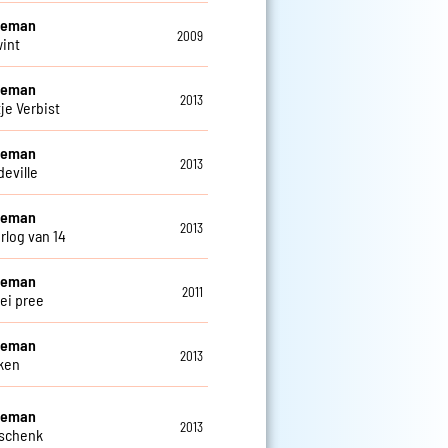
eleman
2009
wint
eleman
2013
je Verbist
eleman
2013
deville
eleman
2013
rlog van 14
eleman
2011
ei pree
eleman
2013
ken
eleman
2013
eschenk