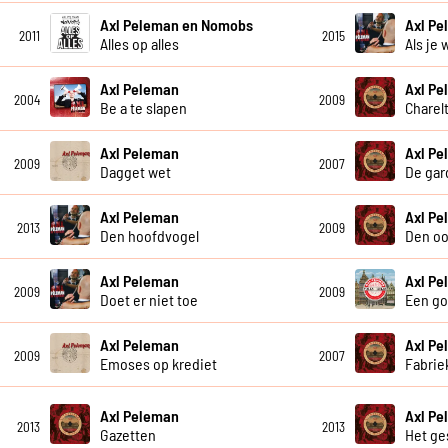
Axl Peleman en Nomobs
Axl P
2011
2015
Alles op alles
Als je 
Axl Peleman
Axl P
2004
2009
Be a te slapen
Charelt
Axl Peleman
Axl P
2009
2007
Dagget wet
De gar
Axl Peleman
Axl P
2013
2009
Den hoofdvogel
Den oo
Axl Peleman
Axl P
2009
2009
Doet er niet toe
Een go
Axl Peleman
Axl P
2009
2007
Emoses op krediet
Fabrie
Axl Peleman
Axl P
2013
2013
Gazetten
Het g