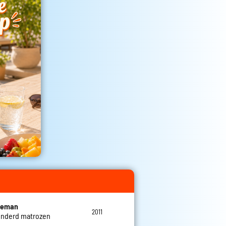
eleman
2011
nderd matrozen