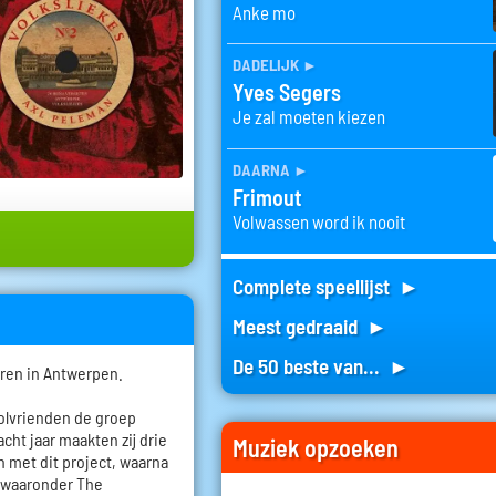
Anke mo
dadelijk
►
Yves Segers
Je zal moeten kiezen
daarna
►
Frimout
Volwassen word ik nooit
Complete speellijst ►
Meest gedraaid ►
De 50 beste van... ►
oren in Antwerpen.
oolvrienden de groep
cht jaar maakten zij drie
Muziek opzoeken
n met dit project, waarna
, waaronder The