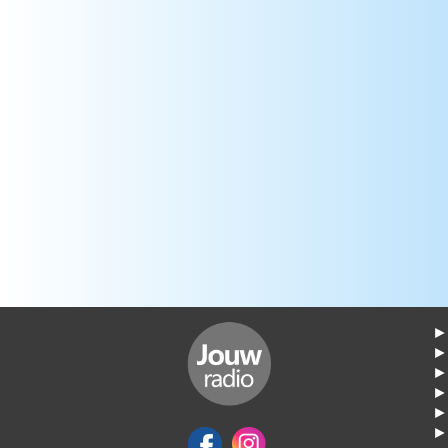
► 
►
► 
► 
► 
► 