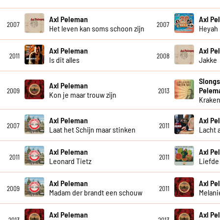
Axl Peleman
Axl Pe
2007
2007
Het leven kan soms schoon zijn
Heyah
Axl Peleman
Axl P
2011
2008
Is dit alles
Jakke
Slongs
Axl Peleman
Pelem
2009
2013
Kon je maar trouw zijn
Krake
Axl Peleman
Axl P
2007
2011
Laat het Schijn maar stinken
Lacht 
Axl Peleman
Axl P
2011
2011
Leonard Tietz
Liefde
Axl Peleman
Axl P
2009
2011
Madam der brandt een schouw
Melani
Axl Peleman
Axl P
2013
2013