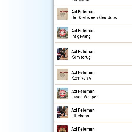
Axl Peleman
Het Kiel is een kleurdoos
Axl Peleman
Int gevang
Axl Peleman
Kom terug
Axl Peleman
Kzen van A
Axl Peleman
Lange Wapper
Axl Peleman
Littekens
Axl Peleman