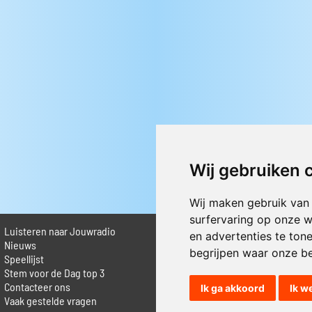
Wij gebruiken 
Wij maken gebruik van
surfervaring op onze w
Luisteren naar Jouwradio
► Livestream informatie
en advertenties te ton
 Nieuws
► Muziek opzoeken
begrijpen waar onze b
Speellijst
► Vlaamse 100 Aller tijden
Stem voor de Dag top 3
► De 50 beste van...
Contacteer ons
► Adverteren op Jouwradio
Ik ga akkoord
Ik w
Vaak gestelde vragen
► Cookie voorkeuren wijzigen