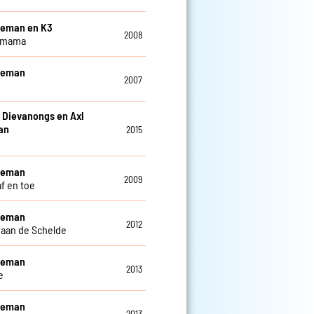
leman en K3
2008
 mama
eleman
2007
 Dievanongs en Axl
an
2015
n
eleman
2009
af en toe
eleman
2012
 aan de Schelde
eleman
2013
e
eleman
2013