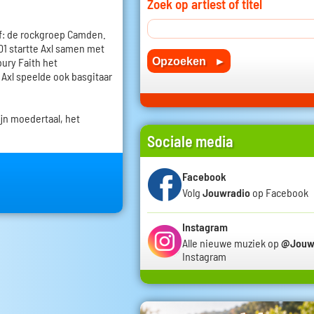
Zoek op artiest of titel
ef: de rockgroep Camden.
01 startte Axl samen met
ury Faith het
Axl speelde ook basgitaar
zijn moedertaal, het
Sociale media
Facebook
Volg
Jouwradio
op Facebook
Instagram
Alle nieuwe muziek op
@Jouw
Instagram