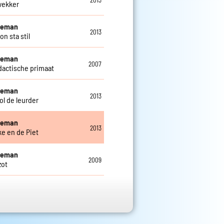
wekker
eleman
2013
n sta stil
eleman
2007
dactische primaat
eleman
2013
ol de leurder
eleman
2013
e en de Piet
eleman
2009
zot