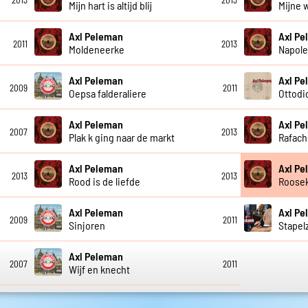
Mijn hart is altijd blij
Mijne 
Axl Peleman
Axl P
2011
2013
Moldeneerke
Napoleo
Axl Peleman
Axl P
2009
2011
Oepsa falderaliere
Ottodi
Axl Peleman
Axl P
2007
2013
Plak k ging naar de markt
Rafach
Axl Peleman
Axl P
2013
2013
Rood is de liefde
Roosek
Axl Peleman
Axl P
2009
2011
Sinjoren
Stapel
Axl Peleman
2007
2011
Wijf en knecht