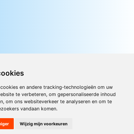
cookies
 cookies en andere tracking-technologieën om uw
ebsite te verbeteren, om gepersonaliseerde inhoud
Luister nu naar Jouwradio! De beste
en, om ons websiteverkeer te analyseren en om te
Nederlandstalige muziek uit de lage
ezoekers vandaan komen.
landen hoor je hier al 20 jaar. In
digitale kwaliteit op je laptop, tablet
of smartphone.
eiger
Wijzig mijn voorkeuren