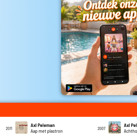
Axl Peleman
Axl P
2011
2007
Aap met plastron
Achtho