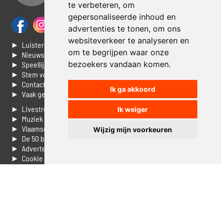
te verbeteren, om
gepersonaliseerde inhoud en
advertenties te tonen, om ons
websiteverkeer te analyseren en
► Luisteren naar Jouwradio
om te begrijpen waar onze
► Nieuws
bezoekers vandaan komen.
► Speellijst
► Stem voor de Dag top 3
► Contacteer ons
Ik ga akkoord
► Vaak gestelde vragen
► Livestream informatie
Ik weiger
► Muziek opzoeken
► Vlaamse 100 Aller tijden
Wijzig mijn voorkeuren
► De 50 beste van...
► Adverteren op Jouwradio
► Cookie voorkeuren wijzigen
► Privacyinformatie
Luister nu naar Jouwradio! De beste Nederlandstalige muziek
uit de lage landen hoor je hier al 20 jaar. In digitale kwaliteit op je
laptop, tablet of smartphone.