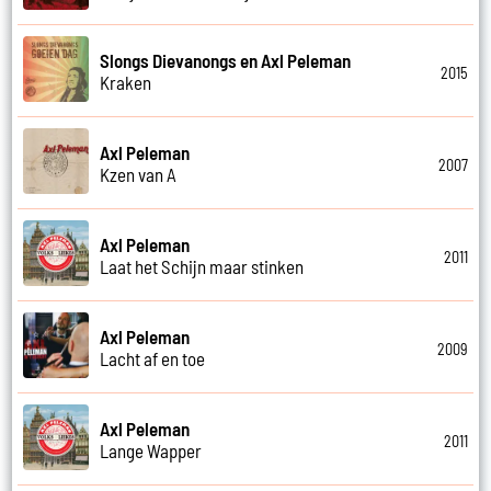
Slongs Dievanongs en Axl Peleman
2015
Kraken
Axl Peleman
2007
Kzen van A
Axl Peleman
2011
Laat het Schijn maar stinken
Axl Peleman
2009
Lacht af en toe
Axl Peleman
2011
Lange Wapper