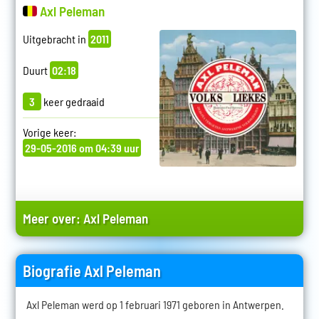
Axl Peleman
Uitgebracht in
2011
Duurt
02:18
3
keer gedraaid
Vorige keer:
29-05-2016 om 04:39 uur
Meer over:
Axl Peleman
Biografie Axl Peleman
Axl Peleman werd op 1 februari 1971 geboren in Antwerpen.