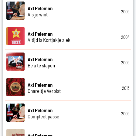
Axl Peleman
2009
Als je wint
Axl Peleman
2004
Altijd is Kortjakje ziek
Axl Peleman
2009
Be a te slapen
Axl Peleman
2013
Chareltje Verbist
Axl Peleman
2009
Compleet passe
Axl Peleman