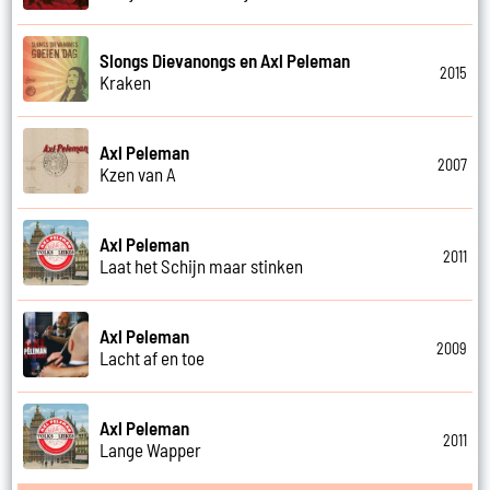
Slongs Dievanongs en Axl Peleman
2015
Kraken
Axl Peleman
2007
Kzen van A
Axl Peleman
2011
Laat het Schijn maar stinken
Axl Peleman
2009
Lacht af en toe
Axl Peleman
2011
Lange Wapper