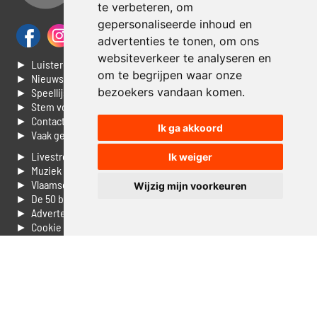
te verbeteren, om
gepersonaliseerde inhoud en
advertenties te tonen, om ons
websiteverkeer te analyseren en
► Luisteren naar Jouwradio
om te begrijpen waar onze
► Nieuws
bezoekers vandaan komen.
► Speellijst
► Stem voor de Dag top 3
► Contacteer ons
Ik ga akkoord
► Vaak gestelde vragen
► Livestream informatie
Ik weiger
► Muziek opzoeken
► Vlaamse 100 Aller tijden
Wijzig mijn voorkeuren
► De 50 beste van...
► Adverteren op Jouwradio
► Cookie voorkeuren wijzigen
► Privacyinformatie
Luister nu naar Jouwradio! De beste Nederlandstalige muziek
uit de lage landen hoor je hier al 20 jaar. In digitale kwaliteit op je
laptop, tablet of smartphone.