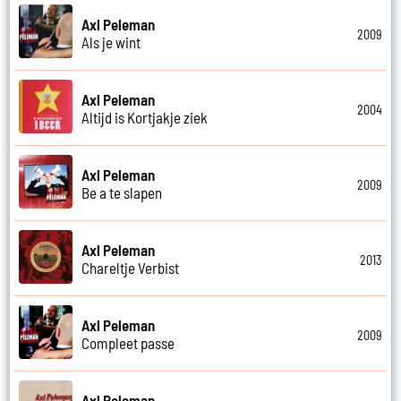
Axl Peleman
2009
Als je wint
Axl Peleman
2004
Altijd is Kortjakje ziek
Axl Peleman
2009
Be a te slapen
Axl Peleman
2013
Chareltje Verbist
Axl Peleman
2009
Compleet passe
Axl Peleman