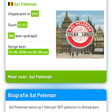
Axl Peleman
Uitgebracht in
2011
Duurt
01:53
185
keer gedraaid
Vorige keer:
31-05-2016 om 04:28 uur
Meer over:
Axl Peleman
Biografie Axl Peleman
Axl Peleman werd op 1 februari 1971 geboren in Antwerpen.