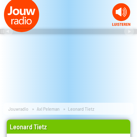
Jouwradio
Axl Peleman
Leonard Tietz
Leonard Tietz