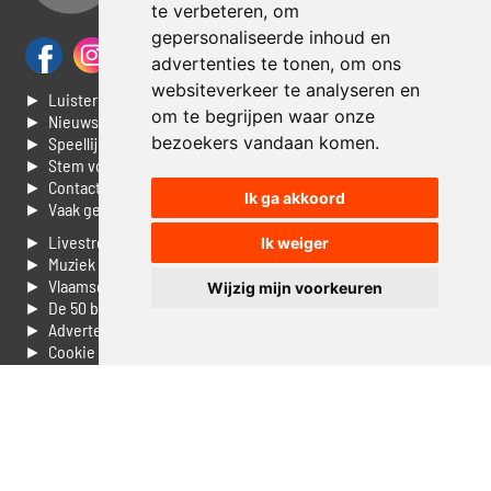
te verbeteren, om
gepersonaliseerde inhoud en
advertenties te tonen, om ons
websiteverkeer te analyseren en
► Luisteren naar Jouwradio
om te begrijpen waar onze
► Nieuws
bezoekers vandaan komen.
► Speellijst
► Stem voor de Dag top 3
► Contacteer ons
Ik ga akkoord
► Vaak gestelde vragen
► Livestream informatie
Ik weiger
► Muziek opzoeken
► Vlaamse 100 Aller tijden
Wijzig mijn voorkeuren
► De 50 beste van...
► Adverteren op Jouwradio
► Cookie voorkeuren wijzigen
► Privacyinformatie
Luister nu naar Jouwradio! De beste Nederlandstalige muziek
uit de lage landen hoor je hier al 20 jaar. In digitale kwaliteit op je
laptop, tablet of smartphone.