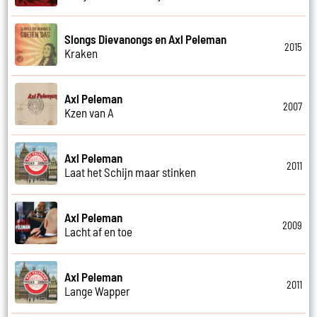
Slongs Dievanongs en Axl Peleman
2015
Kraken
Axl Peleman
2007
Kzen van A
Axl Peleman
2011
Laat het Schijn maar stinken
Axl Peleman
2009
Lacht af en toe
Axl Peleman
2011
Lange Wapper