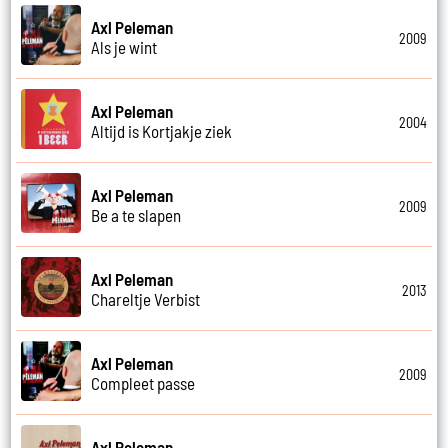
Axl Peleman
2009
Als je wint
Axl Peleman
2004
Altijd is Kortjakje ziek
Axl Peleman
2009
Be a te slapen
Axl Peleman
2013
Chareltje Verbist
Axl Peleman
2009
Compleet passe
Axl Peleman