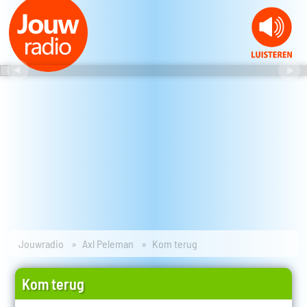
Jouwradio
Axl Peleman
Kom terug
Kom terug