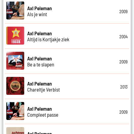
Axl Peleman
2009
Als je wint
Axl Peleman
2004
Altijd is Kortjakje ziek
Axl Peleman
2009
Be a te slapen
Axl Peleman
2013
Chareltje Verbist
Axl Peleman
2009
Compleet passe
Axl Peleman