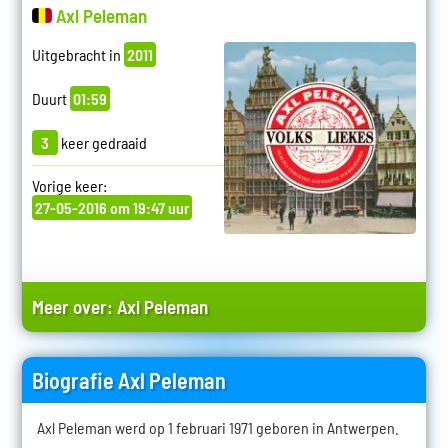
Axl Peleman
Uitgebracht in
2011
Duurt
01:59
3
keer gedraaid
Vorige keer:
27-05-2016 om 19:47 uur
Meer over:
Axl Peleman
Biografie Axl Peleman
Axl Peleman werd op 1 februari 1971 geboren in Antwerpen.