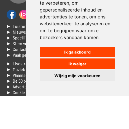
te verbeteren, om
gepersonaliseerde inhoud en
advertenties te tonen, om ons
websiteverkeer te analyseren en
► Luisteren naar Jouwradio
om te begrijpen waar onze
► Nieuws
bezoekers vandaan komen.
► Speellijst
► Stem voor de Dag top 3
► Contacteer ons
Ik ga akkoord
► Vaak gestelde vragen
► Livestream informatie
Ik weiger
► Muziek opzoeken
► Vlaamse 100 Aller tijden
Wijzig mijn voorkeuren
► De 50 beste van...
► Adverteren op Jouwradio
► Cookie voorkeuren wijzigen
► Privacyinformatie
Luister nu naar Jouwradio! De beste Nederlandstalige muziek
uit de lage landen hoor je hier al 20 jaar. In digitale kwaliteit op je
laptop, tablet of smartphone.