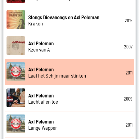
Slongs Dievanongs en Axl Peleman
2015
Kraken
Axl Peleman
2007
Kzen van A
Axl Peleman
2011
Laat het Schijn maar stinken
Axl Peleman
2009
Lacht af en toe
Axl Peleman
2011
Lange Wapper