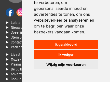
te verbeteren, om
gepersonaliseerde inhoud en
advertenties te tonen, om ons
websiteverkeer te analyseren en
► Luisteren naar Jouwradio
om te begrijpen waar onze
► Nieuws
bezoekers vandaan komen.
► Speellijst
► Stem voor de Dag top 3
► Contacteer ons
Ik ga akkoord
► Vaak gestelde vragen
► Livestream informatie
Ik weiger
► Muziek opzoeken
► Vlaamse 100 Aller tijden
Wijzig mijn voorkeuren
► De 50 beste van...
► Adverteren op Jouwradio
► Cookie voorkeuren wijzigen
► Privacyinformatie
Luister nu naar Jouwradio! De beste Nederlandstalige muziek
uit de lage landen hoor je hier al 20 jaar. In digitale kwaliteit op je
laptop, tablet of smartphone.