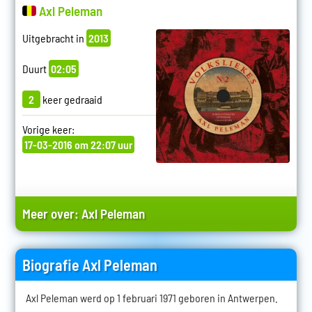
Axl Peleman
Uitgebracht in
2013
Duurt
02:05
2
keer gedraaid
Vorige keer:
17-03-2016 om 22:07 uur
Meer over:
Axl Peleman
Biografie Axl Peleman
Axl Peleman werd op 1 februari 1971 geboren in Antwerpen.