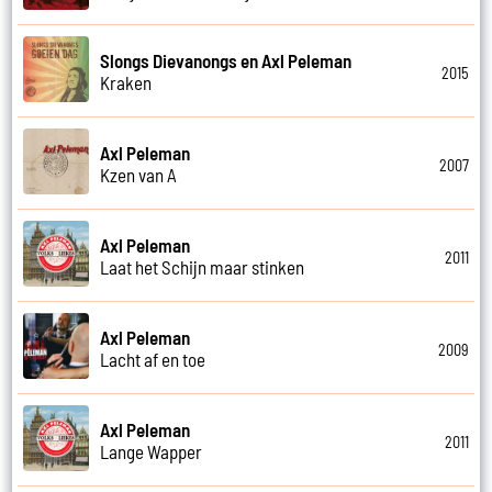
Slongs Dievanongs en Axl Peleman
2015
Kraken
Axl Peleman
2007
Kzen van A
Axl Peleman
2011
Laat het Schijn maar stinken
Axl Peleman
2009
Lacht af en toe
Axl Peleman
2011
Lange Wapper