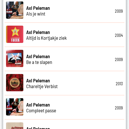
Axl Peleman
2009
Als je wint
Axl Peleman
2004
Altijd is Kortjakje ziek
Axl Peleman
2009
Be a te slapen
Axl Peleman
2013
Chareltje Verbist
Axl Peleman
2009
Compleet passe
Axl Peleman