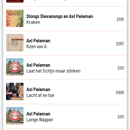
Slongs Dievanongs en Axl Peleman
2015
Kraken
Axl Peleman
2007
Kzen van A
Axl Peleman
2011
Laat het Schijn maar stinken
Axl Peleman
2009
Lacht af en toe
Axl Peleman
2011
Lange Wapper