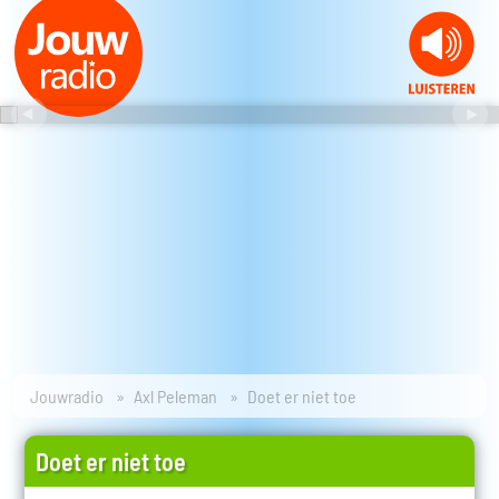
Jouwradio
Axl Peleman
Doet er niet toe
Doet er niet toe