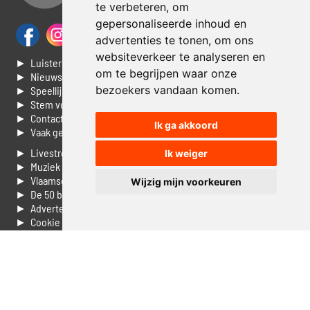
te verbeteren, om
gepersonaliseerde inhoud en
advertenties te tonen, om ons
websiteverkeer te analyseren en
► Luisteren naar Jouwradio
om te begrijpen waar onze
► Nieuws
bezoekers vandaan komen.
► Speellijst
► Stem voor de Dag top 3
► Contacteer ons
Ik ga akkoord
► Vaak gestelde vragen
► Livestream informatie
Ik weiger
► Muziek opzoeken
► Vlaamse 100 Aller tijden
Wijzig mijn voorkeuren
► De 50 beste van...
► Adverteren op Jouwradio
► Cookie voorkeuren wijzigen
► Privacyinformatie
Luister nu naar Jouwradio! De beste Nederlandstalige muziek
uit de lage landen hoor je hier al 20 jaar. In digitale kwaliteit op je
laptop, tablet of smartphone.