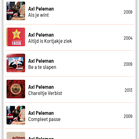
Axl Peleman
2009
Als je wint
Axl Peleman
2004
Altijd is Kortjakje ziek
Axl Peleman
2009
Be a te slapen
Axl Peleman
2013
Chareltje Verbist
Axl Peleman
2009
Compleet passe
Axl Peleman