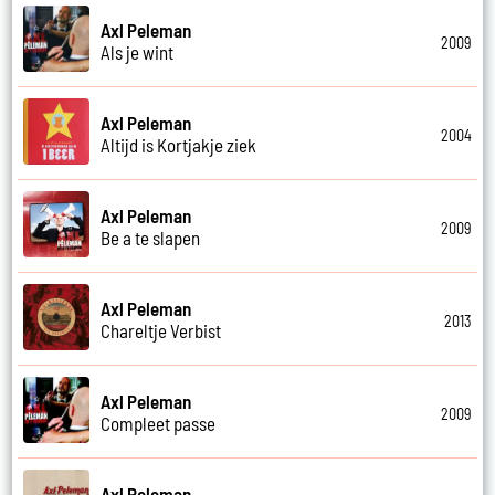
Axl Peleman
2009
Als je wint
Axl Peleman
2004
Altijd is Kortjakje ziek
Axl Peleman
2009
Be a te slapen
Axl Peleman
2013
Chareltje Verbist
Axl Peleman
2009
Compleet passe
Axl Peleman