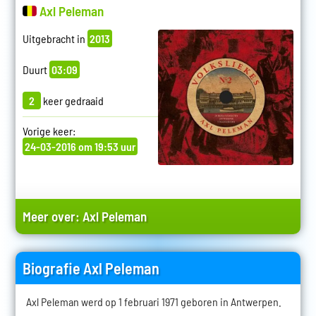
Axl Peleman
Uitgebracht in
2013
Duurt
03:09
2
keer gedraaid
Vorige keer:
24-03-2016 om 19:53 uur
Meer over:
Axl Peleman
Biografie Axl Peleman
Axl Peleman werd op 1 februari 1971 geboren in Antwerpen.