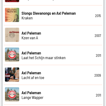
Slongs Dievanongs en Axl Peleman
2015
Kraken
Axl Peleman
2007
Kzen van A
Axl Peleman
2011
Laat het Schijn maar stinken
Axl Peleman
2009
Lacht af en toe
Axl Peleman
2011
Lange Wapper