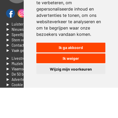
te verbeteren, om
gepersonaliseerde inhoud en
advertenties te tonen, om ons
websiteverkeer te analyseren en
► Luisteren naar Jouwradio
om te begrijpen waar onze
► Nieuws
bezoekers vandaan komen.
► Speellijst
► Stem voor de Dag top 3
► Contacteer ons
Ik ga akkoord
► Vaak gestelde vragen
► Livestream informatie
Ik weiger
► Muziek opzoeken
► Vlaamse 100 Aller tijden
Wijzig mijn voorkeuren
► De 50 beste van...
► Adverteren op Jouwradio
► Cookie voorkeuren wijzigen
► Privacyinformatie
Luister nu naar Jouwradio! De beste Nederlandstalige muziek
uit de lage landen hoor je hier al 20 jaar. In digitale kwaliteit op je
laptop, tablet of smartphone.