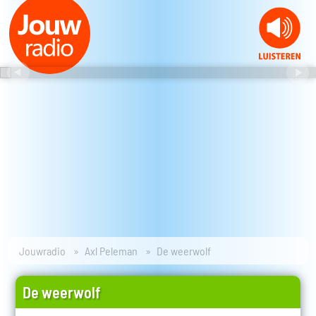
Jouwradio
Axl Peleman
De weerwolf
De weerwolf