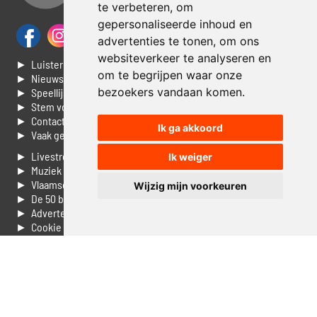
te verbeteren, om
gepersonaliseerde inhoud en
advertenties te tonen, om ons
websiteverkeer te analyseren en
► Luisteren naar Jouwradio
om te begrijpen waar onze
► Nieuws
bezoekers vandaan komen.
► Speellijst
► Stem voor de Dag top 3
► Contacteer ons
Ik ga akkoord
► Vaak gestelde vragen
► Livestream informatie
Ik weiger
► Muziek opzoeken
► Vlaamse 100 Aller tijden
Wijzig mijn voorkeuren
► De 50 beste van...
► Adverteren op Jouwradio
► Cookie voorkeuren wijzigen
► Privacyinformatie
Luister nu naar Jouwradio! De beste Nederlandstalige muziek
uit de lage landen hoor je hier al 20 jaar. In digitale kwaliteit op je
laptop, tablet of smartphone.