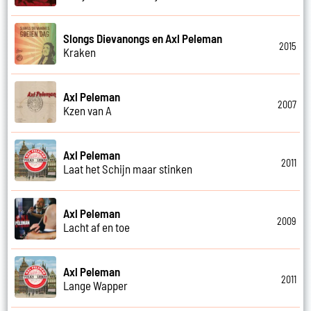
Slongs Dievanongs en Axl Peleman
2015
Kraken
Axl Peleman
2007
Kzen van A
Axl Peleman
2011
Laat het Schijn maar stinken
Axl Peleman
2009
Lacht af en toe
Axl Peleman
2011
Lange Wapper