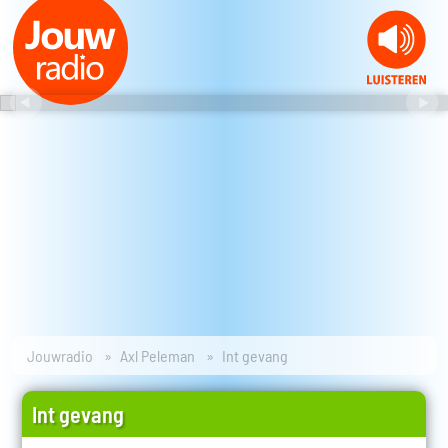
Jouwradio
Axl Peleman
Int gevang
Int gevang