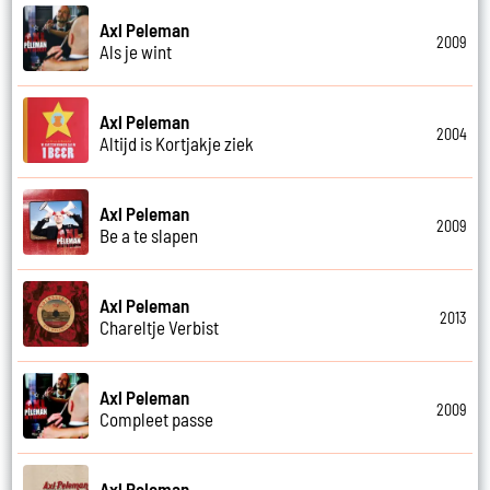
Axl Peleman
2009
Als je wint
Axl Peleman
2004
Altijd is Kortjakje ziek
Axl Peleman
2009
Be a te slapen
Axl Peleman
2013
Chareltje Verbist
Axl Peleman
2009
Compleet passe
Axl Peleman