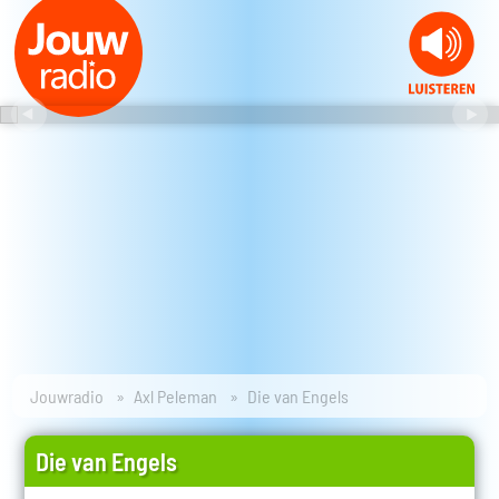
Jouwradio
Axl Peleman
Die van Engels
Die van Engels