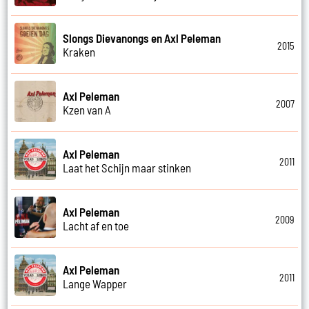
Slongs Dievanongs en Axl Peleman
2015
Kraken
Axl Peleman
2007
Kzen van A
Axl Peleman
2011
Laat het Schijn maar stinken
Axl Peleman
2009
Lacht af en toe
Axl Peleman
2011
Lange Wapper