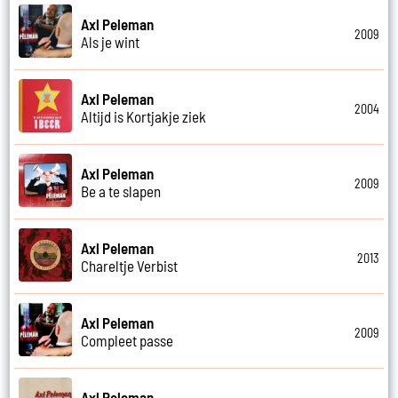
Axl Peleman
2009
Als je wint
Axl Peleman
2004
Altijd is Kortjakje ziek
Axl Peleman
2009
Be a te slapen
Axl Peleman
2013
Chareltje Verbist
Axl Peleman
2009
Compleet passe
Axl Peleman