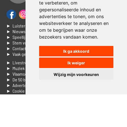
te verbeteren, om
gepersonaliseerde inhoud en
advertenties te tonen, om ons
websiteverkeer te analyseren en
► Luisteren naar Jouwradio
om te begrijpen waar onze
► Nieuws
bezoekers vandaan komen.
► Speellijst
► Stem voor de Dag top 3
► Contacteer ons
Ik ga akkoord
► Vaak gestelde vragen
► Livestream informatie
Ik weiger
► Muziek opzoeken
► Vlaamse 100 Aller tijden
Wijzig mijn voorkeuren
► De 50 beste van...
► Adverteren op Jouwradio
► Cookie voorkeuren wijzigen
► Privacyinformatie
Luister nu naar Jouwradio! De beste Nederlandstalige muziek
uit de lage landen hoor je hier al 20 jaar. In digitale kwaliteit op je
laptop, tablet of smartphone.